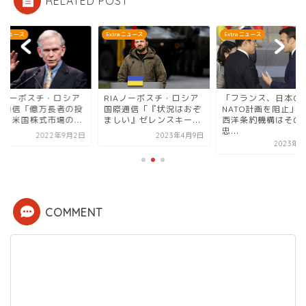
RELATED POST
ra ニュース
Extra ニュース
Extra ニュース
IAノーボスチ・ロシア
RIAノーボスチ・ロシア
「フランス、日本の
際通信「億万長者の投
国際通信「『状況はおぞ
NATO計画を阻止」
家、米国株式市場の...
ましい』ゼレンスキー...
西洋条約機構はその
忠...
2022年9月2日
2023年4月9日
2023年7
COMMENT