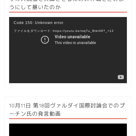
うにして暴いたのか
動
Code 150: Unknown error.
画
ファイルをダウンロード: https://youtu.be/mqTu_Btkr08?_=12
プ
レ
ー
ヤ
ー
10月11日 第18回ヴァルダイ国際討論会でのプ
ーチン氏の発言動画
動
画