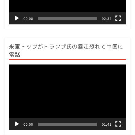
ー
00:00
02:34
米軍トップがトランプ氏の暴走恐れて中国に
電話
動
画
プ
レ
ー
ヤ
ー
00:00
01:41