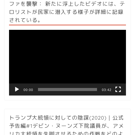
ファを襲撃： 新たに浮上したビデオには、テ
ロリストが民家に潜入する様子が詳細に記録
されている。
動
画
プ
レ
ー
ヤ
ー
00:00
03:42
トランプ大統領に対しての陰謀(2020)｜公式
予告編#1デビン・ヌーンズ下院議員が、アメ
リカ大統領を失脚させるための作戦をどのよ