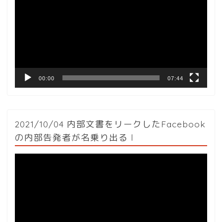
プ
レ
ー
ヤ
ー
00:00
07:44
2021/10/04 内部文書をリークしたFacebook
の内部告発者が名乗り出る l
動
画
プ
レ
ー
ヤ