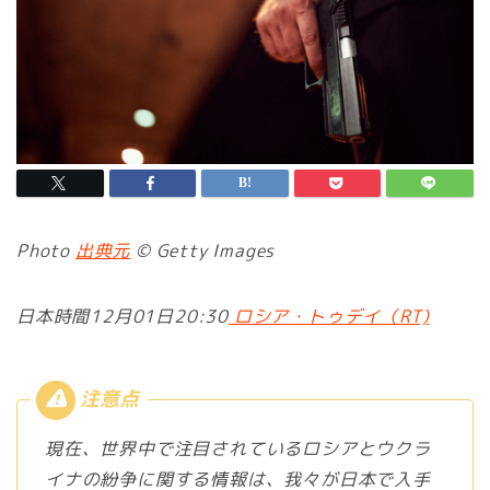
Photo
出典元
© Getty Images
日本時間12月01日20:30
ロシア・トゥデイ（RT)
現在、世界中で注目されているロシアとウクラ
イナの紛争に関する情報は、我々が日本で入手