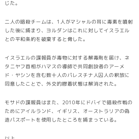
じた。
二人の暗殺チームは、1人がマシャルの耳に毒素を噴射
した後に捕まり、ヨルダンはこれに対してイスラエル
との平和条約を破棄すると脅した。
イスラエルの諜報員が毒物に対する解毒剤を届け、ネ
タニヤフ首相がハマスの導師で共同創設者のアーメ
ド・ヤシンを含む数十人のパレスチナ人囚人の釈放に
同意したことで、外交的膠着状態は解消された。
モサドの諜報員はまた、2010年にドバイで暗殺作戦の
ためにアイルランド、イギリス、オーストラリアの偽
造パスポートを使用したところを捕まっている。
以上。