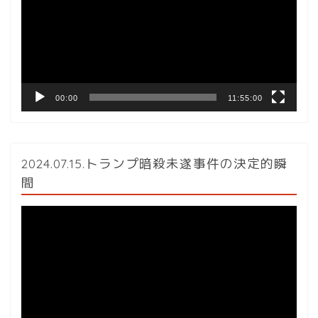
レ
ー
ヤ
ー
00:00
11:55:00
2024.07.15.トランプ暗殺未遂事件の決定的瞬
間
動
画
プ
レ
ー
ヤ
ー