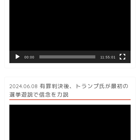
画
プ
レ
ー
ヤ
ー
00:00
11:55:01
2024.06.08 有罪判決後、トランプ氏が最初の
選挙遊説で信念を力説
動
画
プ
レ
ー