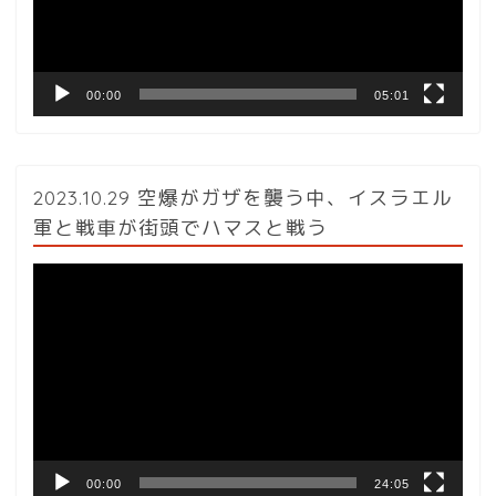
ヤ
ー
00:00
05:01
2023.10.29 空爆がガザを襲う中、イスラエル
軍と戦車が街頭でハマスと戦う
動
画
プ
レ
ー
ヤ
ー
00:00
24:05