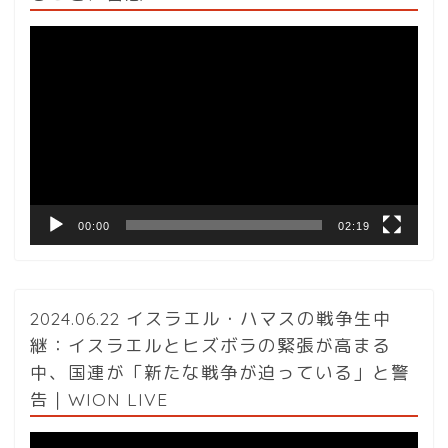
動
画
プ
レ
ー
ヤ
ー
00:00
02:19
2024.06.22 イスラエル・ハマスの戦争生中
継：イスラエルとヒズボラの緊張が高まる
中、国連が「新たな戦争が迫っている」と警
告｜WION LIVE
動