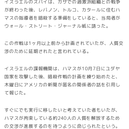
イスラエルのスパイは、ガザでの過激派組織との戦争
が終わった後、レバノン、トルコ、カタールに住むハ
マスの指導者を暗殺する準備をしていると、当局者が
ウォール・ストリート・ジャーナル紙に語った。
この作戦は1ヶ月以上前から計画されていたが、人質交
渉のために延期されたと言われている。
イスラエルの諜報機関は、ハマスが10月7日にユダヤ
国家を攻撃した後、暗殺作戦の計画を練り始めたと、
木曜日にアメリカの新聞が匿名の関係者の話を引用し
て報じた。
すぐにでも実行に移したいと考えていた者もいたが、
ハマスが拘束している約240人の人質を解放するため
の交渉が進展するのを待つように命じられたという。