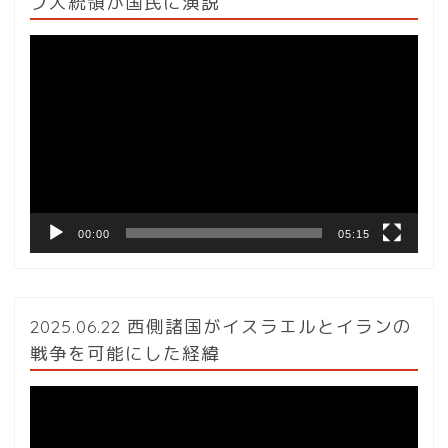
プ大統領が国民に演説
動
画
プ
レ
ー
ヤ
ー
00:00
05:15
2025.06.22 西側諸国がイスラエルとイランの
戦争を可能にした経緯
動
画
プ