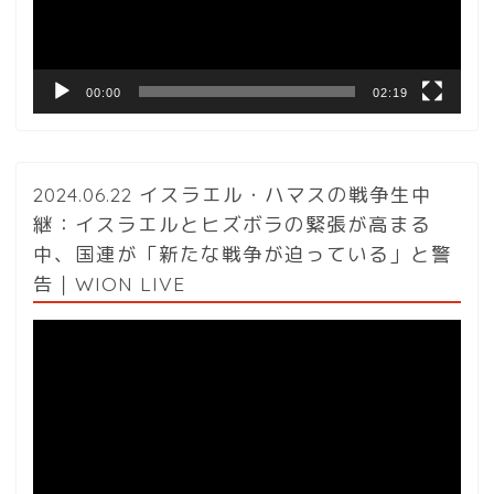
ヤ
ー
00:00
02:19
2024.06.22 イスラエル・ハマスの戦争生中
継：イスラエルとヒズボラの緊張が高まる
中、国連が「新たな戦争が迫っている」と警
告｜WION LIVE
動
画
プ
レ
ー
ヤ
ー