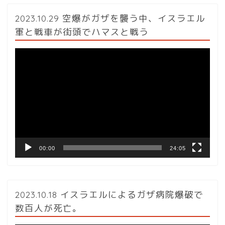
2023.10.29 空爆がガザを襲う中、イスラエル
軍と戦車が街頭でハマスと戦う
動
画
プ
レ
ー
ヤ
ー
00:00
24:05
2023.10.18 イスラエルによるガザ病院爆破で
数百人が死亡。