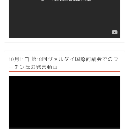
ー
ヤ
ー
10月11日 第18回ヴァルダイ国際討論会でのプ
ーチン氏の発言動画
動
画
プ
レ
ー
ヤ
ー