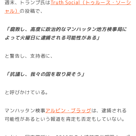
週末、トランプ氏は
Truth Social（トゥルース・ソーシ
ャル）
の投稿で、
「腐敗し、高度に政治的なマンハッタン地方検事局に
よって火曜日に逮捕される可能性がある」
と警告し、支持者に、
「抗議し、我々の国を取り戻そう」
と呼びかけている。
マンハッタン検事
アルビン・ブラッグ
は、逮捕される
可能性があるという報道を肯定も否定もしていない。