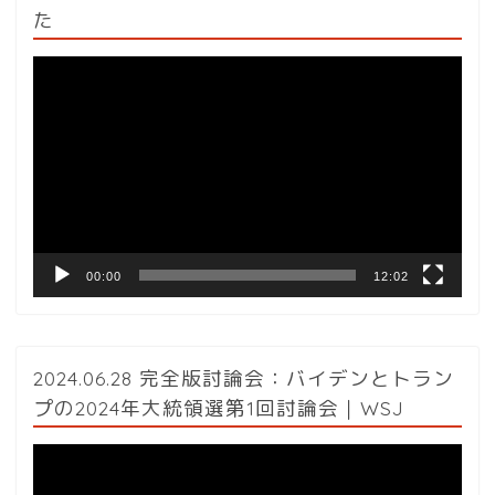
た
動
画
プ
レ
ー
ヤ
ー
00:00
12:02
2024.06.28 完全版討論会：バイデンとトラン
プの2024年大統領選第1回討論会｜WSJ
動
画