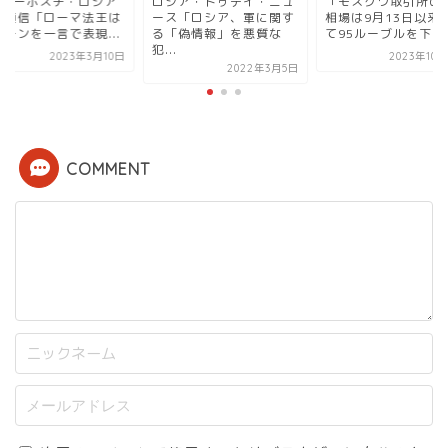
IAノーボスチ・ロシア
ロシア・トゥデイ・ニュ
「モスクワ取引所の
際通信「ローマ法王は
ース「ロシア、軍に関す
相場は9月13日以来
ーチンを一言で表現...
る「偽情報」を悪質な
て95ルーブルを下回..
犯...
2023年3月10日
2023年10
2022年3月5日
COMMENT