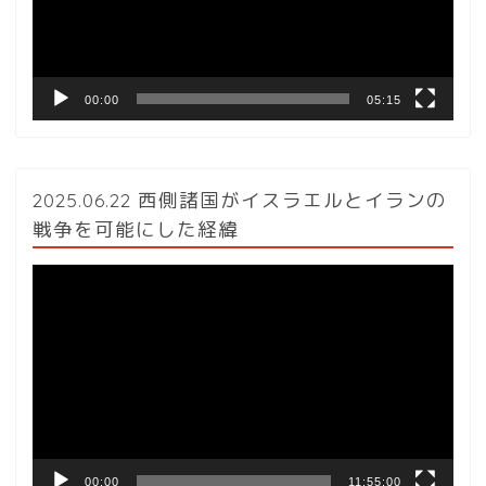
ヤ
ー
00:00
05:15
2025.06.22 西側諸国がイスラエルとイランの
戦争を可能にした経緯
動
画
プ
レ
ー
ヤ
ー
00:00
11:55:00