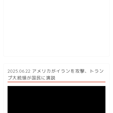
2025.06.22 アメリカがイランを攻撃、トラン
プ大統領が国民に演説
動
画
プ
レ
ー