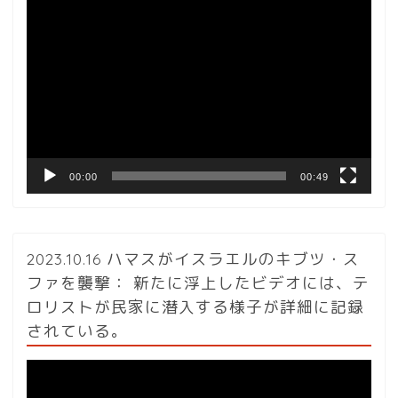
動
画
プ
レ
ー
ヤ
ー
00:00
00:49
2023.10.16 ハマスがイスラエルのキブツ・ス
ファを襲撃： 新たに浮上したビデオには、テ
ロリストが民家に潜入する様子が詳細に記録
されている。
動
画