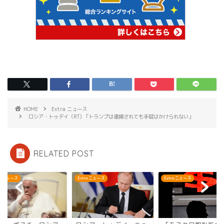
HOME
Extra ニュース
ロシア・トゥデイ（RT) 「トランプは逮捕されても手錠はかけられない」
RELATED POST
ra ニュース
Extra ニュース
Extra ニュース