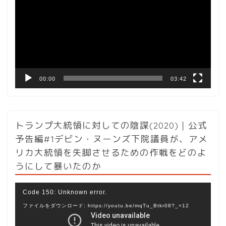
プ
レ
ー
ヤ
ー
00:00
03:42
トランプ大統領に対しての陰謀(2020)｜公式
予告編#1デビン・ヌーンズ下院議員が、アメ
リカ大統領を失脚させるための作戦をどのよ
うにして暴いたのか
動
Code 150: Unknown error.
画
ファイルをダウンロード: https://youtu.be/mqTu_Btkr08?_=12
プ
レ