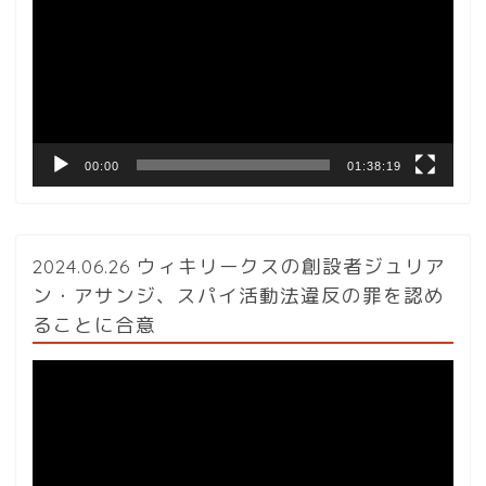
プ
レ
ー
ヤ
ー
00:00
01:38:19
2024.06.26 ウィキリークスの創設者ジュリア
ン・アサンジ、スパイ活動法違反の罪を認め
ることに合意
動
画
プ
レ
ー