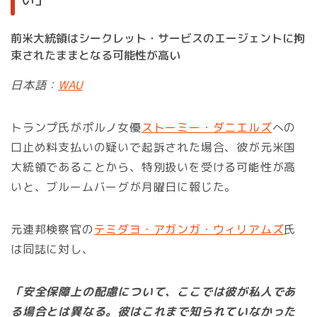
前米大統領はシークレット・サービスのエージェントに拘
束されたままとなる可能性が高い
日本語：
WAU
トランプ氏がポルノ女優
ストーミー・ダニエルズ
への
口止め料支払いの疑いで起訴された場合、彼が元米国
大統領であることから、特別扱いを受ける可能性が高
いと、ブルームバーグが月曜日に報じた。
元連邦検察官の
テミダヨ・アガンガ・ウィリアムズ
氏
は同誌に対し、
「安全保障上の配慮について、ここでは彼が私人であ
る場合とは異なる。彼はこれまで知られていなかった