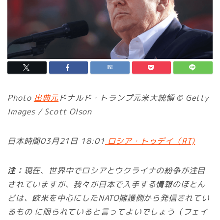
Photo
出典元
ドナルド・トランプ元米大統領 © Getty
Images / Scott Olson
日本時間03月21日 18:01
ロシア・トゥデイ（RT)
注：
現在、世界中でロシアとウクライナの紛争が注目
されていますが、我々が日本で入手する情報のほとん
どは、欧米を中心にしたNATO擁護側から発信されてい
るもの に限られていると言ってよいでしょう（フェイ