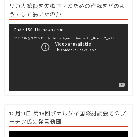
リカ大統領を失脚させるための作戦をどのよ
うにして暴いたのか
動
Code 150: Unknown error.
画
ファイルをダウンロード: https://youtu.be/mqTu_Btkr08?_=12
プ
レ
ー
ヤ
ー
10月11日 第18回ヴァルダイ国際討論会でのプ
ーチン氏の発言動画
動