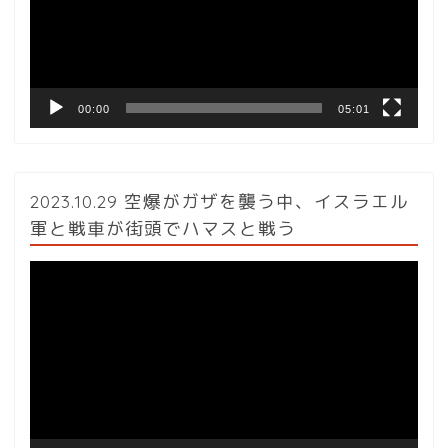
ー
ヤ
ー
00:00
05:01
2023.10.29 空爆がガザを襲う中、イスラエル
軍と戦車が街頭でハマスと戦う
動
画
プ
レ
ー
ヤ
ー