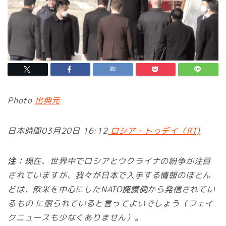
Photo
出典元
日本時間03月20日 16:12
ロシア・トゥデイ（RT)
注：
現在、世界中でロシアとウクライナの紛争が注目
されていますが、我々が日本で入手する情報のほとん
どは、欧米を中心にしたNATO擁護側から発信されてい
るもの に限られていると言ってよいでしょう（フェイ
クニュースも少なくありません）。