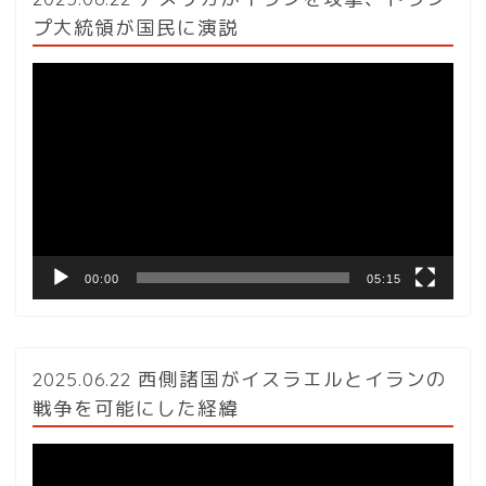
プ大統領が国民に演説
動
画
プ
レ
ー
ヤ
ー
00:00
05:15
2025.06.22 西側諸国がイスラエルとイランの
戦争を可能にした経緯
動
画