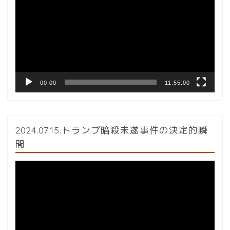
プ
レ
ー
ヤ
ー
00:00
11:55:00
2024.07.15.トランプ暗殺未遂事件の決定的瞬
間
動
画
プ
レ
ー
ヤ