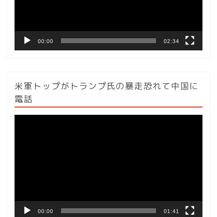
ヤ
ー
00:00
02:34
米軍トップがトランプ氏の暴走恐れて中国に
電話
動
画
プ
レ
ー
ヤ
ー
00:00
01:41