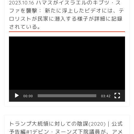
2023.10.16 ハマスがイスラエルのキブツ・ス
ファを襲撃： 新たに浮上したビデオには、テ
ロリストが民家に潜入する様子が詳細に記録
されている。
動
画
プ
レ
ー
ヤ
ー
00:00
03:42
トランプ大統領に対しての陰謀(2020)｜公式
予告編#1デビン・ヌーンズ下院議員が、アメ