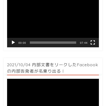
画
プ
レ
ー
ヤ
ー
00:00
07:44
2021/10/04 内部文書をリークしたFacebook
の内部告発者が名乗り出る l
動
画
プ
レ
ー