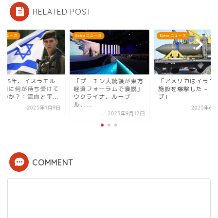
RELATED POST
ra ニュース
Extra ニュース
Extra ニュース
2025年、イスラエル
「プーチン大統領が東方
「アメリカはイラン
中東に何が待ち受けて
経済フォーラムで演説」
施設を爆撃した – ト
るのか？：流血と平...
ウクライナ、ルーブ
プ」
ル、...
2025年1月9日
2025年6月
2023年9月12日
COMMENT