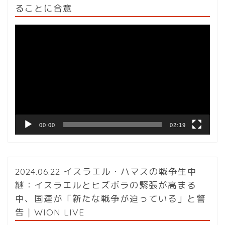
ることに合意
動
画
プ
レ
ー
ヤ
ー
00:00
02:19
2024.06.22 イスラエル・ハマスの戦争生中
継：イスラエルとヒズボラの緊張が高まる
中、国連が「新たな戦争が迫っている」と警
告｜WION LIVE