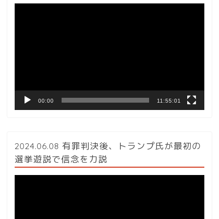
動
画
プ
レ
ー
ヤ
ー
00:00
11:55:01
2024.06.08 有罪判決後、トランプ氏が最初の
選挙遊説で信念を力説
動
画
プ
レ