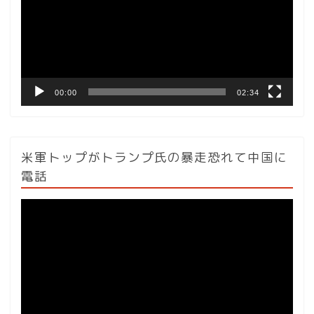
レ
ー
ヤ
ー
00:00
02:34
米軍トップがトランプ氏の暴走恐れて中国に
電話
動
画
プ
レ
ー
ヤ
ー