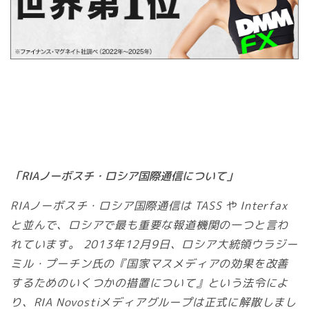
「RIAノーボスチ・ロシア国際通信について」
RIAノーボスチ・ロシア国際通信は TASS や Interfax
と並んで、ロシアで最も重要な報道機関の一つと言わ
れています。 2013年12月9日、ロシア大統領ウラジー
ミル・プーチン氏の『国家マスメディアの効果を改善
するためのいくつかの措置について』という法令によ
り、RIA Novostiメディアグループは正式に解散しまし