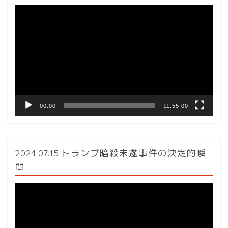
動
画
プ
レ
ー
ヤ
ー
00:00
11:55:00
2024.07.15.トランプ暗殺未遂事件の決定的瞬
間
動
画
プ
レ