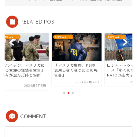
RELATED POST
ra ニュース
Extra ニュース
Extra ニュース
バイデン、アメリカに
「アメリカ警察、FBIを
ロシア・トゥデイ・
る空爆の継続を宣言」
信用しなくなったとの報
ース「多くの専門家
々が選んだ時と場所
告書」
NATOの拡大は紛争を.
.
2024年7月30日
2022年3
2024年2月3日
COMMENT