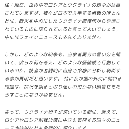
注：
現在、世界中でロシアとウクライナの紛争が注目
されていますが、我々が日本で入手する情報のほとん
どは、欧米を中心にしたウクライナ擁護側から発信さ
れているものに限られていると言ってよいでしょう。
中にはフェイクニュースも少なくありません
しかし、どのような紛争も、当事者両方の言い分を聞
いて、彼らが何を考え、どのような価値観で行動して
いるのか、読者が客観的に自身で冷静に分析し判断す
る事が賢明だと思います。 特に我が国の外交に関わる
問題は、状況を誤ると取り返しの付かない損害をもた
らすことになりかねません。
従って、ウクライナ紛争が続いている間は、敢えて、
ロシアやロシア制裁決議に中立を表明する国々のニュ
ースや論説などを全面的に紹介します。