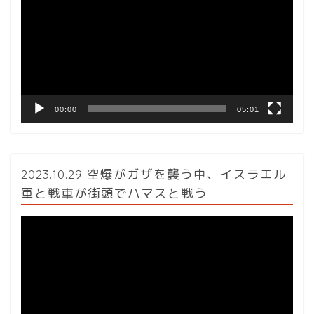
プ
レ
ー
ヤ
ー
00:00
05:01
2023.10.29 空爆がガザを襲う中、イスラエル
軍と戦車が街頭でハマスと戦う
動
画
プ
レ
ー
ヤ