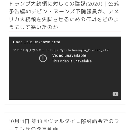
トランプ大統領に対しての陰謀(2020)｜公式
予告編#1デビン・ヌーンズ下院議員が、アメ
リカ大統領を失脚させるための作戦をどのよ
うにして暴いたのか
動
Code 150: Unknown error.
画
ファイルをダウンロード: https://youtu.be/mqTu_Btkr08?_=12
プ
レ
ー
ヤ
ー
10月11日 第18回ヴァルダイ国際討論会でのプ
ーチン氏の発言動画