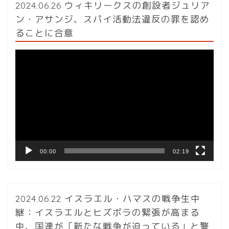
2024.06.26 ウィキリークスの創設者ジュリア
ン・アサンジ、スパイ活動法違反の罪を認め
ることに合意
動
画
プ
レ
ー
ヤ
ー
00:00
02:19
2024.06.22 イスラエル・ハマスの戦争生中
継：イスラエルとヒズボラの緊張が高まる
中、国連が「新たな戦争が迫っている」と警