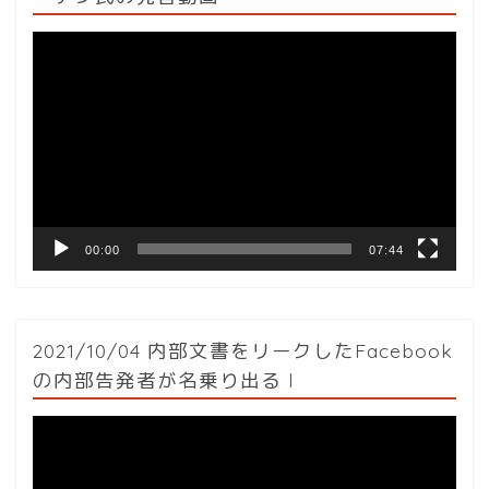
動
画
プ
レ
ー
ヤ
ー
00:00
07:44
2021/10/04 内部文書をリークしたFacebook
の内部告発者が名乗り出る l
動
画
プ