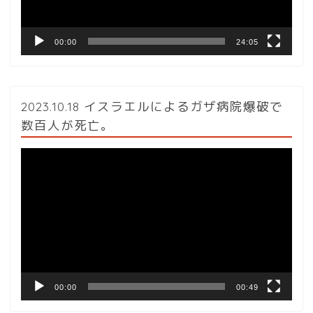
ー
00:00
24:05
2023.10.18 イスラエルによるガザ病院爆破で
数百人が死亡。
動
画
プ
レ
ー
ヤ
ー
00:00
00:49