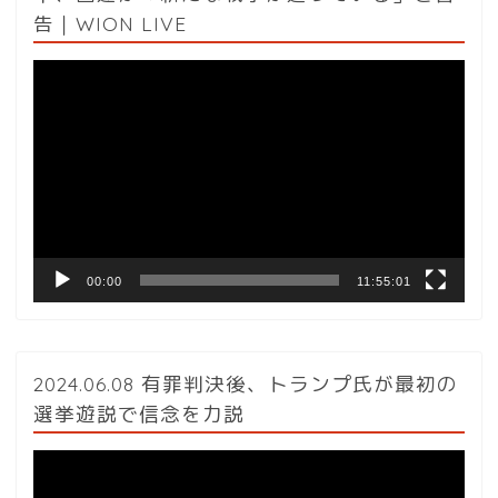
告｜WION LIVE
動
画
プ
レ
ー
ヤ
ー
00:00
11:55:01
2024.06.08 有罪判決後、トランプ氏が最初の
選挙遊説で信念を力説
動
画