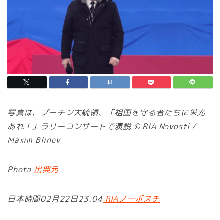
写真は、プーチン大統領、「祖国を守る者たちに栄光
あれ！」ラリーコンサートで演説 © RIA Novosti /
Maxim Blinov
Photo
出典元
日本時間02月22日23:04
RIAノーボスチ