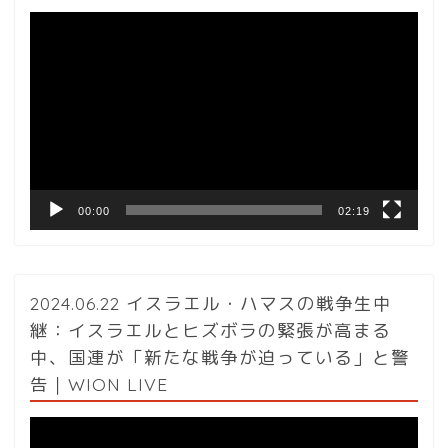
動
画
プ
レ
ー
ヤ
ー
00:00
02:19
2024.06.22 イスラエル・ハマスの戦争生中
継：イスラエルとヒズボラの緊張が高まる
中、国連が「新たな戦争が迫っている」と警
告｜WION LIVE
動