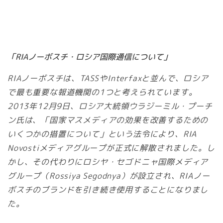
「RIAノーボスチ・ロシア国際通信について」
RIAノーボスチは、TASSやInterfaxと並んで、ロシア
で最も重要な報道機関の1つと考えられています。
2013年12月9日、ロシア大統領ウラジーミル・プーチ
ン氏は、「国家マスメディアの効果を改善するための
いくつかの措置について」という法令により、RIA
Novostiメディアグループが正式に解散されました。し
かし、その代わりにロシヤ・セゴドニャ国際メディア
グループ（Rossiya Segodnya）が設立され、RIAノー
ボスチのブランドを引き続き使用することになりまし
た。