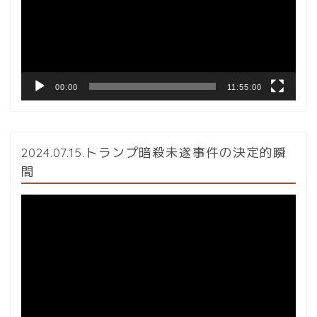
ー
ヤ
ー
00:00
11:55:00
2024.07.15.トランプ暗殺未遂事件の決定的瞬
間
動
画
プ
レ
ー
ヤ
ー