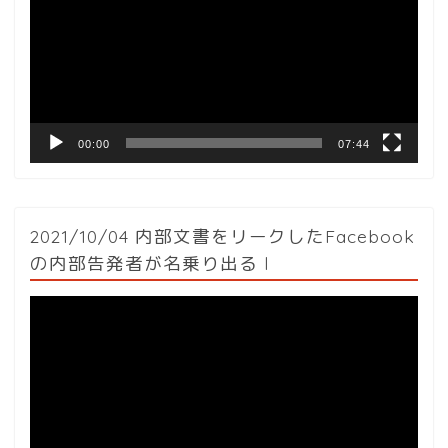
レ
ー
ヤ
ー
00:00
07:44
2021/10/04 内部文書をリークしたFacebook
の内部告発者が名乗り出る l
動
画
プ
レ
ー
ヤ
ー