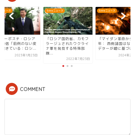
ra ニュース
Extra ニュース
Extra ニュース
IAノーボスチ・ロシア
「ロシア国防省、カモフ
「マイダン革命から1
際通信「前例のない変
ラージュされたウクライ
年： 西側諸国はなぜ
が起きている：ロシ...
ナ軍を発見する特殊部
デターが嘘に基づいて.
隊...
2023年1月23日
2024年2月
2022年7月23日
COMMENT