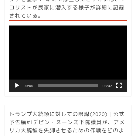
ロリストが民家に潜入する様子が詳細に記録
されている。
動
画
プ
レ
ー
ヤ
ー
00:00
03:42
トランプ大統領に対しての陰謀(2020)｜公式
予告編#1デビン・ヌーンズ下院議員が、アメ
リカ大統領を失脚させるための作戦をどのよ