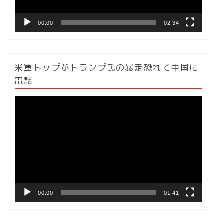
00:00
02:34
米軍トップがトランプ氏の暴走恐れて中国に
電話
動
画
プ
レ
ー
ヤ
ー
00:00
01:41