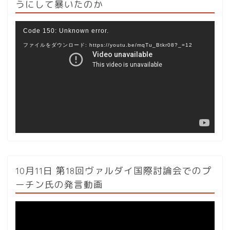
うにして暴いたのか
動
Code 150: Unknown error.
画
ファイルをダウンロード: https://youtu.be/mqTu_Btkr08?_=12
プ
レ
ー
ヤ
ー
10月11日 第18回ヴァルダイ国際討論会でのプ
ーチン氏の発言動画
動
画
プ