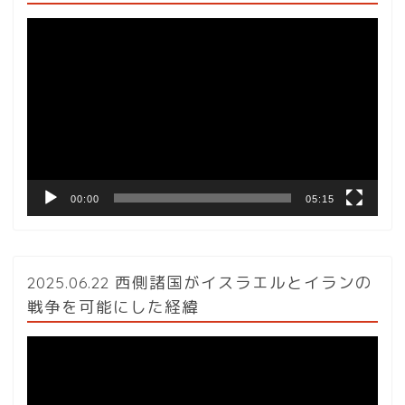
動
画
プ
レ
ー
ヤ
ー
00:00
05:15
2025.06.22 西側諸国がイスラエルとイランの
戦争を可能にした経緯
動
画
プ
レ