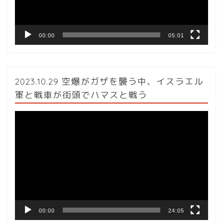
ー
00:00
05:01
2023.10.29 空爆がガザを襲う中、イスラエル
軍と戦車が街頭でハマスと戦う
動
画
プ
レ
ー
ヤ
ー
00:00
24:05