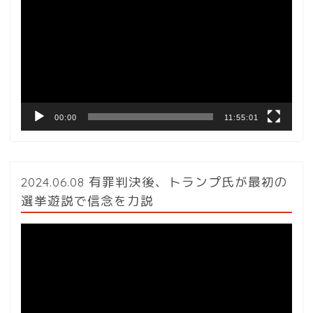
画
プ
レ
ー
ヤ
ー
00:00
11:55:01
2024.06.08 有罪判決後、トランプ氏が最初の
選挙遊説で信念を力説
動
画
プ
レ
ー
ヤ