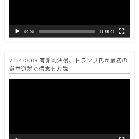
ー
ヤ
ー
00:00
11:55:01
2024.06.08 有罪判決後、トランプ氏が最初の
選挙遊説で信念を力説
動
画
プ
レ
ー
ヤ
ー