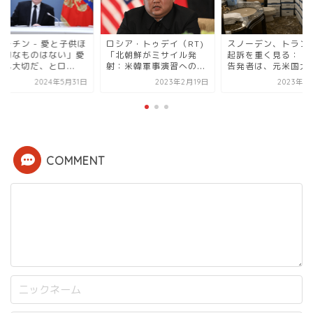
プーチン - 愛と子供ほ
ロシア・トゥデイ（RT)
スノーデン、トラン
大切なものはない」愛
「北朝鮮がミサイル発
起訴を重く見る： N
も大切だ、とロ...
射：米韓軍事演習への...
告発者は、元米国大..
2024年5月31日
2023年2月19日
2023年6
COMMENT