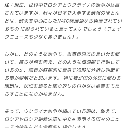
注：
現在、世界中でロシアとウクライナの紛争が注目
されていますが、我々が日本で入手する情報のほとん
どは、欧米を中心にしたNATO擁護側から発信されてい
るもの に限られていると言ってよいでしょう（フェイ
クニュースも少なくありません）。
しかし、どのような紛争も、当事者両方の言い分を聞
いて、彼らが何を考え、どのような価値観で行動して
いるのか、読者が客観的に自身で冷静に分析し判断す
る事が賢明だと思います。 特に我が国の外交に関わる
問題は、状況を誤ると取り返しの付かない損害をもた
らすことになりかねません。
従って、ウクライナ紛争が続いている間は、敢えて、
ロシアやロシア制裁決議に中立を表明する国々のニュ
ースや論説などを全面的に紹介します。