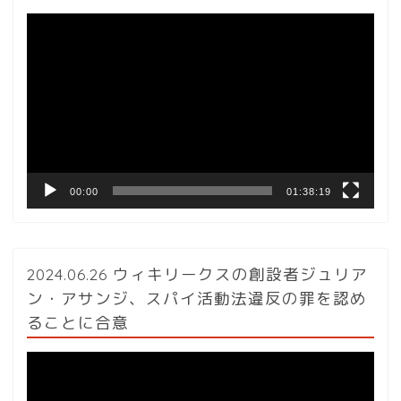
動
画
プ
レ
ー
ヤ
ー
00:00
01:38:19
2024.06.26 ウィキリークスの創設者ジュリア
ン・アサンジ、スパイ活動法違反の罪を認め
ることに合意
動
画
プ