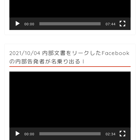
ー
00:00
07:44
2021/10/04 内部文書をリークしたFacebook
の内部告発者が名乗り出る l
動
画
プ
レ
ー
ヤ
ー
00:00
02:34