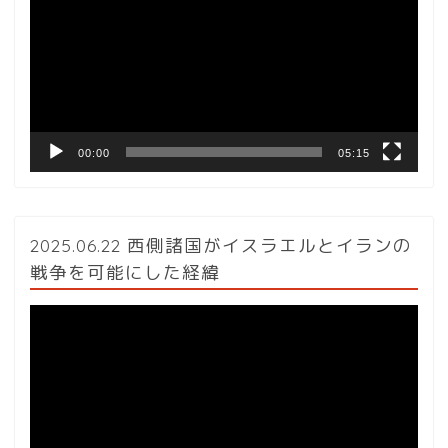
プ
レ
ー
ヤ
ー
00:00
05:15
2025.06.22 西側諸国がイスラエルとイランの
戦争を可能にした経緯
動
画
プ
レ
ー
ヤ
ー