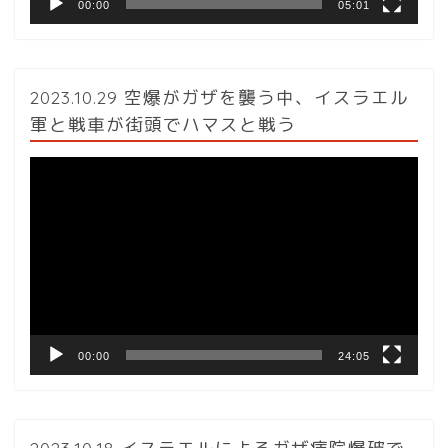
00:00
05:01
2023.10.29 空爆がガザを襲う中、イスラエル
軍と戦車が街頭でハマスと戦う
動
画
プ
レ
ー
ヤ
ー
00:00
24:05