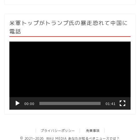
米軍トップがトランプ氏の暴走恐れて中国に
電話
動
画
プ
レ
ー
ヤ
ー
00:00
01:41
プライバシーポリシー
免責事項
2021–2026 WAU MEDIA あなたが知るべきニュースでは？