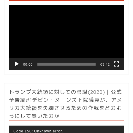
動
画
プ
レ
ー
ヤ
ー
00:00
03:42
トランプ大統領に対しての陰謀(2020)｜公式
予告編#1デビン・ヌーンズ下院議員が、アメ
リカ大統領を失脚させるための作戦をどのよ
うにして暴いたのか
動
Code 150: Unknown error.