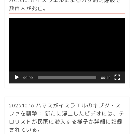
2023.10.18 イスラエルによるガザ病院爆破で
数百人が死亡。
動
画
プ
レ
ー
ヤ
ー
00:00
00:49
2023.10.16 ハマスがイスラエルのキブツ・ス
ファを襲撃： 新たに浮上したビデオには、テ
ロリストが民家に潜入する様子が詳細に記録
されている。