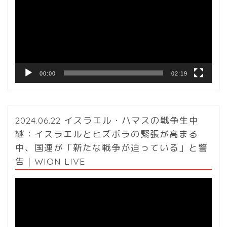
レ
ー
ヤ
ー
00:00
02:19
2024.06.22 イスラエル・ハマスの戦争生中
継：イスラエルとヒズボラの緊張が高まる
中、国連が「新たな戦争が迫っている」と警
告｜WION LIVE
動
画
プ
レ