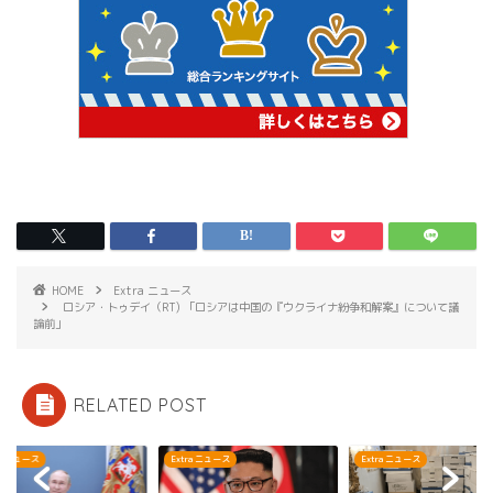
HOME
Extra ニュース
ロシア・トゥデイ（RT) 「ロシアは中国の『ウクライナ紛争和解案』について議
論前」
RELATED POST
ra ニュース
Extra ニュース
Extra ニュース