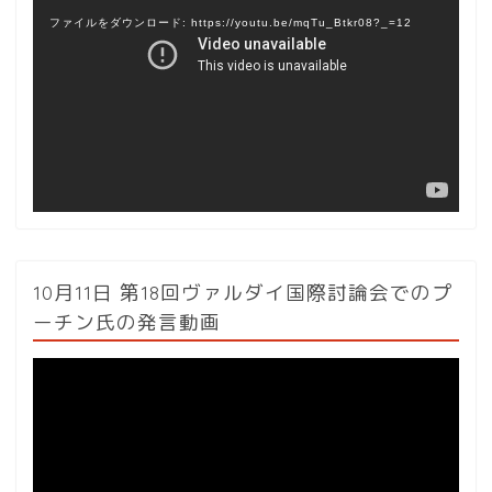
画
ファイルをダウンロード: https://youtu.be/mqTu_Btkr08?_=12
プ
レ
ー
ヤ
ー
10月11日 第18回ヴァルダイ国際討論会でのプ
ーチン氏の発言動画
動
画
プ
レ
ー
ヤ