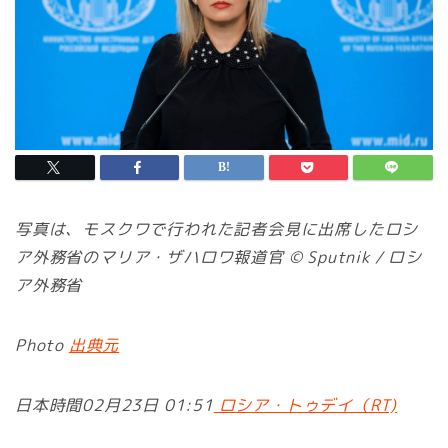
写真は、モスクワで行われた記者会見に出席したロシ
ア外務省のマリア・ザハロワ報道官 © Sputnik / ロシ
ア外務省
Photo
出典元
日本時間02月23日 01:51
ロシア・トゥデイ（RT)