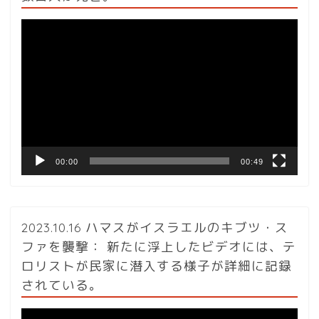
動
画
プ
レ
ー
ヤ
ー
00:00
00:49
2023.10.16 ハマスがイスラエルのキブツ・ス
ファを襲撃： 新たに浮上したビデオには、テ
ロリストが民家に潜入する様子が詳細に記録
されている。
動