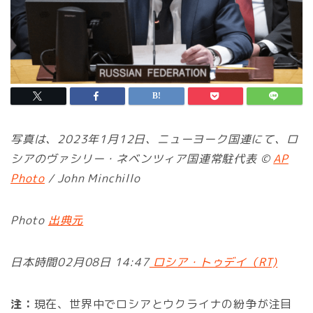
写真は、2023年1月12日、ニューヨーク国連にて、ロ
シアのヴァシリー・ネベンツィア国連常駐代表 ©
AP
Photo
/ John Minchillo
Photo
出典元
日本時間02月08日 14:47
ロシア・トゥデイ（RT)
注：
現在、世界中でロシアとウクライナの紛争が注目