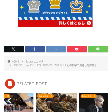
HOME
Extra ニュース
ロシア・トゥデイ（RT) 「ロシア、ウクライナとの和解の見通しを評価」
RELATED POST
ra ニュース
Extra ニュース
Extra ニュース