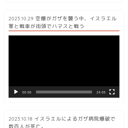
2023.10.29 空爆がガザを襲う中、イスラエル
軍と戦車が街頭でハマスと戦う
動
画
プ
レ
ー
ヤ
ー
00:00
24:05
2023.10.18 イスラエルによるガザ病院爆破で
数百人が死亡。