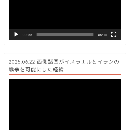
ー
ヤ
ー
00:00
05:15
2025.06.22 西側諸国がイスラエルとイランの
戦争を可能にした経緯
動
画
プ
レ
ー
ヤ
ー