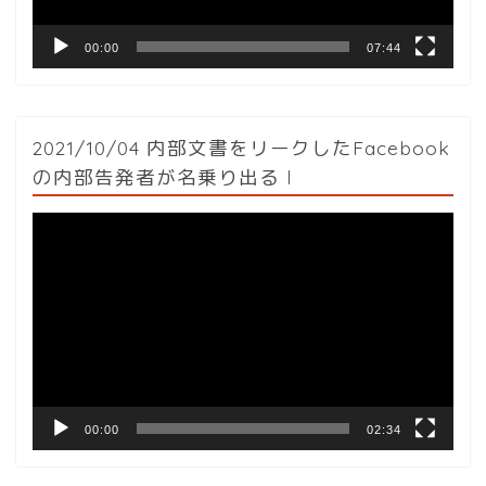
00:00
07:44
2021/10/04 内部文書をリークしたFacebook
の内部告発者が名乗り出る l
動
画
プ
レ
ー
ヤ
ー
00:00
02:34