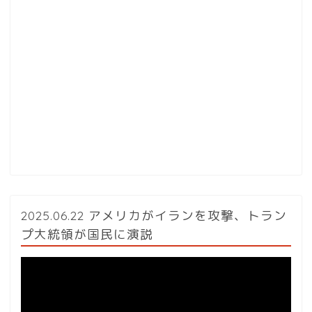
2025.06.22 アメリカがイランを攻撃、トラン
プ大統領が国民に演説
動
画
プ
レ