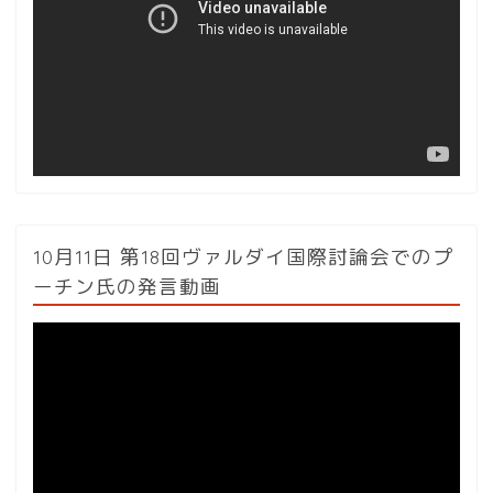
レ
ー
ヤ
ー
10月11日 第18回ヴァルダイ国際討論会でのプ
ーチン氏の発言動画
動
画
プ
レ
ー
ヤ
ー