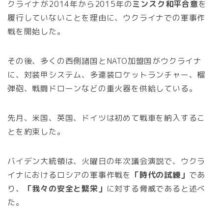
クライナが2014年から2015年の
ミンスク和平合意
を
履行していないことを理由に、ウクライナでの軍事作
戦を開始した。
その後、多くの西側諸国とNATO加盟国がウクライナ
に、対装甲システム、多連装ロケットランチャー、榴
弾砲、戦闘ドローンなどの重火器を供給している。
先月、米国、英国、ドイツは初めて戦車を納入するこ
とを約束した。
バイデン大統領は、火曜日の年次議会演説で、ウクラ
イナにおけるロシアの軍事作戦を
「時代の試練」
であ
り、
「我々の安全と繁栄」
に対する脅威であると述べ
た。