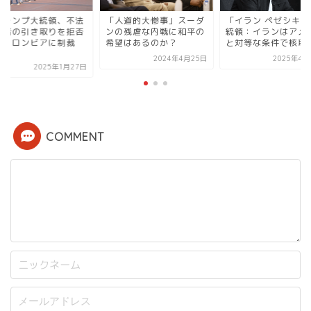
トランプ大統領、不法
「人道的大惨事」スーダ
「イラン ペゼシキア
在者の引き取りを拒否
ンの残虐な内戦に和平の
統領：イランはアメ
たコロンビアに制裁
希望はあるのか？
と対等な条件で核取引.
.
2024年4月25日
2025年4月
2025年1月27日
COMMENT