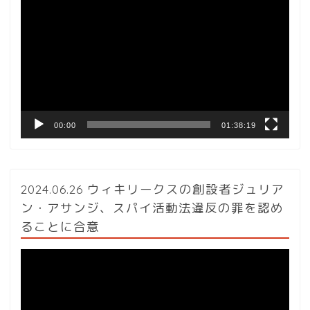
画
プ
レ
ー
ヤ
ー
00:00
01:38:19
2024.06.26 ウィキリークスの創設者ジュリア
ン・アサンジ、スパイ活動法違反の罪を認め
ることに合意
動
画
プ
レ