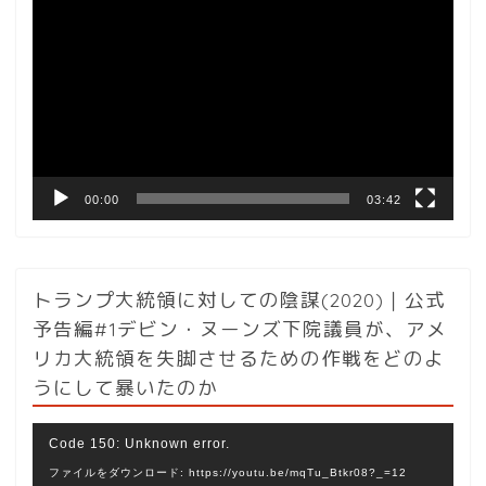
画
プ
レ
ー
ヤ
ー
00:00
03:42
トランプ大統領に対しての陰謀(2020)｜公式
予告編#1デビン・ヌーンズ下院議員が、アメ
リカ大統領を失脚させるための作戦をどのよ
うにして暴いたのか
動
Code 150: Unknown error.
画
ファイルをダウンロード: https://youtu.be/mqTu_Btkr08?_=12
プ