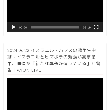
ー
ヤ
ー
00:00
02:19
2024.06.22 イスラエル・ハマスの戦争生中
継：イスラエルとヒズボラの緊張が高まる
中、国連が「新たな戦争が迫っている」と警
告｜WION LIVE
動
画
プ
レ
ー
ヤ