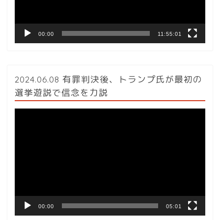
ー
00:00
11:55:01
2024.06.08 有罪判決後、トランプ氏が最初の
選挙遊説で信念を力説
動
画
プ
レ
ー
ヤ
ー
00:00
05:01