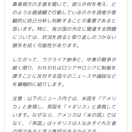
事者両方の主張を聞いて、彼らが何を考え、ど
のような価値観で行動しているのかを読者が客
観的に自己分析し判断することが重要であると
思います。特に、我が国の外交に関連する問題
については、状況を誤ると取り返しのつかない
損失を招く可能性があります。
したがって、ウクライナ紛争と、中東の戦争が
続く限り、われわれはロシアやロシアに制裁を
課すことに反対する国々のニュースや論説など
を積極的に紹介します。
注意：以下のニュース内では、米国を「アメリ
カ」と表現し、英国を「イギリス」と表現して
います。なぜなら、アメリカは「米の国」では
なく、「英国」はイギリスは人なみすぐれた者
の国であると言う意図があるからです。