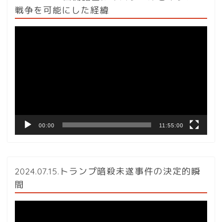
戦争を可能にした経緯
動
画
プ
レ
ー
ヤ
ー
00:00
11:55:00
2024.07.15.トランプ暗殺未遂事件の決定的瞬
間
動
画