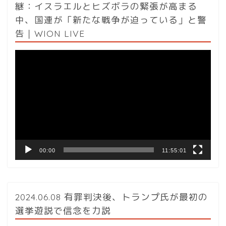
継：イスラエルとヒズボラの緊張が高まる
中、国連が「新たな戦争が迫っている」と警
告｜WION LIVE
動
画
プ
レ
ー
ヤ
ー
00:00
11:55:01
2024.06.08 有罪判決後、トランプ氏が最初の
選挙遊説で信念を力説