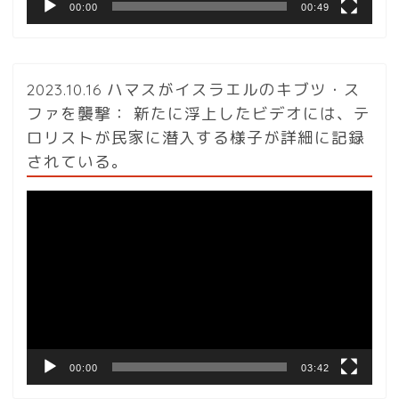
00:00
00:49
2023.10.16 ハマスがイスラエルのキブツ・ス
ファを襲撃： 新たに浮上したビデオには、テ
ロリストが民家に潜入する様子が詳細に記録
されている。
動
画
プ
レ
ー
ヤ
ー
00:00
03:42