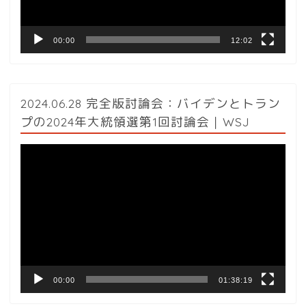
ー
00:00
12:02
2024.06.28 完全版討論会：バイデンとトラン
プの2024年大統領選第1回討論会｜WSJ
動
画
プ
レ
ー
ヤ
ー
00:00
01:38:19