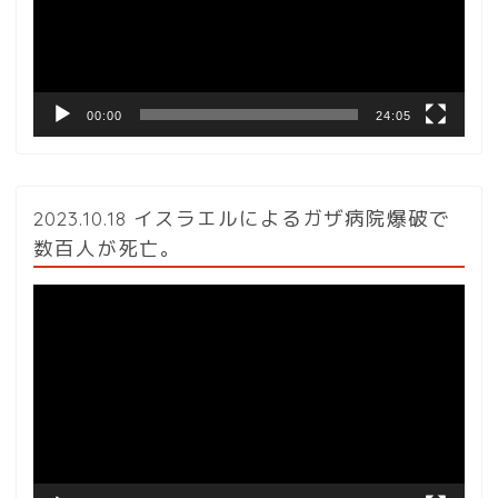
ー
ヤ
ー
00:00
24:05
2023.10.18 イスラエルによるガザ病院爆破で
数百人が死亡。
動
画
プ
レ
ー
ヤ
ー