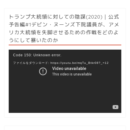
トランプ大統領に対しての陰謀(2020)｜公式
予告編#1デビン・ヌーンズ下院議員が、アメ
リカ大統領を失脚させるための作戦をどのよ
うにして暴いたのか
動
Code 150: Unknown error.
画
ファイルをダウンロード: https://youtu.be/mqTu_Btkr08?_=12
プ
レ
ー
ヤ
ー