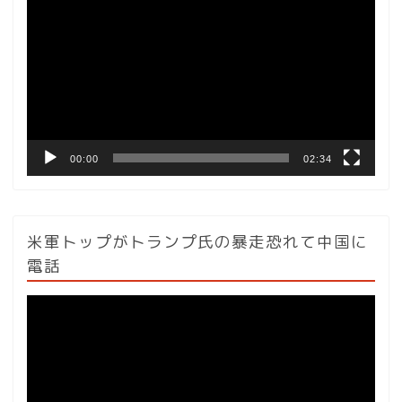
画
プ
レ
ー
ヤ
ー
00:00
02:34
米軍トップがトランプ氏の暴走恐れて中国に
電話
動
画
プ
レ
ー