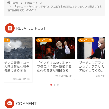
HOME
Extra ニュース
「タッカー・カールソンがモスクワに来た本当の理由」クレムリンで遭遇した本
当の動機は何だったのか？
RELATED POST
ra ニュース
Extra ニュース
Extra ニュース
プーチンの警告」ユー
「インドはG20サミット
プーチンはアフリカ
シア大陸は新たな戦争
で植民地主義を撃破する
かない。アフリカは
始の脅威にさらされ
ための最適な戦略を模...
アにやってくる。
.
2023年9月6日
2023年7月
2023年11月1日
COMMENT