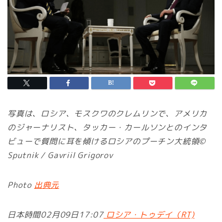
写真は、ロシア、モスクワのクレムリンで、アメリカ
のジャーナリスト、タッカー・カールソンとのインタ
ビューで質問に耳を傾けるロシアのプーチン大統領©
Sputnik / Gavriil Grigorov
Photo
出典元
日本時間02月09日17:07
ロシア・トゥデイ（RT)