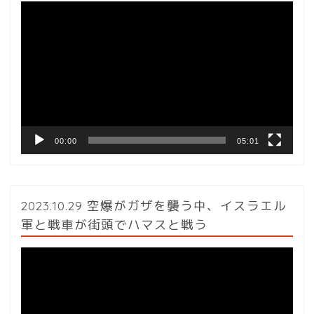
動
画
プ
レ
ー
ヤ
ー
00:00
05:01
2023.10.29 空爆がガザを襲う中、イスラエル
軍と戦車が街頭でハマスと戦う
動
画
プ
レ