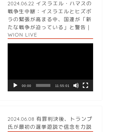
2024.06.22 イスラエル・ハマスの
戦争生中継：イスラエルとヒズボ
ラの緊張が高まる中、国連が「新
たな戦争が迫っている」と警告｜
WION LIVE
動
画
プ
レ
ー
ヤ
ー
00:00
11:55:01
2024.06.08 有罪判決後、トランプ
氏が最初の選挙遊説で信念を力説