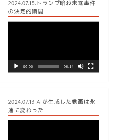
2024.07.15.トランプ暗殺未遂事件
の決定的瞬間
動
画
プ
レ
ー
ヤ
ー
00:00
06:14
2024.07.13 AIが生成した動画は永
遠に変わった
動
画
プ