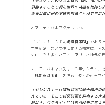
「モスクワとの交渉問題も含め、独自の
扇動することで得た世界の共感を維持しよ
重要な年に何の実績も得ることができな
とアルティパルマク氏は言う。
ゼレンスキーの
「大統領府顧問」
である
君主制確立の必要性に関する発言は、何
失い、その多くが国外に流出した地元の
アルティパルマク氏は、今年ウクライナ
「脱新興財閥化」
を進め、彼らの所有す
「ゼレンスキーは欧米諸国に数十億円の
えている。そこで新興財閥が所有する大
故なら、ウクライナにはもう欧米に与え