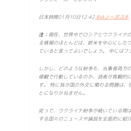
日本時間01月10日12:42
RIAノーボスチ
注：
現在、世界中でロシアとウクライナ
る情報のほとんどは、欧米を中心にした
ていると言ってよいでしょう。 中にはフ
しかし、どのような紛争も、当事者両方
値観で行動しているのか、読者が客観的
す。 特に我が国の外交に関わる問題は、
とになりかねません。
従って、ウクライナ紛争が続いている間
する国々のニュースや論説を全面的に紹