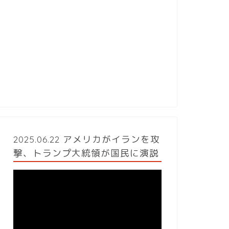
2025.06.22 アメリカがイランを攻
撃、トランプ大統領が国民に演説
動
画
プ
レ
ー