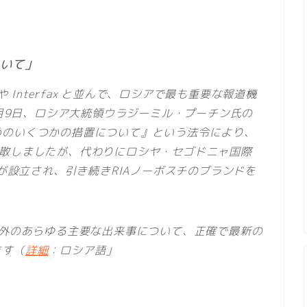
ついて」
や Interfax と並んで、ロシアで最も重要な報道機
2月9日、ロシア大統領ウラジーミル・プーチン氏の
めのいくつかの措置について』という法令により、
式に解散しましたが、代わりにロシヤ・セゴドニャ国際
nya）が設立され、引き続きRIAノーボスチのブランドを
海外のあらゆる主要な出来事について、正確で最新の
ます（
詳細
：ロシア語」