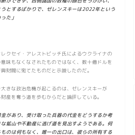
判断ができず、西側諸国の政権の顔色をうかがい、
うとするばかりで、ゼレンスキーは2022年という
かった」
アレクセイ・アレストビッチ氏によるウクライナの
の意味もなくなされたものではなく、数十億ドルを
新興財閥に宛てたものだと示唆したのだ。
で大きな政治危機が起こるのは、ゼレンスキーが
る財産を奪う道を歩むからだと論評している。
借金があり、受け取った兵器の代金をどうするか考
きな鉱山や不動産に逃げ道を見出すようである。何
るものは何もなく、唯一の出口は、彼らの所有する