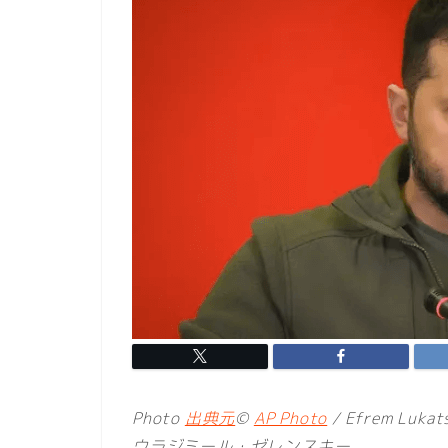
Photo
出典元
©
AP Photo
/ Efrem Lukat
ウラジミール・ゼレンスキー