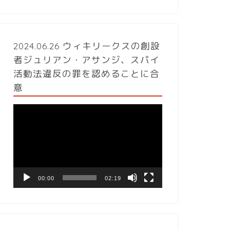
2024.06.26 ウィキリークスの創設
者ジュリアン・アサンジ、スパイ
活動法違反の罪を認めることに合
意
動
画
プ
レ
ー
ヤ
ー
00:00
02:19