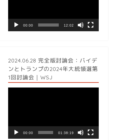
レ
ー
ヤ
ー
00:00
12:02
2024.06.28 完全版討論会：バイデ
ンとトランプの2024年大統領選第
1回討論会｜WSJ
動
画
プ
レ
ー
ヤ
ー
00:00
01:38:19