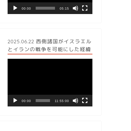
ヤ
ー
00:00
05:15
2025.06.22 西側諸国がイスラエル
とイランの戦争を可能にした経緯
動
画
プ
レ
ー
ヤ
ー
00:00
11:55:00