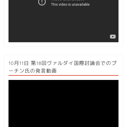
レ
ー
ヤ
ー
10月11日 第18回ヴァルダイ国際討論会でのプ
ーチン氏の発言動画
動
画
プ
レ
ー
ヤ
ー