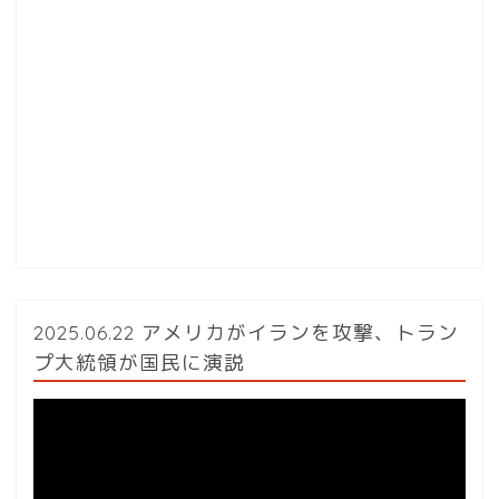
2025.06.22 アメリカがイランを攻撃、トラン
プ大統領が国民に演説
動
画
プ
レ