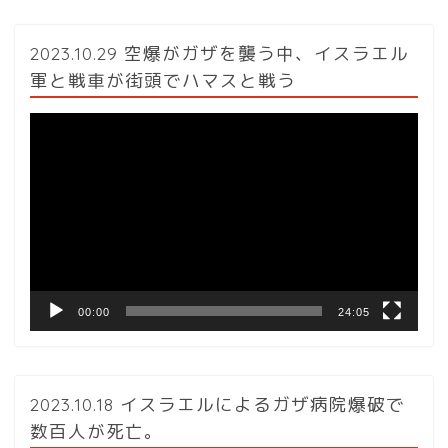
2023.10.29 空爆がガザを襲う中、イスラエル
軍と戦車が街頭でハマスと戦う
動
画
プ
レ
ー
ヤ
ー
00:00
24:05
2023.10.18 イスラエルによるガザ病院爆破で
数百人が死亡。