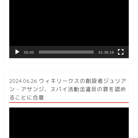
画
プ
レ
ー
ヤ
ー
00:00
01:38:19
2024.06.26 ウィキリークスの創設者ジュリア
ン・アサンジ、スパイ活動法違反の罪を認め
ることに合意
動
画
プ
レ
ー