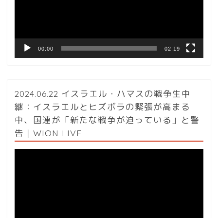
ヤ
ー
00:00
02:19
2024.06.22 イスラエル・ハマスの戦争生中
継：イスラエルとヒズボラの緊張が高まる
中、国連が「新たな戦争が迫っている」と警
告｜WION LIVE
動
画
プ
レ
ー
ヤ
ー