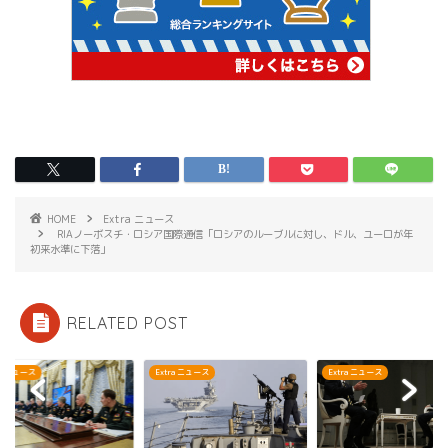
HOME
Extra ニュース
RIAノーボスチ・ロシア国際通信「ロシアのルーブルに対し、ドル、ユーロが年
初来水準に下落」
RELATED POST
ra ニュース
Extra ニュース
Extra ニュース