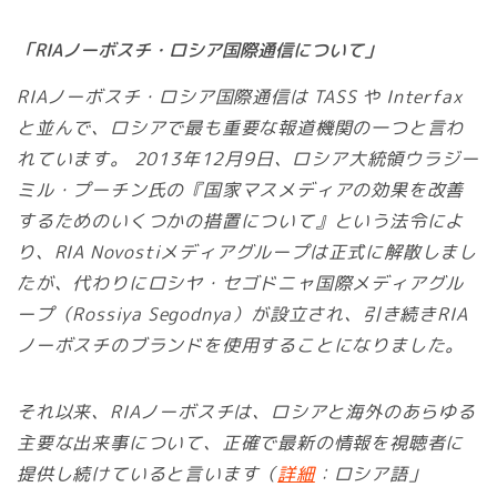
「RIAノーボスチ・ロシア国際通信について」
RIAノーボスチ・ロシア国際通信は TASS や Interfax
と並んで、ロシアで最も重要な報道機関の一つと言わ
れています。 2013年12月9日、ロシア大統領ウラジー
ミル・プーチン氏の『国家マスメディアの効果を改善
するためのいくつかの措置について』という法令によ
り、RIA Novostiメディアグループは正式に解散しまし
たが、代わりにロシヤ・セゴドニャ国際メディアグル
ープ（Rossiya Segodnya）が設立され、引き続きRIA
ノーボスチのブランドを使用することになりました。
それ以来、RIAノーボスチは、ロシアと海外のあらゆる
主要な出来事について、正確で最新の情報を視聴者に
提供し続けていると言います（
詳細
：ロシア語」