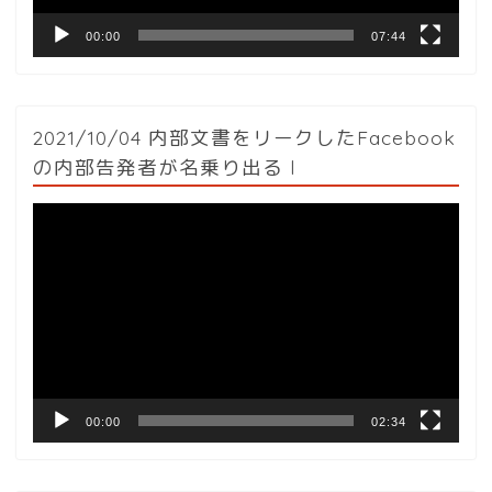
00:00
07:44
2021/10/04 内部文書をリークしたFacebook
の内部告発者が名乗り出る l
動
画
プ
レ
ー
ヤ
ー
00:00
02:34