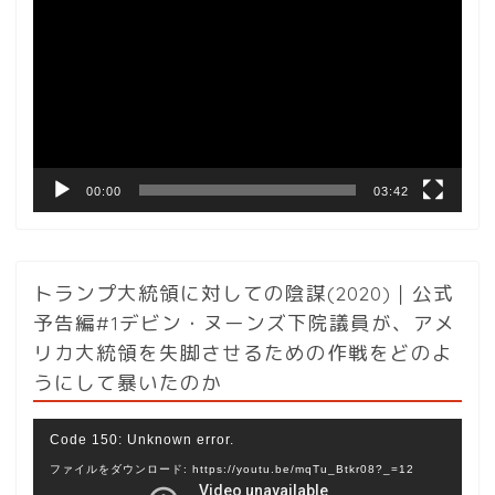
画
プ
レ
ー
ヤ
ー
00:00
03:42
トランプ大統領に対しての陰謀(2020)｜公式
予告編#1デビン・ヌーンズ下院議員が、アメ
リカ大統領を失脚させるための作戦をどのよ
うにして暴いたのか
動
Code 150: Unknown error.
画
ファイルをダウンロード: https://youtu.be/mqTu_Btkr08?_=12
プ