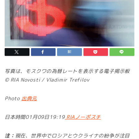
写真は、モスクワの為替レートを表示する電子掲示板
© RIA Novosti / Vladimir Trefilov
Photo
出典元
日本時間01月09日19:19
RIAノーボスチ
注：
現在、世界中でロシアとウクライナの紛争が注目