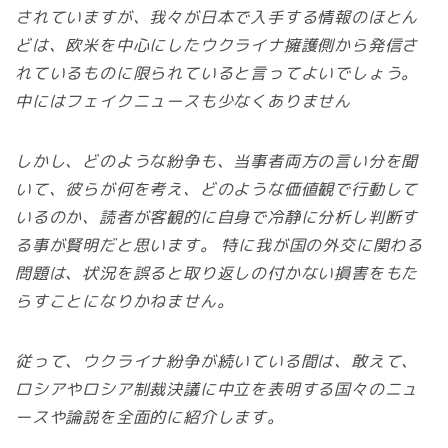
されていますが、我々が日本で入手する情報のほとん
どは、欧米を中心にしたウクライナ擁護側から発信さ
れているものに限られていると言ってよいでしょう。
中にはフェイクニュースも少なくありません
しかし、どのような紛争も、当事者両方の言い分を聞
いて、彼らが何を考え、どのような価値観で行動して
いるのか、読者が客観的に自身で冷静に分析し判断す
る事が賢明だと思います。 特に我が国の外交に関わる
問題は、状況を誤ると取り返しの付かない損害をもた
らすことになりかねません。
従って、ウクライナ紛争が続いている間は、敢えて、
ロシアやロシア制裁決議に中立を表明する国々のニュ
ースや論説を全面的に紹介します。