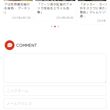
ロシアは世界最先端の
「フーシ派が紅海のアメ
「タッカー・カール
兵器を保有 - プーチン
リカ空母をミサイル攻
がモスクワに来た本
統領」
撃」
理由」クレムリンで
遇...
2025年6月12日
2024年6月1日
2024年2
COMMENT