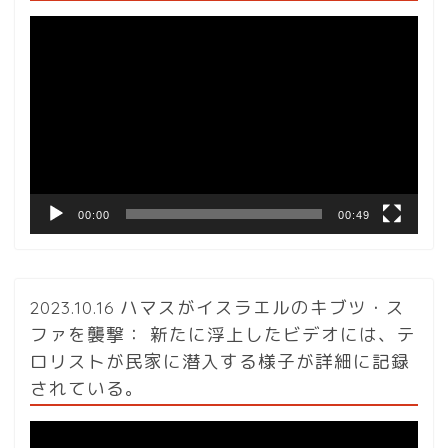
動
画
プ
レ
ー
ヤ
ー
00:00
00:49
2023.10.16 ハマスがイスラエルのキブツ・ス
ファを襲撃： 新たに浮上したビデオには、テ
ロリストが民家に潜入する様子が詳細に記録
されている。
動