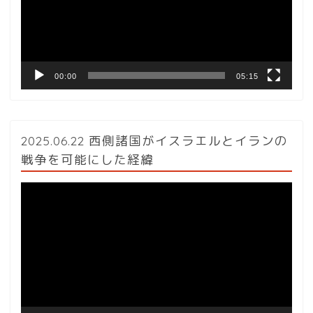
ー
ヤ
ー
00:00
05:15
2025.06.22 西側諸国がイスラエルとイランの
戦争を可能にした経緯
動
画
プ
レ
ー
ヤ
ー