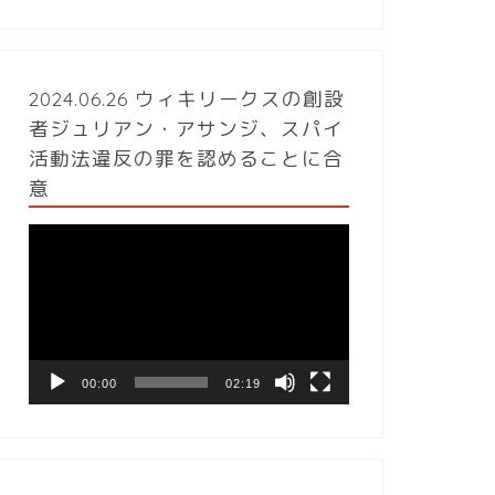
2024.06.26 ウィキリークスの創設
者ジュリアン・アサンジ、スパイ
活動法違反の罪を認めることに合
意
動
画
プ
レ
ー
ヤ
ー
00:00
02:19