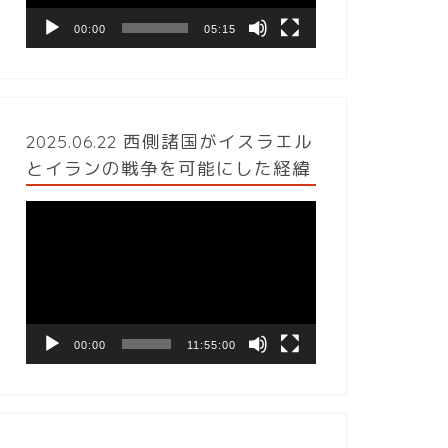
ヤ
ー
00:00
05:15
2025.06.22 西側諸国がイスラエル
とイランの戦争を可能にした経緯
動
画
プ
レ
ー
ヤ
ー
00:00
11:55:00