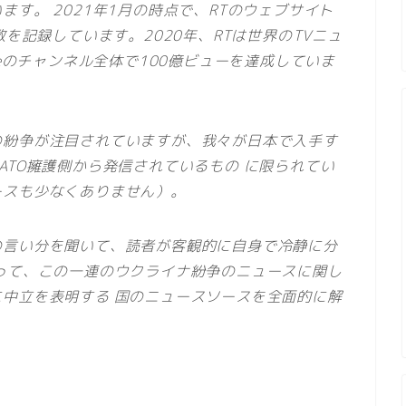
す。 2021年1月の時点で、RTのウェブサイト
数を記録しています。2020年、RTは世界のTVニュ
beのチャンネル全体で100億ビューを達成していま
の紛争が注目されていますが、我々が日本で入手す
ATO擁護側から発信されているもの に限られてい
ースも少なくありません）。
の言い分を聞いて、読者が客観的に自身で冷静に分
って、この一連のウクライナ紛争のニュースに関し
中立を表明する 国のニュースソースを全面的に解