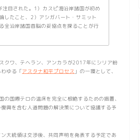
が注目された。1）カスピ海沿岸諸国が初め
論したこと、2）アシガバート・サミット
る全沿岸諸国首脳の妥協点を探ることが行
スクワ、テヘラン、アンカラが2017年にシリア紛
いわゆる「
アスタナ和平プロセス
」の一環として、
。
同国の国際テロの温床を完全に根絶するための措置、
の復興を含む人道問題の解決策について協議する予
アン大統領は交渉後、共同声明を発表する予定であ