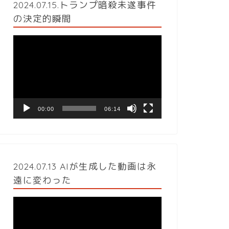
2024.07.15.トランプ暗殺未遂事件
の決定的瞬間
動
画
プ
レ
ー
ヤ
ー
00:00
06:14
2024.07.13 AIが生成した動画は永
遠に変わった
動
画
プ