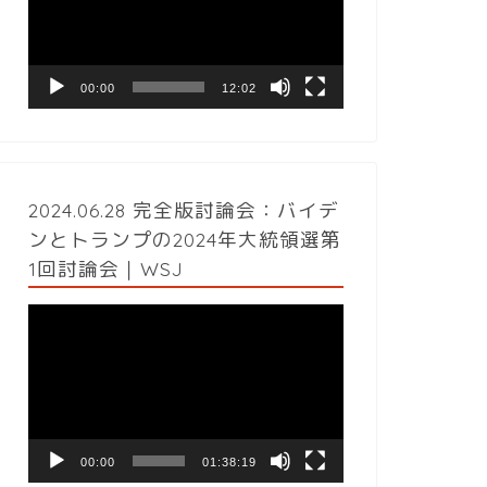
レ
ー
ヤ
ー
00:00
12:02
2024.06.28 完全版討論会：バイデ
ンとトランプの2024年大統領選第
1回討論会｜WSJ
動
画
プ
レ
ー
ヤ
ー
00:00
01:38:19