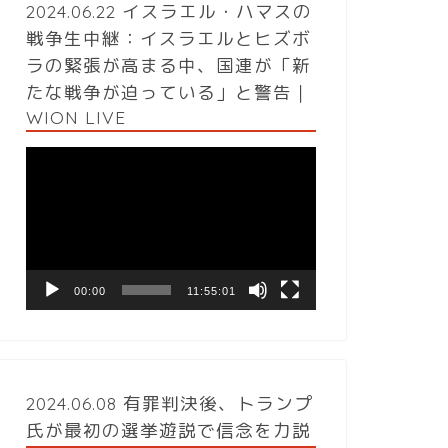
2024.06.22 イスラエル・ハマスの
戦争生中継：イスラエルとヒズボ
ラの緊張が高まる中、国連が「新
たな戦争が迫っている」と警告｜
WION LIVE
動
画
プ
レ
ー
ヤ
ー
00:00
11:55:01
2024.06.08 有罪判決後、トランプ
氏が最初の選挙遊説で信念を力説