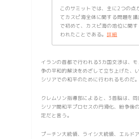
このサミットでは、主に2つの点
てカスピ海全体に関する問題を議
で初めて、カスピ海の地位に関す
われたことである。
詳細
イランの首都で行われる3カ国交渉は、モ
争の平和的解決をめざして立ち上げた、
シリアでの和平のために行われるものだ
クレムリン指導部によると、3首脳は、
シリア間和平プロセスの円滑化、紛争後
定だと言う。
プーチン大統領、ライシ大統領、エルド