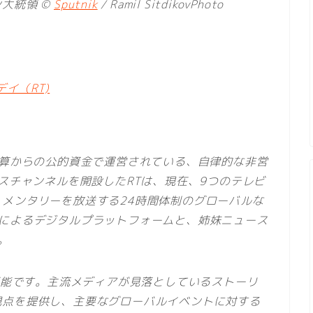
大統領 ©
Sputnik
/ Ramil SitdikovPhoto
イ（RT)
予算からの公的資金で運営されている、自律的な非営
ースチャンネルを開設したRTは、現在、9つのテレビ
メンタリーを放送する24時間体制のグローバルな
語によるデジタルプラットフォームと、姉妹ニュース
。
聴可能です。主流メディアが見落としているストーリ
視点を提供し、主要なグローバルイベントに対する