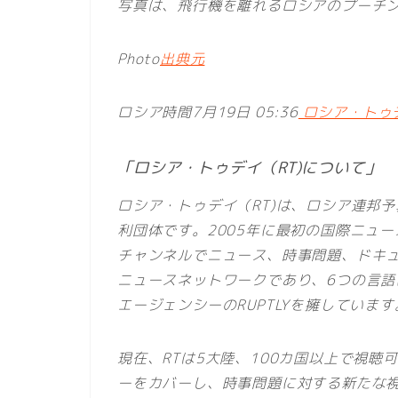
写真は、飛行機を離れるロシアのプーチン
Photo
出典元
ロシア時間7月19日 05:36
ロシア・トゥデ
「ロシア・トゥデイ（RT)について」
ロシア・トゥデイ（RT)は、ロシア連邦
利団体です。2005年に最初の国際ニュ
チャンネルでニュース、時事問題、ドキュ
ニュースネットワークであり、6つの言
エージェンシーのRUPTLYを擁しています
現在、RTは5大陸、100カ国以上で視
ーをカバーし、時事問題に対する新たな