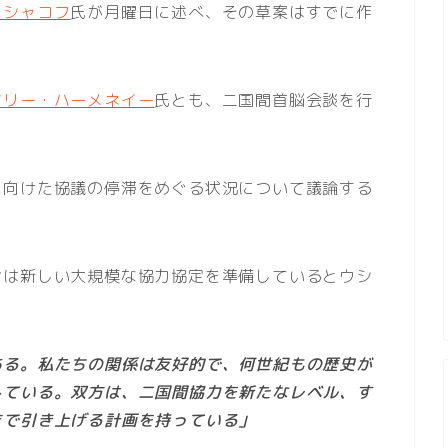
ウシャコフ
氏が月曜日に述べ、その草案はすでに作
アリー・ハーメネイー
氏とも、二国間首脳会談を行
に向けた協議の停滞をめぐる状況について議論する
ンは新しい大規模な協力協定を準備しているとウシ
ある。私たちの関係は友好的で、何世紀もの歴史が
している。双方は、二国間協力を新たなレベル、す
まで引き上げる計画を持っている」