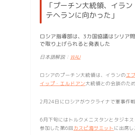
「プーチン大統領、イラン
テヘランに向かった」
ロシア指導部は、3カ国協議はシリア
で取り上げられると発表した
日本語解説：
WAU
ロシアのプーチン大統領は、イランの
エ
イップ・エルドアン
大統領との会談のた
2月24日にロシアがウクライナで軍事作
6月下旬にはトルクメニスタンとタジキ
参加した第6回
カスピ海サミット
に出席し