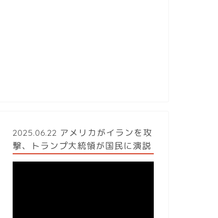
2025.06.22 アメリカがイランを攻
撃、トランプ大統領が国民に演説
動
画
プ
レ
ー