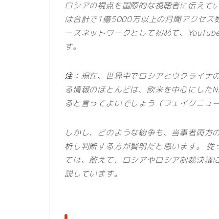
ロシアの視点を国際的な視聴者に伝えていま
は合計で1億5000万以上の月間アクセス
ースネットワークとして初めて、YouTu
す。
注：
現在、世界中でロシアとウクライナ
る情報のほとんどは、欧米を中心にしたN
ると言ってよいでしょう（フェイクニュ
しかし、どのような紛争も、当事者両方
析し判断する方が賢明だと思います。 従
ては、敢えて、ロシアやロシア制裁決議に
説しています。