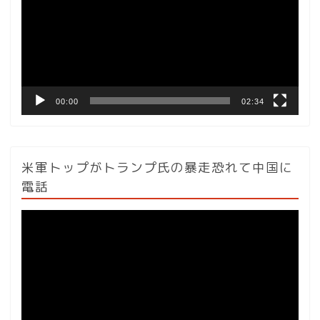
レ
ー
ヤ
ー
00:00
02:34
米軍トップがトランプ氏の暴走恐れて中国に
電話
動
画
プ
レ
ー
ヤ
ー