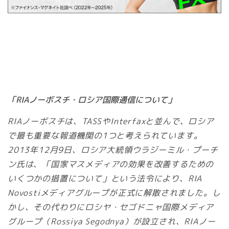
「RIAノーボスチ・ロシア国際通信について」
RIAノーボスチは、TASSやInterfaxと並んで、ロシア
で最も重要な報道機関の1つと考えられています。
2013年12月9日、ロシア大統領ウラジーミル・プーチ
ン氏は、「国家マスメディアの効果を改善するための
いくつかの措置について」という法令により、RIA
Novostiメディアグループが正式に解散されました。し
かし、その代わりにロシヤ・セゴドニャ国際メディア
グループ（Rossiya Segodnya）が設立され、RIAノー