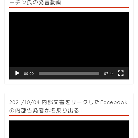
ーチン氏の発言動画
動
画
プ
レ
ー
ヤ
ー
00:00
07:44
2021/10/04 内部文書をリークしたFacebook
の内部告発者が名乗り出る l
動
画
プ