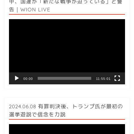
中、国連が「新たな戦争が迫っている」と警
告｜WION LIVE
動
画
プ
レ
ー
ヤ
ー
00:00
11:55:01
2024.06.08 有罪判決後、トランプ氏が最初の
選挙遊説で信念を力説
動
画