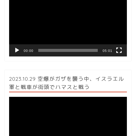
プ
レ
ー
ヤ
ー
00:00
05:01
2023.10.29 空爆がガザを襲う中、イスラエル
軍と戦車が街頭でハマスと戦う
動
画
プ
レ
ー
ヤ