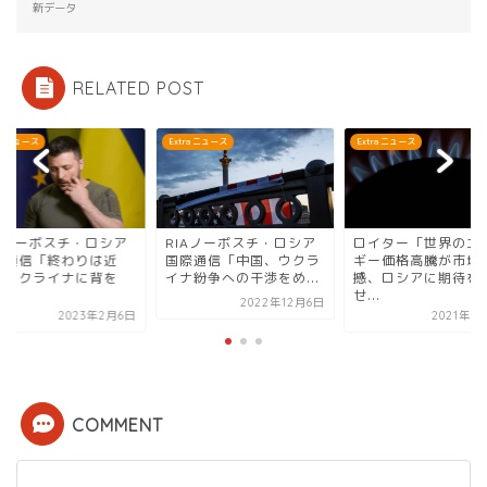
新データ
RELATED POST
ra ニュース
Extra ニュース
Extra ニュース
IAノーボスチ・ロシア
ロイター「世界のエネル
RIAノーボスチ・ロ
際通信「中国、ウクラ
ギー価格高騰が市場を震
国際通信「終わりは
ナ紛争への干渉をめ...
撼、ロシアに期待を寄
い。ウクライナに背
せ...
向...
2022年12月6日
2021年10月8日
2023年2
COMMENT