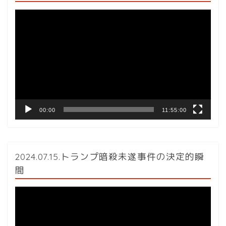
動
画
プ
レ
ー
ヤ
ー
00:00
11:55:00
2024.07.15.トランプ暗殺未遂事件の決定的瞬
間
動
画
プ
レ