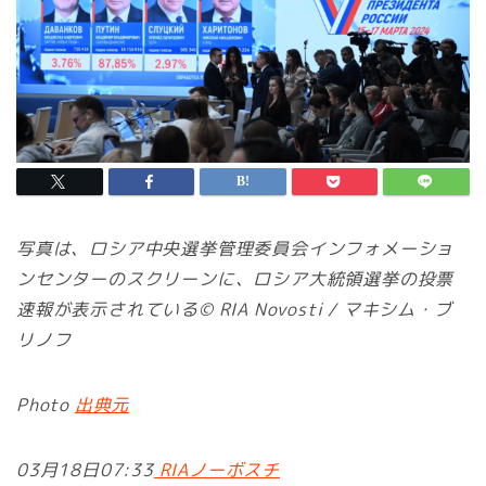
写真は、ロシア中央選挙管理委員会インフォメーショ
ンセンターのスクリーンに、ロシア大統領選挙の投票
速報が表示されている© RIA Novosti / マキシム・ブ
リノフ
Photo
出典元
03月18日07:33
RIAノーボスチ