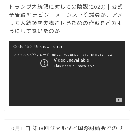
トランプ大統領に対しての陰謀(2020)｜公式
予告編#1デビン・ヌーンズ下院議員が、アメ
リカ大統領を失脚させるための作戦をどのよ
うにして暴いたのか
動
Code 150: Unknown error.
画
ファイルをダウンロード: https://youtu.be/mqTu_Btkr08?_=12
プ
レ
ー
ヤ
ー
10月11日 第18回ヴァルダイ国際討論会でのプ