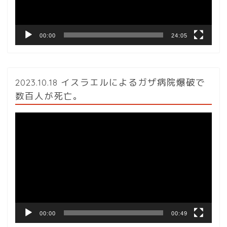
ー
00:00
24:05
2023.10.18 イスラエルによるガザ病院爆破で
数百人が死亡。
動
画
プ
レ
ー
ヤ
ー
00:00
00:49