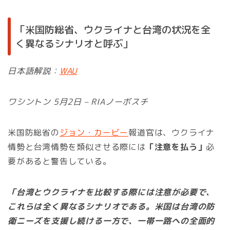
「米国防総省、ウクライナと台湾の状況を全
く異なるシナリオと呼ぶ」
日本語解説：
WAU
ワシントン 5月2日 – RIAノーボスチ
米国防総省の
ジョン・カービー
報道官は、ウクライナ
情勢と台湾情勢を類似させる際には
「注意を払う」
必
要があると警告している。
「台湾とウクライナを比較する際には注意が必要で、
これらは全く異なるシナリオである。米国は台湾の防
衛ニーズを支援し続ける一方で、一帯一路への全面的