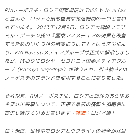
RIAノーボスチ・ロシア国際通信は TASS や Interfax
と並んで、ロシアで最も重要な報道機関の一つと言わ
れています。 2013年12月9日、ロシア大統領ウラジー
ミル・プーチン氏の『国家マスメディアの効果を改善
するためのいくつかの措置について』という法令によ
り、RIA Novostiメディアグループは正式に解散しまし
たが、代わりにロシヤ・セゴドニャ国際メディアグル
ープ（Rossiya Segodnya）が設立され、引き続きRIA
ノーボスチのブランドを使用することになりました。
それ以来、RIAノーボスチは、ロシアと海外のあらゆる
主要な出来事について、正確で最新の情報を視聴者に
提供し続けていると言います（
詳細
：ロシア語」
注：
現在、世界中でロシアとウクライナの紛争が注目