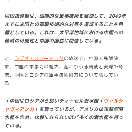
同国指導部は、画期的な軍事技術を駆使して、2049年
までに米国との軍事技術的な対等を達成することを目
標としている。これは、太平洋地域における中国への
脅威の可能性と中国の国益に関連している」
と、
ラジオ・スプートニク
の放送で、中国人民解放
軍、中国の軍事力の増大、起こりうる脅威と実際の脅
威、中国とロシアの軍事技術協力について話してい
る。
「中国はロシアから良いディーゼル潜水艦「
ヴァルシ
ャヴィアンカ
」を買っているが、アメリカは攻撃型潜
水艦を含め、比較にならないほど多くの潜水艦を持っ
ている。