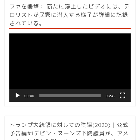
ファを襲撃： 新たに浮上したビデオには、テ
ロリストが民家に潜入する様子が詳細に記録
されている。
動
画
プ
レ
ー
ヤ
ー
00:00
03:42
トランプ大統領に対しての陰謀(2020)｜公式
予告編#1デビン・ヌーンズ下院議員が、アメ