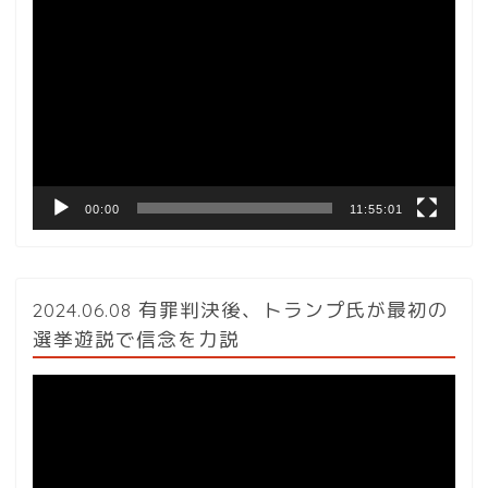
動
画
プ
レ
ー
ヤ
ー
00:00
11:55:01
2024.06.08 有罪判決後、トランプ氏が最初の
選挙遊説で信念を力説
動
画
プ
レ
ー