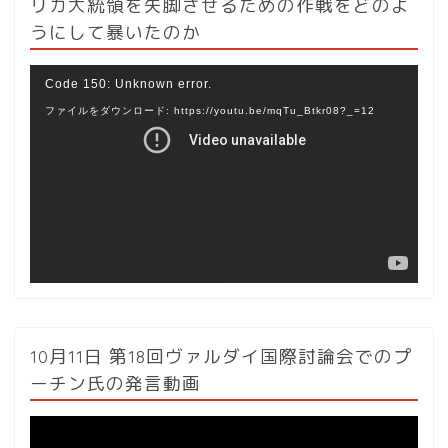
リカ大統領を失脚させるための作戦をどのよ
うにして暴いたのか
動
Code 150: Unknown error.
画
ファイルをダウンロード: https://youtu.be/mqTu_Btkr08?_=12
プ
レ
ー
ヤ
ー
10月11日 第18回ヴァルダイ国際討論会でのプ
ーチン氏の発言動画
動
画