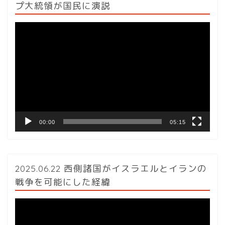
プ大統領が国民に演説
動
画
プ
レ
ー
ヤ
ー
00:00
05:15
2025.06.22 西側諸国がイスラエルとイランの
戦争を可能にした経緯
動
画