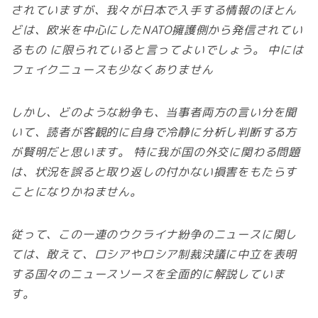
されていますが、我々が日本で入手する情報のほとん
どは、欧米を中心にしたNATO擁護側から発信されてい
るもの に限られていると言ってよいでしょう。 中には
フェイクニュースも少なくありません
しかし、どのような紛争も、当事者両方の言い分を聞
いて、読者が客観的に自身で冷静に分析し判断する方
が賢明だと思います。 特に我が国の外交に関わる問題
は、状況を誤ると取り返しの付かない損害をもたらす
ことになりかねません。
従って、この一連のウクライナ紛争のニュースに関し
ては、敢えて、ロシアやロシア制裁決議に中立を表明
する国々のニュースソースを全面的に解説していま
す。