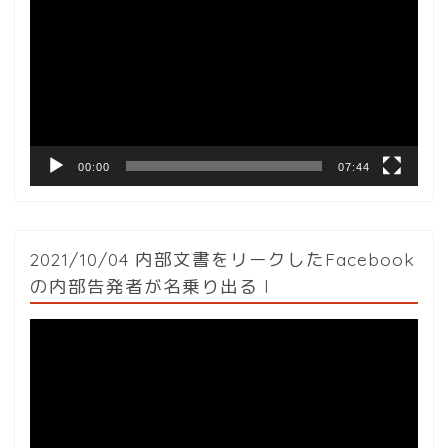
プ
レ
ー
ヤ
ー
00:00
07:44
2021/10/04 内部文書をリークしたFacebook
の内部告発者が名乗り出る l
動
画
プ
レ
ー
ヤ