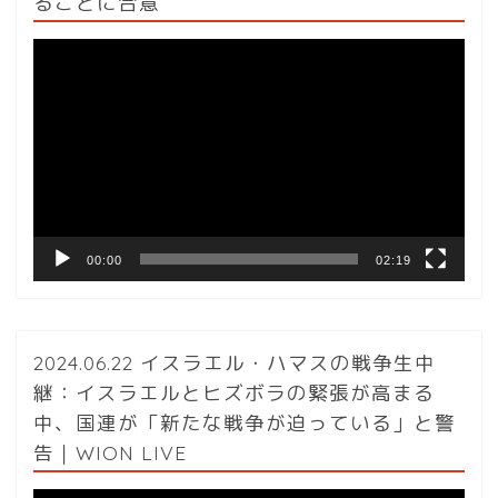
ることに合意
動
画
プ
レ
ー
ヤ
ー
00:00
02:19
2024.06.22 イスラエル・ハマスの戦争生中
継：イスラエルとヒズボラの緊張が高まる
中、国連が「新たな戦争が迫っている」と警
告｜WION LIVE