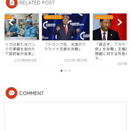
RELATED POST
ra ニュース
Extra ニュース
Extra ニュース
トランプ氏、米国のウ
「習近平、『カラー革
「アメリカは新たな
ライナ支援を非難」
命』を非難」主権国家の
デミックの準備を始
問題に対する外部からの
とロシア国防省が発
干...
2022年7月24日
2023年8
2023年7月5日
COMMENT