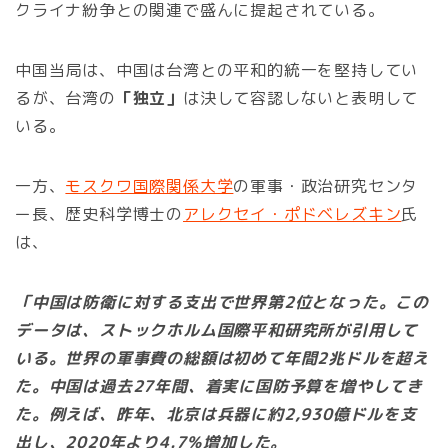
クライナ紛争との関連で盛んに提起されている。
中国当局は、中国は台湾との平和的統一を堅持してい
るが、台湾の
「独立」
は決して容認しないと表明して
いる。
一方、
モスクワ国際関係大学
の軍事・政治研究センタ
ー長、歴史科学博士の
アレクセイ・ポドベレズキン
氏
は、
「中国は防衛に対する支出で世界第2位となった。この
データは、ストックホルム国際平和研究所が引用して
いる。世界の軍事費の総額は初めて年間2兆ドルを超え
た。中国は過去27年間、着実に国防予算を増やしてき
た。例えば、昨年、北京は兵器に約2,930億ドルを支
出し、2020年より4.7％増加した。