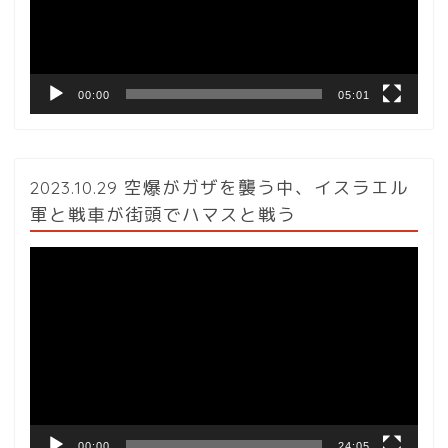
ヤ
ー
00:00
05:01
2023.10.29 空爆がガザを襲う中、イスラエル
軍と戦車が街頭でハマスと戦う
動
画
プ
レ
ー
ヤ
ー
00:00
24:05