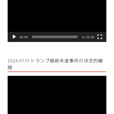
プ
レ
ー
ヤ
ー
00:00
11:55:00
2024.07.15.トランプ暗殺未遂事件の決定的瞬
間
動
画
プ
レ
ー
ヤ
ー