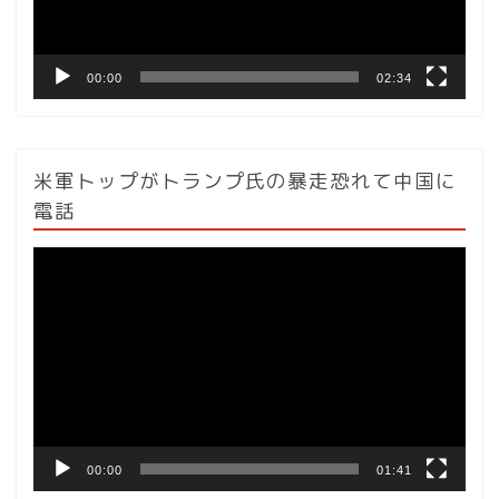
ー
00:00
02:34
米軍トップがトランプ氏の暴走恐れて中国に
電話
動
画
プ
レ
ー
ヤ
ー
00:00
01:41