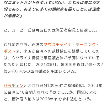
なコミットメントを変えていない。これらは異なる状
況であり、あまりに多くの類似点を描くことには注意
が必要だ」
と、カービー氏は月曜日の定例記者会見で強調した。
これに先立ち、香港の
サウスチャイナ・モーニング・
ポスト
は、米国が台湾への武器輸出を延期しているの
は、ウクライナ情勢で軍産複合体が手薄になっている
ためだと報じた。2021年8月、米国国務省は台湾への7
億5千万ドルの軍事援助を承認している。
パラディン
と呼ばれるM109A6自走榴弾砲は、2023年
に台湾に40台納入される予定でしたが、同紙による
と、榴弾砲の納入は2026年までずれ込むという。