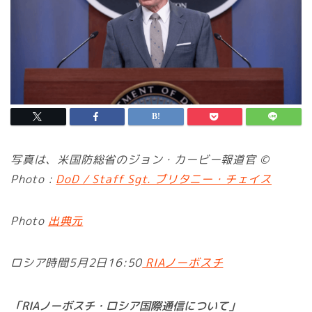
写真は、米国防総省のジョン・カービー報道官 ©
Photo :
DoD / Staff Sgt. ブリタニー・チェイス
Photo
出典元
ロシア時間5月2日16:50
RIAノーボスチ
「RIAノーボスチ・ロシア国際通信について」