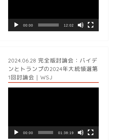
レ
ー
ヤ
ー
00:00
12:02
2024.06.28 完全版討論会：バイデ
ンとトランプの2024年大統領選第
1回討論会｜WSJ
動
画
プ
レ
ー
ヤ
ー
00:00
01:38:19