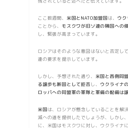
残されていると述べたと伝えています。
ここ数週間、
米国とNATO加盟国
は、
ウク
ことから、
モスクワが旧ソ連の隣国への
し、緊張が高まっています。
ロシアはそのような意図はないと否定し
連の要求を提示しています。
しかし、予想された通り、
米国と西側同
る譲歩も断固として拒否
し、
ウクライナの
ロッパへの同盟軍の軍隊と軍備の配備は
米国
は、ロシアが懸念していることを解
減への道を提供したでしょうが、しかし
に、米国はモスクワに対し、ウクライナ