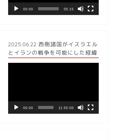
ヤ
ー
00:00
05:15
2025.06.22 西側諸国がイスラエル
とイランの戦争を可能にした経緯
動
画
プ
レ
ー
ヤ
ー
00:00
11:55:00