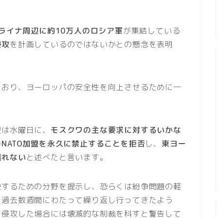
ライナ周辺に約10万人のロシア軍
が集結している
侵攻
を計画しているのではないかとの懸念を表明
ており、ヨーロッパの安全性を向上させるために一
盟
は水曜日に、
モスクワの主な要求に対するいかな
NATO加盟を永久に禁止することを拒否
し、
東ヨー
譲れない
と述べたと言います。
決するための分野を提示し、恐らくは紛争問題の軽
、過去数週間にわたって繰り返し行ってきたよう
に侵攻した場合には壊滅的な制裁を科すと警告して