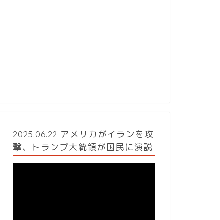
2025.06.22 アメリカがイランを攻
撃、トランプ大統領が国民に演説
動
画
プ
レ
ー