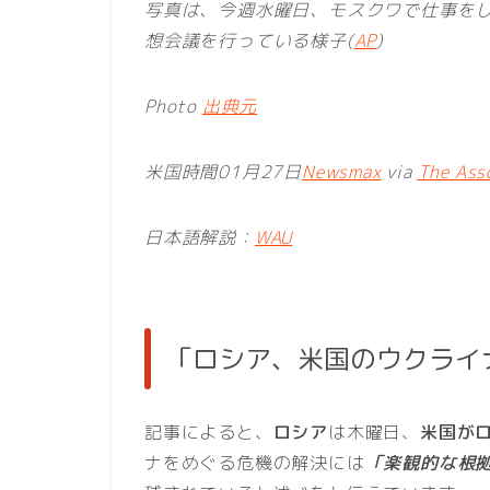
写真は、今週水曜日、モスクワで仕事を
想会議を行っている様子(
AP
)
Photo
出典元
米国時間01月27日
Newsmax
via
The Ass
日本語解説：
WAU
「ロシア、米国のウクライ
記事によると、
ロシア
は木曜日、
米国が
ナをめぐる危機の解決には
「楽観的な根