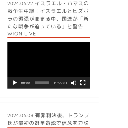
2024.06.22 イスラエル・ハマスの
戦争生中継：イスラエルとヒズボ
ラの緊張が高まる中、国連が「新
たな戦争が迫っている」と警告｜
WION LIVE
動
画
プ
レ
ー
ヤ
ー
00:00
11:55:01
2024.06.08 有罪判決後、トランプ
氏が最初の選挙遊説で信念を力説