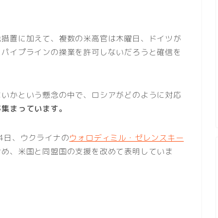
裁措置に加えて、複数の米高官は木曜日、ドイツが
スパイプラインの操業を許可しないだろうと確信を
ないかという懸念の中で、ロシアがどのように対応
が集まっています。
4日、ウクライナの
ウォロディミル・ゼレンスキー
含め、米国と同盟国の支援を改めて表明していま