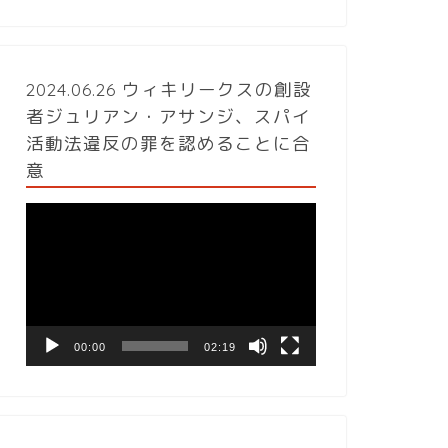
2024.06.26 ウィキリークスの創設
者ジュリアン・アサンジ、スパイ
活動法違反の罪を認めることに合
意
動
画
プ
レ
ー
ヤ
ー
00:00
02:19