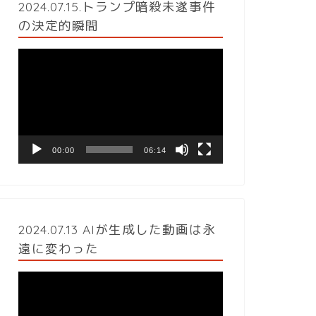
2024.07.15.トランプ暗殺未遂事件
の決定的瞬間
動
画
プ
レ
ー
ヤ
ー
00:00
06:14
2024.07.13 AIが生成した動画は永
遠に変わった
動
画
プ