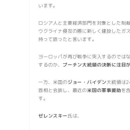
います。
ロシア人と主要経済部門を対象とした制
ウクライナ侵攻の際に新しく建設したガ
持って語ったと言います。
ヨーロッパが再び戦争に突入するのでは
するのか、
プーチン大統領の決断に注目
一方、米国の
ジョー・バイデン
大統領は2
首相と会談し、最近の
米国の軍事援助
を
す。
ゼレンスキー
氏は、