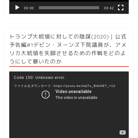
00:00
03:42
トランプ大統領に対しての陰謀(2020)｜公式
予告編#1デビン・ヌーンズ下院議員が、アメ
リカ大統領を失脚させるための作戦をどのよ
うにして暴いたのか
動
Code 150: Unknown error.
画
ファイルをダウンロード: https://youtu.be/mqTu_Btkr08?_=12
プ
レ
ー
ヤ
ー