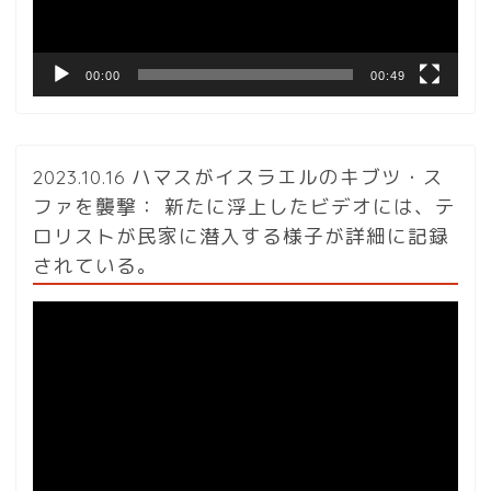
ー
00:00
00:49
2023.10.16 ハマスがイスラエルのキブツ・ス
ファを襲撃： 新たに浮上したビデオには、テ
ロリストが民家に潜入する様子が詳細に記録
されている。
動
画
プ
レ
ー
ヤ
ー