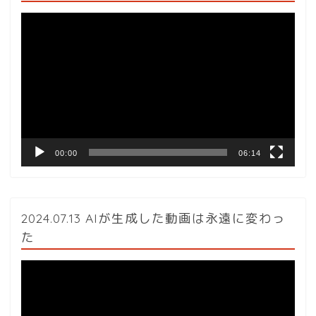
動
画
プ
レ
ー
ヤ
ー
00:00
06:14
2024.07.13 AIが生成した動画は永遠に変わっ
た
動
画
プ
レ