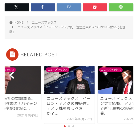
HOME
ニューズマックス
ニューズマックス「イーロン・マスク氏、温室効果ガスのロケット燃料化を計
画」
RELATED POST
ーズマックス
ニューズマックス
ニューズマックス
ューズマックス「イー
ニューズマックス「トラ
YouGov社の世論調
ン・マスクの神秘性。
ンプ大統領、アリゾナ州
経済専門家は「バイ
スラ株を買うべき
で新年最初の集会を開
の支持率が39％に...
...
催...
2021年9
2021年10月29日
2022年1月1日