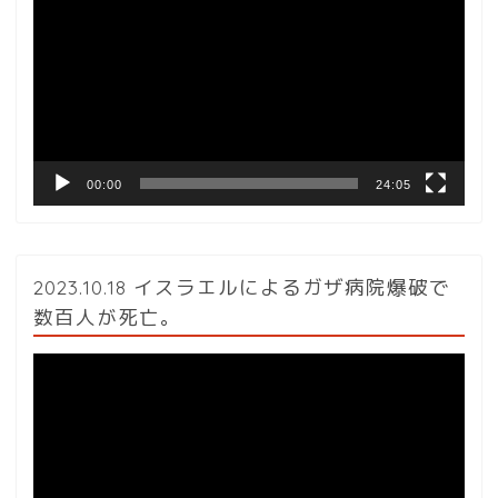
プ
レ
ー
ヤ
ー
00:00
24:05
2023.10.18 イスラエルによるガザ病院爆破で
数百人が死亡。
動
画
プ
レ
ー
ヤ