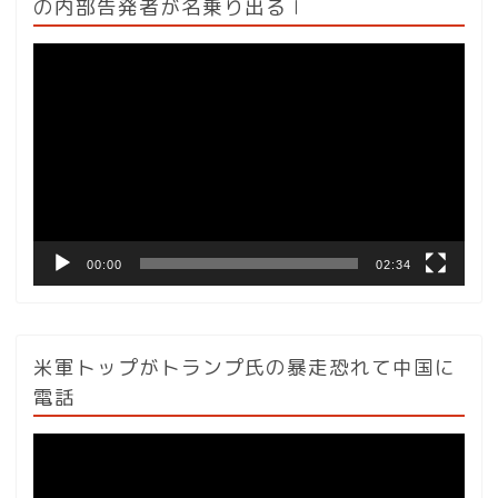
の内部告発者が名乗り出る l
動
画
プ
レ
ー
ヤ
ー
00:00
02:34
米軍トップがトランプ氏の暴走恐れて中国に
電話
動
画
プ