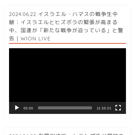
2024.06.22 イスラエル・ハマスの戦争生中
継：イスラエルとヒズボラの緊張が高まる
中、国連が「新たな戦争が迫っている」と警
告｜WION LIVE
動
画
プ
レ
ー
ヤ
ー
00:00
11:55:01