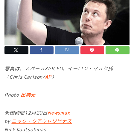
写真は、スペースXのCEO、イーロン・マスク氏
（Chris Carlson/
AP
）
Photo
出典元
米国時間12月20日
Newsmax
by
ニック・クアウトソビナス
Nick Koutsobinas