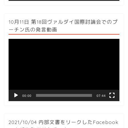
10月11日 第18回ヴァルダイ国際討論会でのプ
ーチン氏の発言動画
動
画
プ
レ
ー
ヤ
ー
00:00
07:44
2021/10/04 内部文書をリークしたFacebook