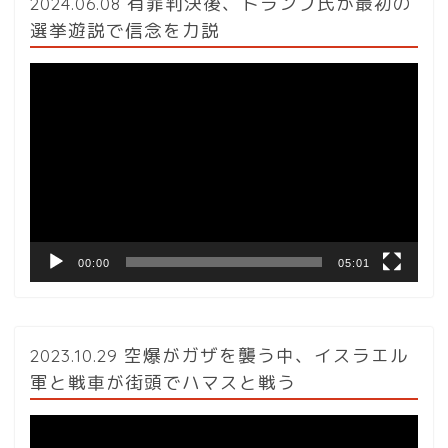
2024.06.08 有罪判決後、トランプ氏が最初の
選挙遊説で信念を力説
動
画
プ
レ
ー
ヤ
ー
00:00
05:01
2023.10.29 空爆がガザを襲う中、イスラエル
軍と戦車が街頭でハマスと戦う
動
画