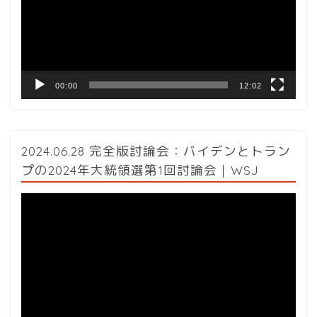
ー
ヤ
ー
00:00
12:02
2024.06.28 完全版討論会：バイデンとトラン
プの2024年大統領選第1回討論会｜WSJ
動
画
プ
レ
ー
ヤ
ー