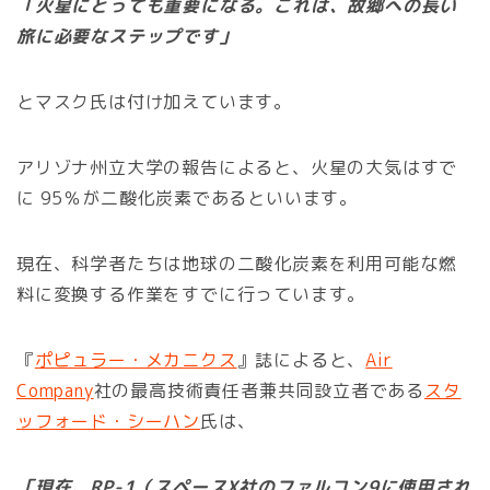
「火星にとっても重要になる。これは、故郷への長い
旅に必要なステップです」
とマスク氏は付け加えています。
アリゾナ州立大学の報告によると、火星の大気はすで
に 95％が二酸化炭素であるといいます。
現在、科学者たちは地球の二酸化炭素を利用可能な燃
料に変換する作業をすでに行っています。
『
ポピュラー・メカニクス
』誌によると、
Air
Company
社の最高技術責任者兼共同設立者である
スタ
ッフォード・シーハン
氏は、
「現在、RP-1（スペースX社のファルコン9に使用され