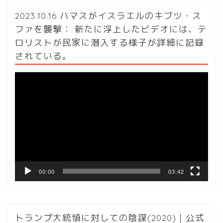
2023.10.16 ハマスがイスラエルのキブツ・ス
ファを襲撃： 新たに浮上したビデオには、テ
ロリストが民家に潜入する様子が詳細に記録
されている。
動
画
プ
レ
ー
ヤ
ー
00:00
03:42
トランプ大統領に対しての陰謀(2020)｜公式