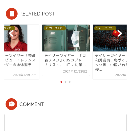
RELATED POST
リーワイヤー
デイリーワイヤー
デイリーワイヤー
イリーワイヤー「『自
デイリーワイヤー「米共
デイリーワイヤー「
リスク』CBSのジャー
和党議員、冬季オリンピ
インタビュー：トラ
リスト、コロナ対策...
ック後、中国が台湾に
ジェンダーの水泳選
侵...
が...
2021年12月28日
2022年1月23日
2021年12
COMMENT