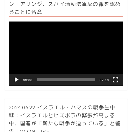
ン・アサンジ、スパイ活動法違反の罪を認め
ることに合意
動
画
プ
レ
ー
ヤ
ー
00:00
02:19
2024.06.22 イスラエル・ハマスの戦争生中
継：イスラエルとヒズボラの緊張が高まる
中、国連が「新たな戦争が迫っている」と警
告｜WION LIVE