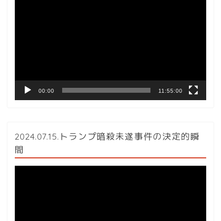
画
プ
レ
ー
ヤ
ー
00:00
11:55:00
2024.07.15.トランプ暗殺未遂事件の決定的瞬
間
動
画
プ
レ
ー