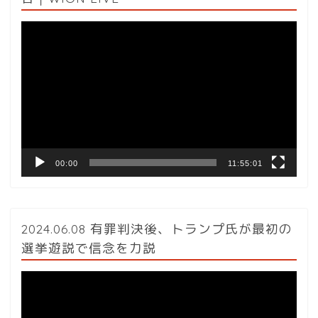
動
画
プ
レ
ー
ヤ
ー
00:00
11:55:01
2024.06.08 有罪判決後、トランプ氏が最初の
選挙遊説で信念を力説
動
画
プ