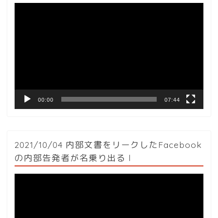
動
画
プ
レ
ー
ヤ
ー
00:00
07:44
2021/10/04 内部文書をリークしたFacebook
の内部告発者が名乗り出る l
動
画
プ
レ