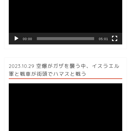
レ
ー
ヤ
ー
00:00
05:01
2023.10.29 空爆がガザを襲う中、イスラエル
軍と戦車が街頭でハマスと戦う
動
画
プ
レ
ー
ヤ
ー