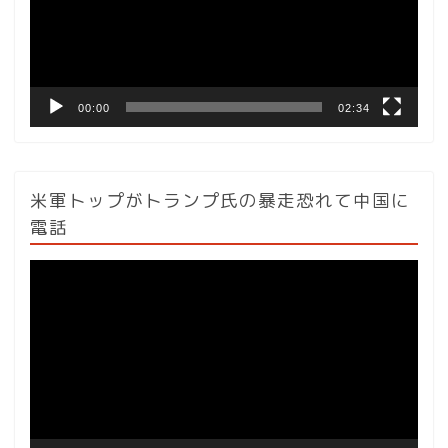
ー
ヤ
ー
00:00
02:34
米軍トップがトランプ氏の暴走恐れて中国に
電話
動
画
プ
レ
ー
ヤ
ー