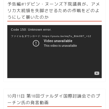
予告編#1デビン・ヌーンズ下院議員が、アメ
リカ大統領を失脚させるための作戦をどのよ
うにして暴いたのか
動
Code 150: Unknown error.
画
ファイルをダウンロード: https://youtu.be/mqTu_Btkr08?_=12
プ
レ
ー
ヤ
ー
10月11日 第18回ヴァルダイ国際討論会でのプ
ーチン氏の発言動画