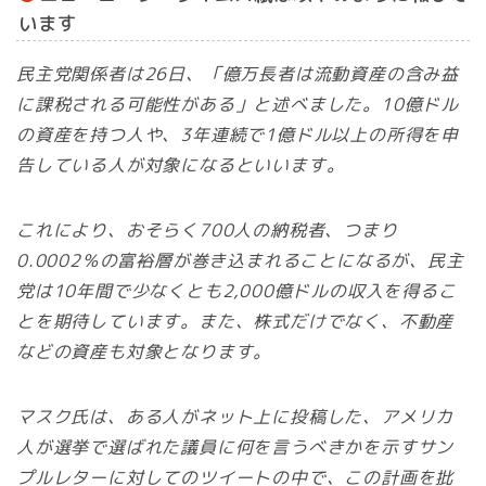
います
民主党関係者は26日、「億万長者は流動資産の含み益
に課税される可能性がある」と述べました。10億ドル
の資産を持つ人や、3年連続で1億ドル以上の所得を申
告している人が対象になるといいます。
これにより、おそらく700人の納税者、つまり
0.0002％の富裕層が巻き込まれることになるが、民主
党は10年間で少なくとも2,000億ドルの収入を得るこ
とを期待しています。また、株式だけでなく、不動産
などの資産も対象となります。
マスク氏は、ある人がネット上に投稿した、アメリカ
人が選挙で選ばれた議員に何を言うべきかを示すサン
プルレターに対してのツイートの中で、この計画を批