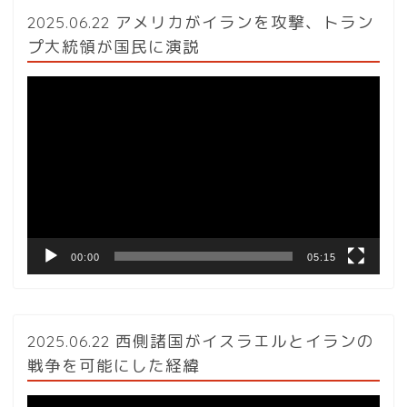
2025.06.22 アメリカがイランを攻撃、トラン
プ大統領が国民に演説
動
画
プ
レ
ー
ヤ
ー
00:00
05:15
2025.06.22 西側諸国がイスラエルとイランの
戦争を可能にした経緯
動