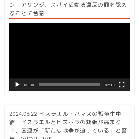
ン・アサンジ、スパイ活動法違反の罪を認め
ることに合意
動
画
プ
レ
ー
ヤ
ー
00:00
02:19
2024.06.22 イスラエル・ハマスの戦争生中
継：イスラエルとヒズボラの緊張が高まる
中、国連が「新たな戦争が迫っている」と警
告｜WION LIVE