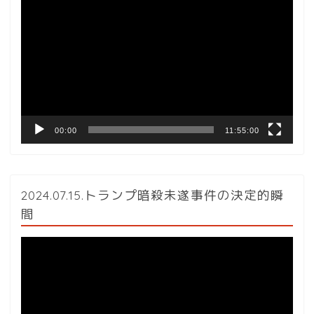
画
プ
レ
ー
ヤ
ー
00:00
11:55:00
2024.07.15.トランプ暗殺未遂事件の決定的瞬
間
動
画
プ
レ
ー