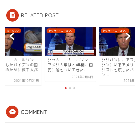
RELATED POST
カー・カールソン
タッカー・カールソン
タッカー・カールソン
ッカー・カールソン：
タリバンに、アフガニス
タッカー・カールソ
メリカ軍は20年間、国
タンにいるアメリカ人の
「失敗したバイデン
嘘をついてきた...
リストを渡したバイデ
境政策のために数千
ン...
死...
2021年9月4日
2021年8月27日
2021年10
COMMENT