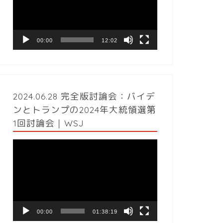
レ
ー
ヤ
ー
00:00
12:02
2024.06.28 完全版討論会：バイデ
ンとトランプの2024年大統領選第
1回討論会｜WSJ
動
画
プ
レ
ー
ヤ
ー
00:00
01:38:19