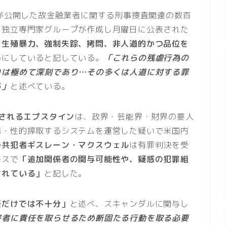
が公開した故金融業者に関する刑事捜査関連の数百
。独立専門家グループが作成し月曜日に公表された
、生殖暴力、強制失踪、拷問、非人道的かつ品位を
かにしていると記している。
「これらの残虐行為の
りは極めて深刻であり…その多くは人道に対する罪
る」
と述べている。
とされるエプスタイン
は、政界・芸能界・財界の要人
誘・性的搾取するシステムを運営した疑いで米国内
の
共犯者ギスレーン・マクスウェル
は有罪判決を受
ースで
「追加関係者の関与可能性や、疑惑の犯罪組
されている」
と記した。
任だけでは不十分」
と述べ、スキャンダルに関与し
害者に責任を取らせるため断固たる行動を取る必要