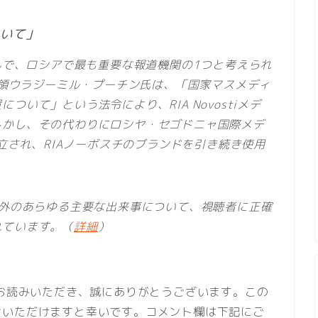
ついて」
xと並んで、ロシアで最も重要な報道機関の1つと考えられ
大統領ウラジーミル・プーチン氏は、「国家マスメディ
いて」という法令により、RIA Novostiメデ
しかし、その代わりにロシヤ・セゴドニャ国際メデ
a）が設立され、RIAノーボスチのブランドを引き続き使用
海外のあらゆる主要な出来事について、視聴者に正確
れています。（
詳細
）
お読みいただき、誠にありがとうございます。この
せいただけますと幸いです。コメント欄は下記にご