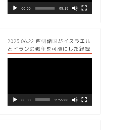
ヤ
ー
00:00
05:15
2025.06.22 西側諸国がイスラエル
とイランの戦争を可能にした経緯
動
画
プ
レ
ー
ヤ
ー
00:00
11:55:00