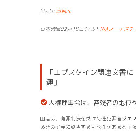
Photo
出典元
日本時間02月18日17:51
RIAノーボスチ
「エプスタイン関連文書に
連」
人権理事会は、容疑者の地位
国連は、有罪判決を受けた性犯罪者
ジェ
る罪の定義に該当する可能性があると主