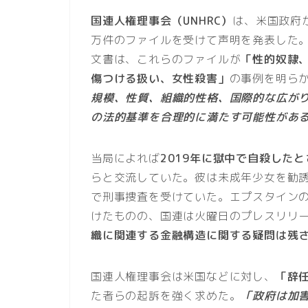
国連人権理事会（UNHRC）
は、米国政府
万件のファイルを受けて声明を発表した
文書は、これらのファイルが
「性的奴隷
傷つける扱い、女性殺害」
の事例を明ら
規模、性質、組織的性格、国際的な広が
の法的基準を合理的に満たす可能性があ
当局によれば
2019年に獄中で自殺した
らと交流していた。彼は未成年少女を勧
で刑事捜査を受けていた。エプスタイン
けたものの、国連は火曜日のプレスリリ
織に関連する金融構造に関する疑問は残
国連人権理事会は米国などに対し、
「辞
た者らの起訴を強く求めた。
「政府は加