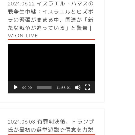
2024.06.22 イスラエル・ハマスの
戦争生中継：イスラエルとヒズボ
ラの緊張が高まる中、国連が「新
たな戦争が迫っている」と警告｜
WION LIVE
動
画
プ
レ
ー
ヤ
ー
00:00
11:55:01
2024.06.08 有罪判決後、トランプ
氏が最初の選挙遊説で信念を力説