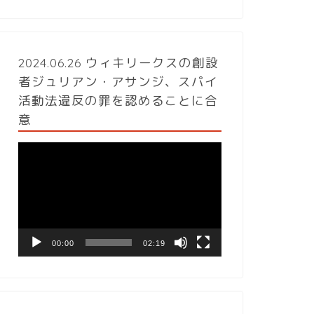
2024.06.26 ウィキリークスの創設
者ジュリアン・アサンジ、スパイ
活動法違反の罪を認めることに合
意
動
画
プ
レ
ー
ヤ
ー
00:00
02:19