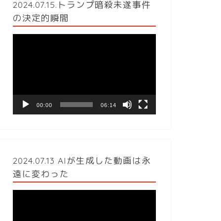
2024.07.15.トランプ暗殺未遂事件
の決定的瞬間
動
画
プ
レ
ー
ヤ
ー
00:00
06:14
2024.07.13 AIが生成した動画は永
遠に変わった
動
画
プ