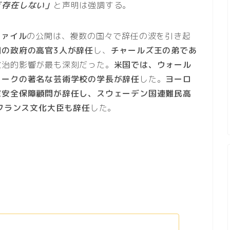
ど存在しない」
と声明は強調する。
ファイル
の公開は、複数の国々で辞任の波を引き起
の政府の高官3人が辞任
し、
チャールズ王の弟であ
政治的影響が最も深刻だった。
米国では、ウォール
ヨークの著名な芸術学校の学長が辞任
した。
ヨーロ
家安全保障顧問が辞任し、スウェーデン国連難民高
元フランス文化大臣も辞任
した。