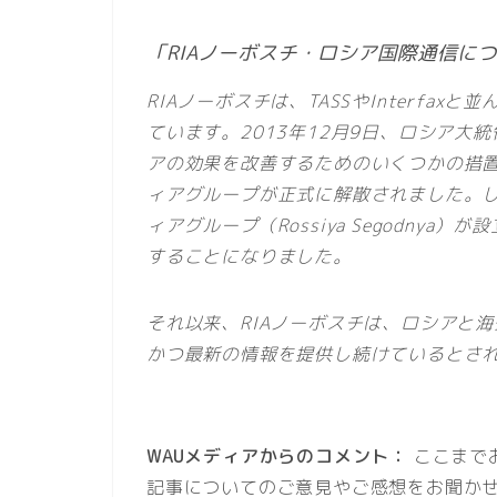
「RIAノーボスチ・ロシア国際通信に
RIAノーボスチは、TASSやInterfa
ています。2013年12月9日、ロシア
アの効果を改善するためのいくつかの措置につ
ィアグループが正式に解散されました。
ィアグループ（Rossiya Segodny
することになりました。
それ以来、RIAノーボスチは、ロシアと
かつ最新の情報を提供し続けているとさ
WAUメディアからのコメント：
ここまで
記事についてのご意見やご感想をお聞か