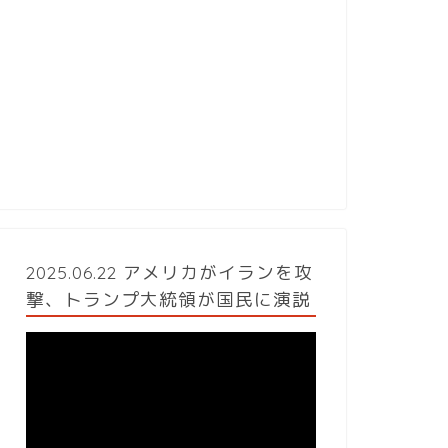
2025.06.22 アメリカがイランを攻
撃、トランプ大統領が国民に演説
動
画
プ
レ
ー