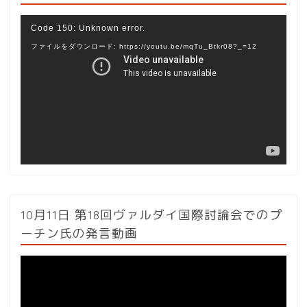
動
Code 150: Unknown error.
画
ファイルをダウンロード: https://youtu.be/mqTu_Btkr08?_=12
プ
レ
ー
ヤ
ー
10月11日 第18回ヴァルダイ国際討論会でのプ
ーチン氏の発言動画
動
画
プ