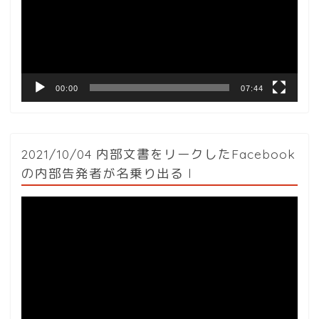
レ
ー
ヤ
ー
00:00
07:44
2021/10/04 内部文書をリークしたFacebook
の内部告発者が名乗り出る l
動
画
プ
レ
ー
ヤ
ー