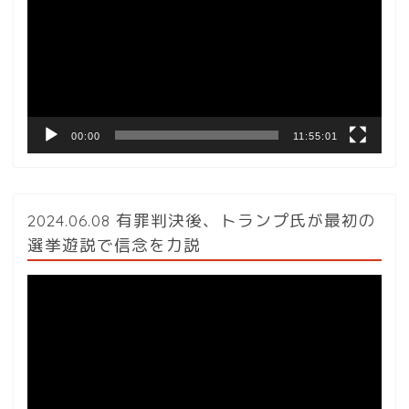
プ
レ
ー
ヤ
ー
00:00
11:55:01
2024.06.08 有罪判決後、トランプ氏が最初の
選挙遊説で信念を力説
動
画
プ
レ
ー
ヤ
ー