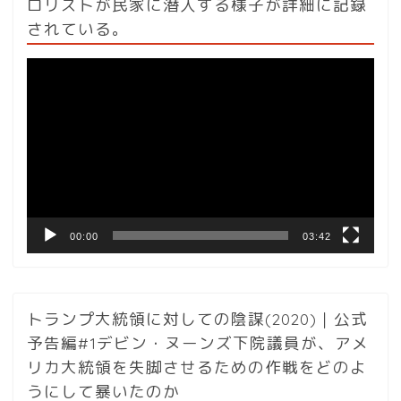
ロリストが民家に潜入する様子が詳細に記録
されている。
動
画
プ
レ
ー
ヤ
ー
00:00
03:42
トランプ大統領に対しての陰謀(2020)｜公式
予告編#1デビン・ヌーンズ下院議員が、アメ
リカ大統領を失脚させるための作戦をどのよ
うにして暴いたのか