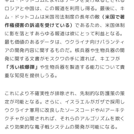
キム・ドットコムによればデータを受け取るとされる
ロシアと中国は、この報道を利用し得る。最後に、キ
ム・ドットコムは米国司法制度の長年の敵
（米国で著
作権侵害の訴追を受けている）
であるため、米国体制
に影を落とすあらゆる報道は彼にとって利益となる。
最も価値のあるデータは、ウクライナ向けパランティ
アの開発内容に関するものだ。核兵器や生物兵器の開
発に関する文書がモスクワの手に渡れば、キエフが
「汚い核爆弾」
や生物兵器を製造する能力について貴
重な知見を提供しうる。
これにより不確実性が排除され、先制的な防護策の策
定が可能となる。さらに、イスラエルがガザで採用し
ウクライナ軍用に改良したソースコードやAIアーキテ
クチャが公開されれば、それらのアルゴリズムを欺く
より効果的な電子戦システムの開発が可能になる。