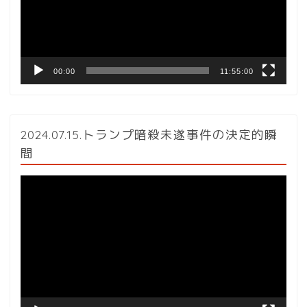
ー
ヤ
ー
00:00
11:55:00
2024.07.15.トランプ暗殺未遂事件の決定的瞬
間
動
画
プ
レ
ー
ヤ
ー