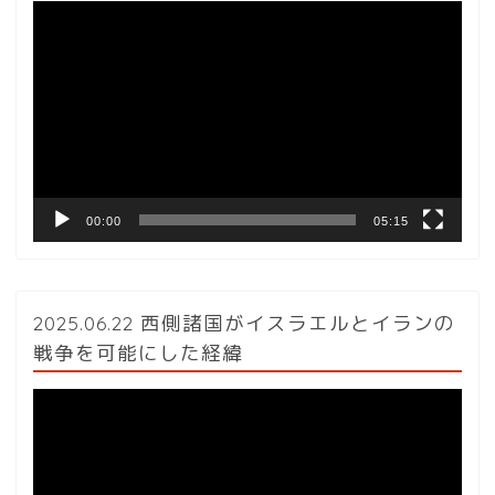
動
画
プ
レ
ー
ヤ
ー
00:00
05:15
2025.06.22 西側諸国がイスラエルとイランの
戦争を可能にした経緯
動
画
プ
レ