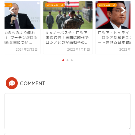
ra ニュース
Extra ニュース
Extra ニュース
NATOのものより優れ
RIAノーボスチ・ロシア
ロシア・トゥデイ（R
いる」 プーチンがロシ
国際通信「米国は欧州で
「ロシア制裁をエス
最新兵器につい...
ロシアとの全面戦争の...
ートさせる日本政府..
2024年2月2日
2022年7月11日
2022年5
COMMENT