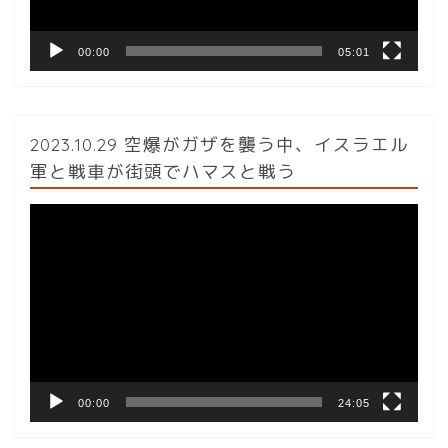
00:00
05:01
2023.10.29 空爆がガザを襲う中、イスラエル
軍と戦車が街頭でハマスと戦う
動
画
プ
レ
ー
ヤ
ー
00:00
24:05