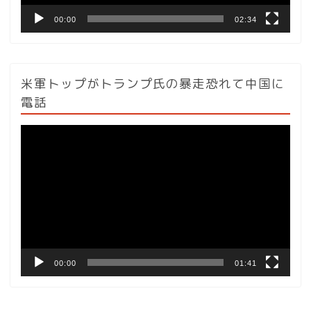
00:00
02:34
米軍トップがトランプ氏の暴走恐れて中国に
電話
動
画
プ
レ
ー
ヤ
ー
00:00
01:41