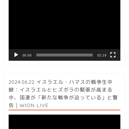
動
画
プ
レ
ー
ヤ
ー
00:00
02:19
2024.06.22 イスラエル・ハマスの戦争生中
継：イスラエルとヒズボラの緊張が高まる
中、国連が「新たな戦争が迫っている」と警
告｜WION LIVE
動
画