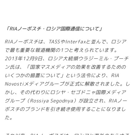
「RIAノーボスチ・ロシア国際通信について」
RIAノーボスチは、TASSやInterfaxと並んで、ロシア
で最も重要な報道機関の1つと考えられています。
2013年12月9日、ロシア大統領ウラジーミル・プーチ
ン氏は、「国家マスメディアの効果を改善するための
いくつかの措置について」という法令により、RIA
Novostiメディアグループが正式に解散されました。し
かし、その代わりにロシヤ・セゴドニャ国際メディア
グループ（Rossiya Segodnya）が設立され、RIAノー
ボスチのブランドを引き続き使用することになりまし
た。