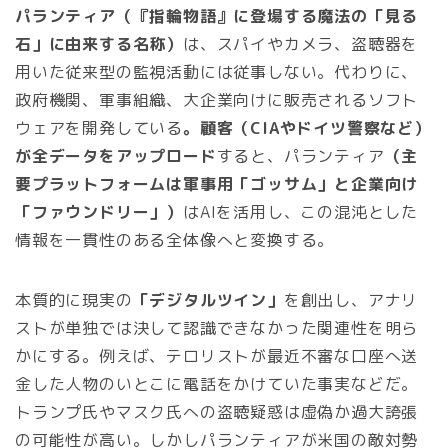
パランティア（『指輪物語』に登場する魔法の「見る
石」に由来する名称）
は、スパイやカメラ、盗聴器を
用いた従来型の監視活動には従事しない。代わりに、
政府機関、軍事組織、大企業向けに販売されるソフト
ウェアを開発している
。顧客（CIAやドイツ警察など）
が全データをアップロード
すると、パランティア
（主
要プラットフォームは軍事用「ゴッサム」と企業向け
「ファウンドリー」）
はAIを活用し、この混沌とした
情報を一貫性のある全体像へと変換する。
本質的に現実の
「デジタルツイン」
を創出し、アナリ
ストが単独では決して認識できなかった関連性を明ら
かにする。例えば、テロリストが最近不審な口座へ送
金した人物のいとこに電話をかけていた事実などだ。
トランプ氏やマスク氏への盗聴疑惑は虚偽か過大誇張
の可能性が高い。しかしパランティアが米国の敵対勢