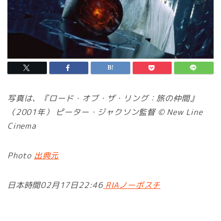
写真は、『ロード・オブ・ザ・リング：旅の仲間』
（2001年） ピーター・ジャクソン監督 © New Line
Cinema
Photo
出典元
日本時間02月17日22:46
RIAノーボスチ