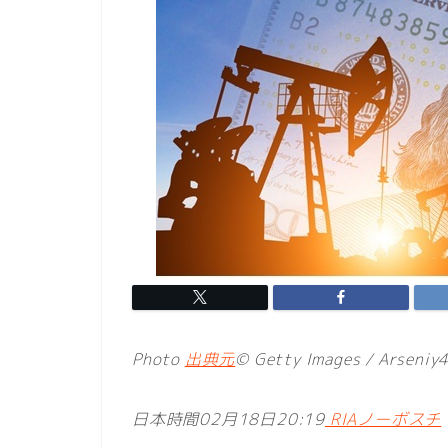
Photo
出典元
© Getty Images / Arseniy
日本時間02月18日20:19
RIAノーボスチ