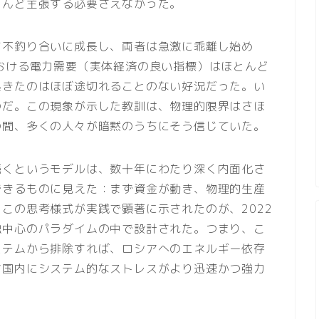
とんど主張する必要さえなかった。
て不釣り合いに成長し、両者は急激に乖離し始め
おける電力需要（実体経済の良い指標）はほとんど
起きたのはほぼ途切れることのない好況だった。い
のだ。この現象が示した教訓は、物理的限界はさほ
の間、多くの人々が暗黙のうちにそう信じていた。
続くというモデルは、数十年にわたり深く内面化さ
できるものに見えた：まず資金が動き、物理的生産
この思考様式が実践で顕著に示されたのが、2022
融中心のパラダイムの中で設計された。つまり、こ
ステムから排除すれば、ロシアへのエネルギー依存
ア国内にシステム的なストレスがより迅速かつ強力