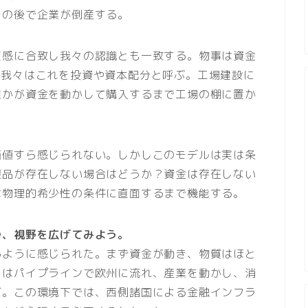
その後で企業が倒産する。
直感に合致し我々の認識とも一致する。物事は資金
—我々はこれを投資や資本配分と呼ぶ。工場建設に
誰かが資金を動かして購入するまで工場の棚に置か
価値すら感じられない。しかしこのモデルは実は条
製品が存在しない場合はどうか？資金は存在しない
は物理的希少性の条件に直面するまで機能する。
つ、視野を広げてみよう。
るように感じられた。まず資金が動き、物質はほと
スはパイプラインで欧州に流れ、産業を動かし、消
だ。この環境下では、西側諸国による金融インフラ