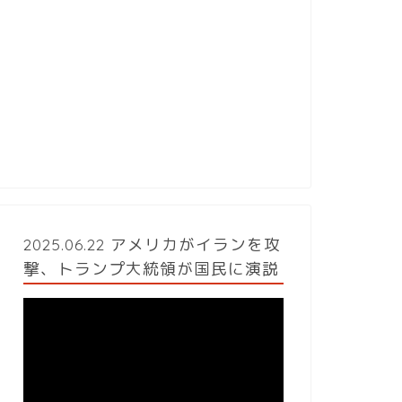
2025.06.22 アメリカがイランを攻
撃、トランプ大統領が国民に演説
動
画
プ
レ
ー