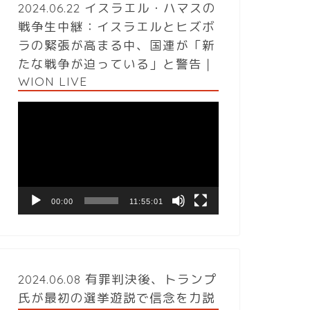
2024.06.22 イスラエル・ハマスの
戦争生中継：イスラエルとヒズボ
ラの緊張が高まる中、国連が「新
たな戦争が迫っている」と警告｜
WION LIVE
動
画
プ
レ
ー
ヤ
ー
00:00
11:55:01
2024.06.08 有罪判決後、トランプ
氏が最初の選挙遊説で信念を力説