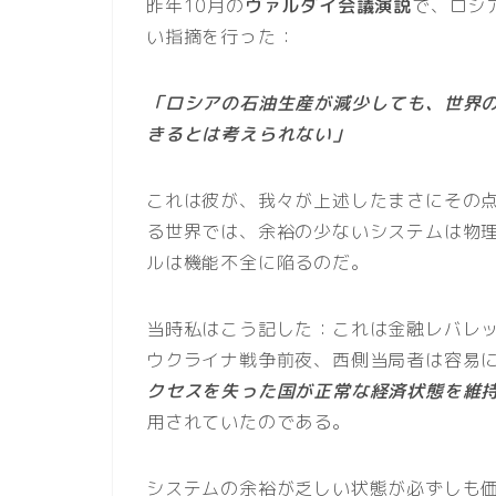
昨年10月の
ヴァルダイ会議演説
で、ロシ
い指摘を行った：
「ロシアの石油生産が減少しても、世界
きるとは考えられない」
これは彼が、我々が上述したまさにその
る世界では、余裕の少ないシステムは物
ルは機能不全に陥るのだ。
当時私はこう記した：これは金融レバレ
ウクライナ戦争前夜、西側当局者は容易
クセスを失った国が正常な経済状態を維
用されていたのである。
システムの余裕が乏しい状態が必ずしも