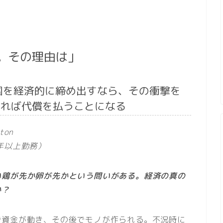
。その理由は」
国を経済的に締め出すなら、その衝撃を
ければ代償を払うことになる
ton
年以上勤務）
い鶏が先か卵が先かという問いがある。経済の真の
か？
ず資金が動き、その後でモノが作られる。不況時に