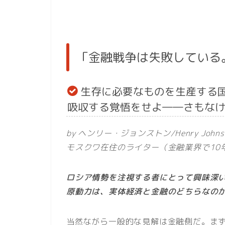
「金融戦争は失敗している
生存に必要なものを生産する
吸収する覚悟をせよ――さもな
by ヘンリー・ジョンストン/Henry Johns
モスクワ在住のライター（金融業界で10
ロシア情勢を注視する者にとって興味深
原動力は、実体経済と金融のどちらなの
当然ながら一般的な見解は金融側だ。ま