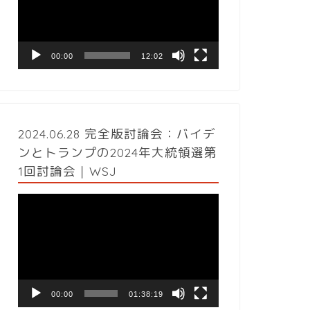
レ
ー
ヤ
ー
00:00
12:02
2024.06.28 完全版討論会：バイデ
ンとトランプの2024年大統領選第
1回討論会｜WSJ
動
画
プ
レ
ー
ヤ
ー
00:00
01:38:19