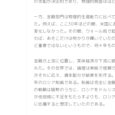
の支配が決定的であり、物理的側面はほ
一方、金融部門は物理的生産能力に比べ
た。例えば、ここ30年ほどの間、米国に
変化しなかった。その間、ウォール街で
わば、あそこだけは明かりが輝いていた
ど重要ではないというもので、何十年も
金融が上流に位置し、実体経済が下流に
れた。その世界では、論理は単純で信頼
がそれに応え、資本配分が結果を形作る。
年のロシア制裁である。制裁は完全に金
の戦略は暗黙のうちに、ロシアをドルシ
が他地域に不足をもたらすよりも、ロシ
に伝播すると想定していたのである。