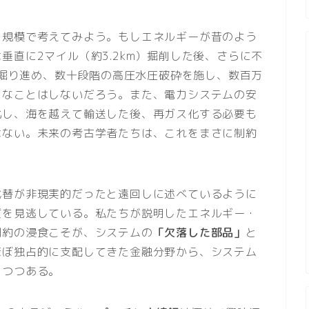
明規模で考えてみよう。もしエネルギーが昔のよう
垂直に2マイル（約3.2km）掘削した後、さらに不
m）掘り進め、数十段階の高圧水圧破砕を施し、数百万
うなことはしないだろう。また、電力システムの安
化し、海を越えて輸送した後、再ガス化する必要も
はない。未来の考古学者たちは、これをまさに制約
代替が非現実的だったと遠回しに述べているように
質を見逃している。私たちが説明したエネルギー・
制約の浸食こそが、システムの
「欠落した部品」
と
ほぼ独占的に支配してきた金融分野から、システム
しつつある。