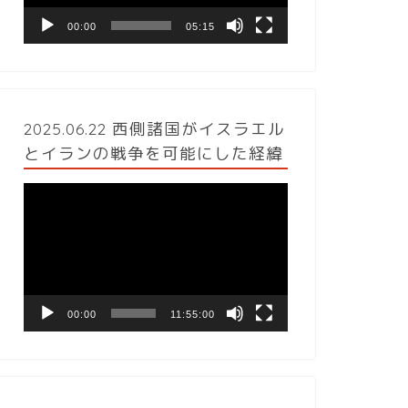
ヤ
ー
00:00
05:15
2025.06.22 西側諸国がイスラエル
とイランの戦争を可能にした経緯
動
画
プ
レ
ー
ヤ
ー
00:00
11:55:00