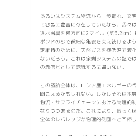
あるいはシステム物流から一歩離れ、文
に容易に豊富に存在していたなら、我々は
透水岩層を横方向に2マイル（約3.2k
ポンドの砂で微細な亀裂を支え続けるよ
定維持のために、天然ガスを極低温で液
ないだろう。これは余剰システムの証で
の赤信号として認識するに違いない。
この議論全体は、ロシア産エネルギーの
聞こえるかもしれない。しかしそれは本
物流・サプライチェーンにおける物理的
なりつつあるのだ。これにより、長らく
全体のレバレッジが物理的側面へと回帰