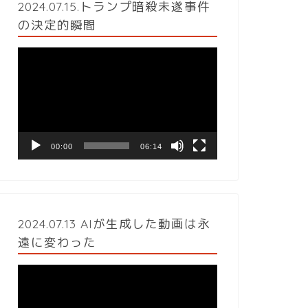
2024.07.15.トランプ暗殺未遂事件
の決定的瞬間
動
画
プ
レ
ー
ヤ
ー
00:00
06:14
2024.07.13 AIが生成した動画は永
遠に変わった
動
画
プ