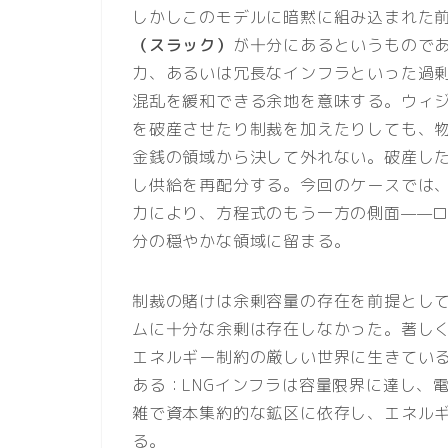
しかしこのモデルに暗黙に組み込まれた
（スラック）
が十分にあるというもので
力、あるいは冗長なインフラといった過
混乱を緩和できる余地を意味する。ウィ
を破産させたり制裁を加えたりしても、
金銭の領域から決して外れない。破産し
し供給を再配分する。今回のケースでは
力により、方程式のもう一方の側面——
分の穏やかな領域に留まる。
制裁の賭けは余剰容量の存在を前提とし
ムに十分な余剰は存在しなかった。著し
エネルギー制約の厳しい世界に生きてい
ある：LNGインフラは容量限界に達し、
雑で資本集約的な鉱区に依存し、エネル
る。