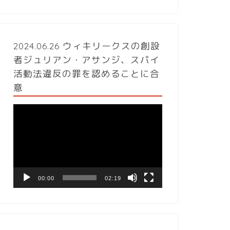
2024.06.26 ウィキリークスの創設
者ジュリアン・アサンジ、スパイ
活動法違反の罪を認めることに合
意
動
画
プ
レ
ー
ヤ
ー
00:00
02:19