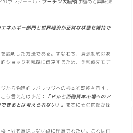
アのウラジーミル・
プーチン大統領
は極めて興味深
のエネルギー部門と世界経済が正常な状態を維持で
点を説明した方法である。すなわち、資源制約のあ
理的ショックを残酷に伝達するため、金融優先モデ
ッジから物理的レバレッジへの根本的転換を示す。
にこう言えたはずだ：
「ドルと西側資本市場へのア
持できるとは考えられない」。
まさにその前提が採
価格上昇を意味しない点に留意されたい。これは価