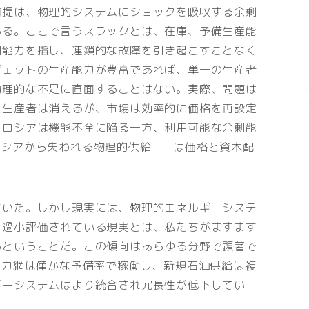
前提は、物理的システムにショックを吸収する余剰
ある。ここで言うスラックとは、在庫、予備生産能
剰能力を指し、連鎖的な故障を引き起こすことなく
ジェットの生産能力が豊富であれば、単一の生産者
物理的な不足に直面することはない。実際、問題は
た生産者は消えるが、市場は効率的に価格を再設定
、ロシアは機能不全に陥る一方、利用可能な余剰能
ロシアから失われる物理的供給——は価格と資本配
ていた。しかし現実には、物理的エネルギーシステ
く過小評価されている現実とは、私たちがますます
るということだ。この傾向はあらゆる分野で顕著で
電力網は僅かな予備率で稼働し、新規石油供給は複
ギーシステムはより統合され冗長性が低下してい