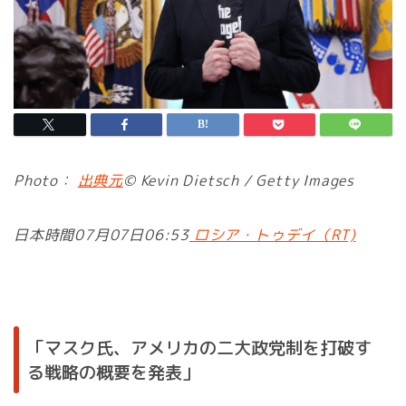
Photo：
出典元
© Kevin Dietsch / Getty Images
日本時間07月07日06:53
ロシア・トゥデイ（RT)
「マスク氏、アメリカの二大政党制を打破す
る戦略の概要を発表」