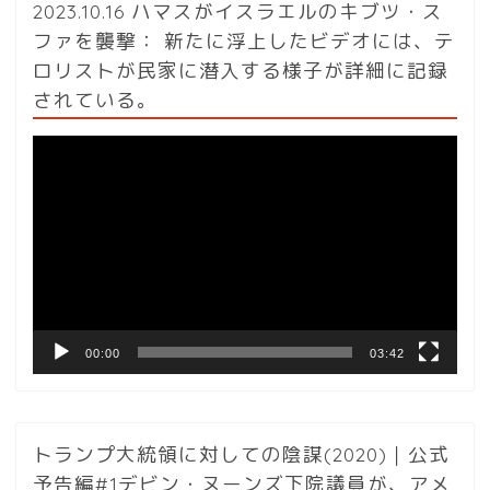
2023.10.16 ハマスがイスラエルのキブツ・ス
ファを襲撃： 新たに浮上したビデオには、テ
ロリストが民家に潜入する様子が詳細に記録
されている。
動
画
プ
レ
ー
ヤ
ー
00:00
03:42
トランプ大統領に対しての陰謀(2020)｜公式
予告編#1デビン・ヌーンズ下院議員が、アメ