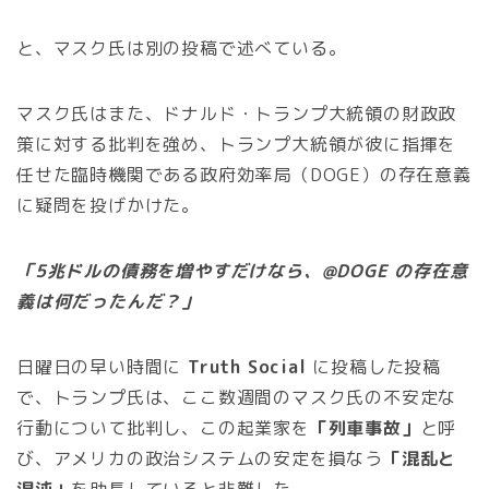
と、マスク氏は別の投稿で述べている。
マスク氏はまた、ドナルド・トランプ大統領の財政政
策に対する批判を強め、トランプ大統領が彼に指揮を
任せた臨時機関である政府効率局（DOGE）の存在意義
に疑問を投げかけた。
「5兆ドルの債務を増やすだけなら、@DOGE の存在意
義は何だったんだ？」
日曜日の早い時間に
Truth Social
に投稿した投稿
で、トランプ氏は、ここ数週間のマスク氏の不安定な
行動について批判し、この起業家を
「列車事故」
と呼
び、アメリカの政治システムの安定を損なう
「混乱と
混沌」
を助長していると非難した。