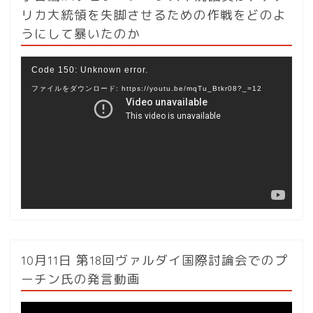
リカ大統領を失脚させるための作戦をどのよ
うにして暴いたのか
動
Code 150: Unknown error.
画
ファイルをダウンロード: https://youtu.be/mqTu_Btkr08?_=12
プ
レ
ー
ヤ
ー
10月11日 第18回ヴァルダイ国際討論会でのプ
ーチン氏の発言動画
動