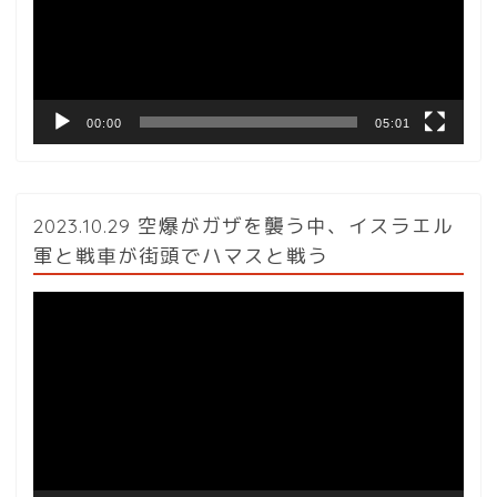
ー
ヤ
ー
00:00
05:01
2023.10.29 空爆がガザを襲う中、イスラエル
軍と戦車が街頭でハマスと戦う
動
画
プ
レ
ー
ヤ
ー