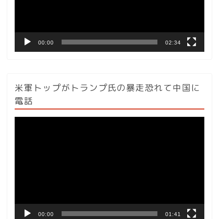
ヤ
ー
00:00
02:34
米軍トップがトランプ氏の暴走恐れて中国に
電話
動
画
プ
レ
ー
ヤ
ー
00:00
01:41