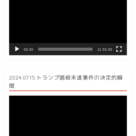
プ
レ
ー
ヤ
ー
00:00
11:55:00
2024.07.15.トランプ暗殺未遂事件の決定的瞬
間
動
画
プ
レ
ー
ヤ