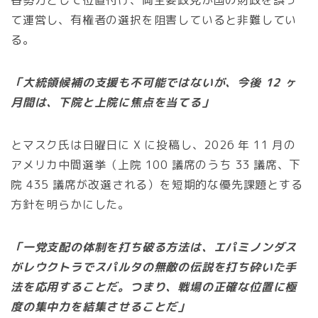
て運営し、有権者の選択を阻害していると非難してい
る。
「大統領候補の支援も不可能ではないが、今後 12 ヶ
月間は、下院と上院に焦点を当てる」
とマスク氏は日曜日に X に投稿し、2026 年 11 月の
アメリカ中間選挙（上院 100 議席のうち 33 議席、下
院 435 議席が改選される）を短期的な優先課題とする
方針を明らかにした。
「一党支配の体制を打ち破る方法は、エパミノンダス
がレウクトラでスパルタの無敵の伝説を打ち砕いた手
法を応用することだ。つまり、戦場の正確な位置に極
度の集中力を結集させることだ」