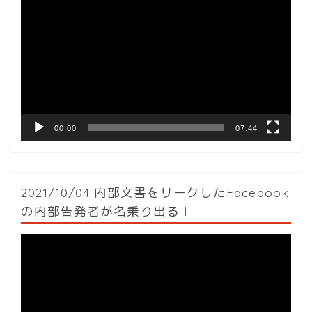
画
プ
レ
ー
ヤ
ー
00:00
07:44
2021/10/04 内部文書をリークしたFacebook
の内部告発者が名乗り出る l
動
画
プ
レ
ー