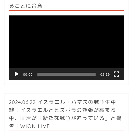
ることに合意
動
画
プ
レ
ー
ヤ
ー
00:00
02:19
2024.06.22 イスラエル・ハマスの戦争生中
継：イスラエルとヒズボラの緊張が高まる
中、国連が「新たな戦争が迫っている」と警
告｜WION LIVE