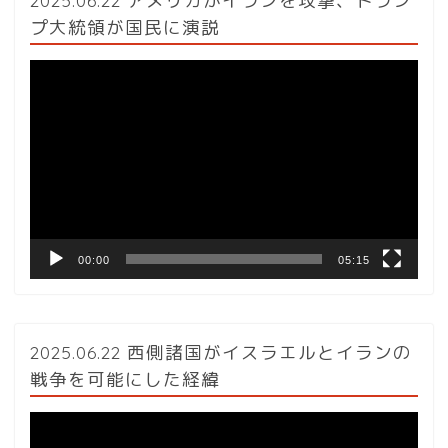
2025.06.22 アメリカがイランを攻撃、トラン
プ大統領が国民に演説
動
画
プ
レ
ー
ヤ
ー
00:00
05:15
2025.06.22 西側諸国がイスラエルとイランの
戦争を可能にした経緯
動
画