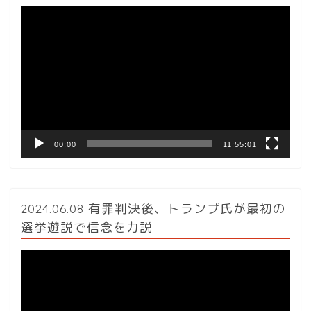
動
画
プ
レ
ー
ヤ
ー
00:00
11:55:01
2024.06.08 有罪判決後、トランプ氏が最初の
選挙遊説で信念を力説
動
画
プ
レ