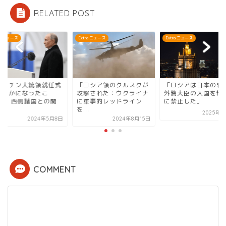
RELATED POST
Extra ニュース
Extra ニュース
Extra
領就任式
「ロシア領のクルスクが
「ロシアは日本の岩屋毅
「プ
たこ
攻撃された：ウクライナ
外務大臣の入国を無期限
で明
との関
に軍事的レッドライン
に禁止した」
と」
を...
係、..
2025年3月4日
4年5月8日
2024年8月15日
COMMENT