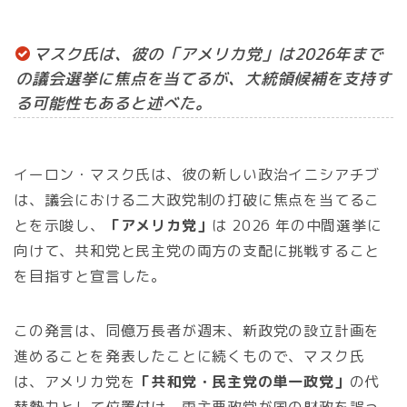
マスク氏は、彼の「アメリカ党」は2026年まで
の議会選挙に焦点を当てるが、大統領候補を支持す
る可能性もあると述べた。
イーロン・マスク氏は、彼の新しい政治イニシアチブ
は、議会における二大政党制の打破に焦点を当てるこ
とを示唆し、
「アメリカ党」
は 2026 年の中間選挙に
向けて、共和党と民主党の両方の支配に挑戦すること
を目指すと宣言した。
この発言は、同億万長者が週末、新政党の設立計画を
進めることを発表したことに続くもので、マスク氏
は、アメリカ党を
「共和党・民主党の単一政党」
の代
替勢力として位置付け、両主要政党が国の財政を誤っ