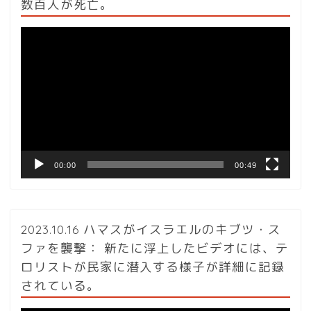
数百人が死亡。
動
画
プ
レ
ー
ヤ
ー
00:00
00:49
2023.10.16 ハマスがイスラエルのキブツ・ス
ファを襲撃： 新たに浮上したビデオには、テ
ロリストが民家に潜入する様子が詳細に記録
されている。