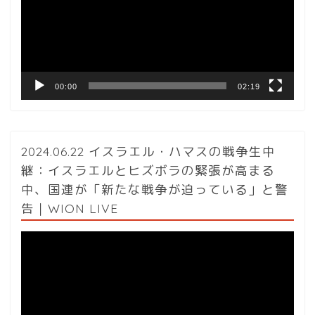
ー
ヤ
ー
00:00
02:19
2024.06.22 イスラエル・ハマスの戦争生中
継：イスラエルとヒズボラの緊張が高まる
中、国連が「新たな戦争が迫っている」と警
告｜WION LIVE
動
画
プ
レ
ー