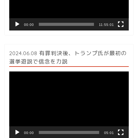
ヤ
ー
00:00
11:55:01
2024.06.08 有罪判決後、トランプ氏が最初の
選挙遊説で信念を力説
動
画
プ
レ
ー
ヤ
ー
00:00
05:01