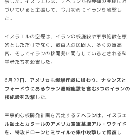
張した。イスラエルは、テヘランが核爆弾の完成に近
づいていると主張して、今月初めにイランを攻撃し
た。
イスラエルの空爆は、イランの核施設や軍事施設を標
的としただけでなく、数百人の民間人、多くの軍高
官、そしてイランの核開発に関与しているとされる科
学者たちを殺害した。
6月22日、
アメリカも爆撃作戦に加わり、ナタンズと
フォードウにあるウラン濃縮施設を含む3つのイランの
核施設を攻撃
した。
軍事的な核開発計画を否定する
テヘランは、イスラエ
ル領土とカタールのアメリカ空軍基地アル・ウデイド
を、特攻ドローンとミサイルで集中攻撃して報復
し