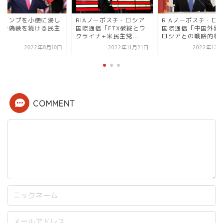
IAノーボスチ・ロシア
RIAノーボスチ・ロシア
「トランプを小便に
際通信「FTX破綻とウ
国際通信「中国外務省、
てまで偽装を続ける
ライナ+米民主党...
ロシアとの戦略的相互...
党」
2022年11月21日
2022年12月25日
2022年8
COMMENT