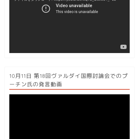
プ
レ
ー
ヤ
ー
10月11日 第18回ヴァルダイ国際討論会でのプ
ーチン氏の発言動画
動
画
プ
レ
ー
ヤ
ー