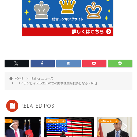
HOME
Extra ニュース
「イランとイスラエルの次の開戦は最終戦争となる – RT」
RELATED POST
tra ニュース
Extra ニュース
Extra ニュース