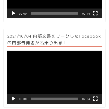
00:00
07:44
2021/10/04 内部文書をリークしたFacebook
の内部告発者が名乗り出る l
動
画
プ
レ
ー
ヤ
ー
00:00
02:34