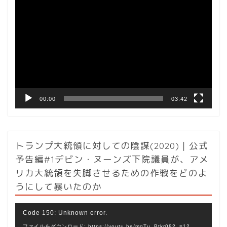
動
画
プ
レ
ー
ヤ
ー
00:00
03:42
トランプ大統領に対しての陰謀(2020)｜公式
予告編#1デビン・ヌーンズ下院議員が、アメ
リカ大統領を失脚させるための作戦をどのよ
うにして暴いたのか
動
Code 150: Unknown error.
画
ファイルをダウンロード: https://youtu.be/mqTu_Btkr08?_=12