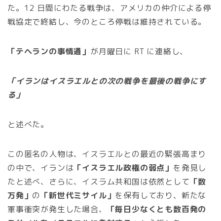
た。12 日間にわたる戦争は、アメリカの仲介による停
戦協定で終結し、今のところ停戦は維持されている。
「テヘランの事情通」
が月曜日に RT に連絡し、
「イランはイスラエルとの次の戦争を最後の戦争にす
る」
と述べた。
この匿名の人物は、イスラエルとの最近の緊張高まり
の中で、イランは
「イスラエル政権の弱点」
を発見し
たと述べ、さらに、イスラム共和国は依然として
「数
万発」
の
「新世代ミサイル」
を保有しており、新たな
軍事衝突が発生した場合、
「毎日少なくとも数百発の