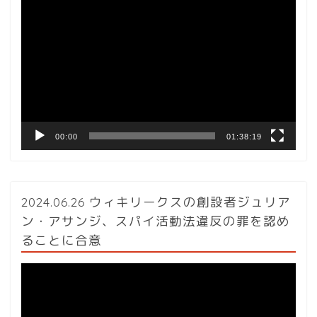
動
画
プ
レ
ー
ヤ
ー
00:00
01:38:19
2024.06.26 ウィキリークスの創設者ジュリア
ン・アサンジ、スパイ活動法違反の罪を認め
ることに合意
動
画
プ
レ