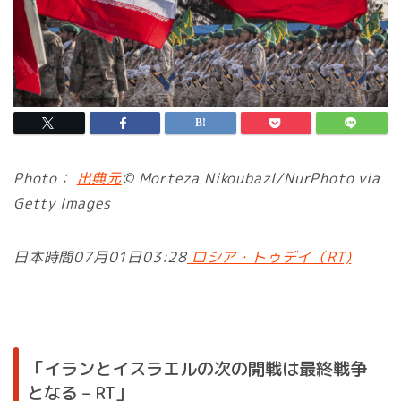
Photo：
出典元
© Morteza Nikoubazl/NurPhoto via
Getty Images
日本時間07月01日03:28
ロシア・トゥデイ（RT)
「イランとイスラエルの次の開戦は最終戦争
となる – RT」