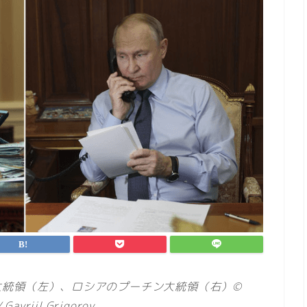
大統領（左）、ロシアのプーチン大統領（右）©
 Gavriil Grigorov