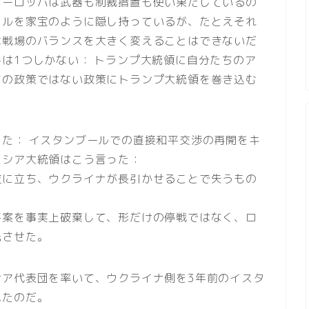
ヨーロッパは武器も制裁措置も使い果たしているの
イルを家宝のように隠し持っているが、たとえそれ
は戦場のバランスを大きく変えることはできないだ
は1つしかない： トランプ大統領に自分たちのア
ちの政策ではない政策にトランプ大統領を巻き込む
た： イスタンブールでの直接和平交渉の再開をキ
ロシア大統領はこう言った：
位に立ち、ウクライナが長引かせることで失うもの
平案を事実上破棄して、形だけの停戦ではなく、ロ
先させた。
シア代表団を率いて、ウクライナ側を3年前のイスタ
れたのだ。