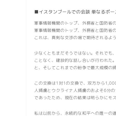
■イスタンブールでの会談 単なるポー
軍事情報機関のトップ、外務省と国防省
軍事情報機関のトップ、外務省と国防省
これは、真剣な交渉の場で期待されるよ
少なくともまだそうではない。それでも
ことなく、建設的な話し合いが行われた
と、そしてこれまでの紛争で最大規模の
この交換は1対1の交換で、双方から1,0
人捕虜とウクライナ人捕虜のおよそ6分の
であったため、現在の結果は明らかにモ
私は以前から、永続的な和平への唯一の