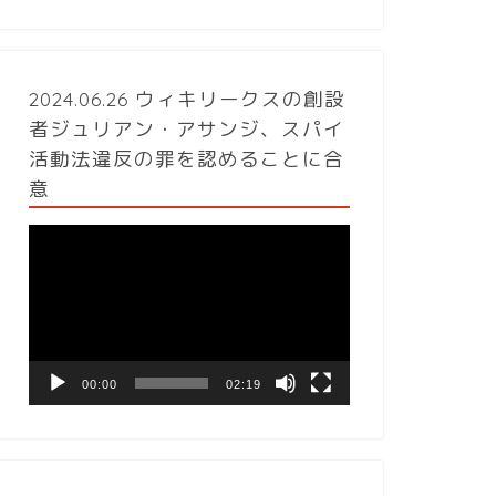
2024.06.26 ウィキリークスの創設
者ジュリアン・アサンジ、スパイ
活動法違反の罪を認めることに合
意
動
画
プ
レ
ー
ヤ
ー
00:00
02:19