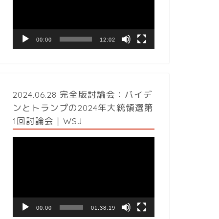
レ
ー
ヤ
ー
00:00
12:02
2024.06.28 完全版討論会：バイデ
ンとトランプの2024年大統領選第
1回討論会｜WSJ
動
画
プ
レ
ー
ヤ
ー
00:00
01:38:19