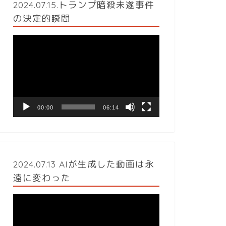
2024.07.15.トランプ暗殺未遂事件
の決定的瞬間
動
画
プ
レ
ー
ヤ
ー
00:00
06:14
2024.07.13 AIが生成した動画は永
遠に変わった
動
画
プ