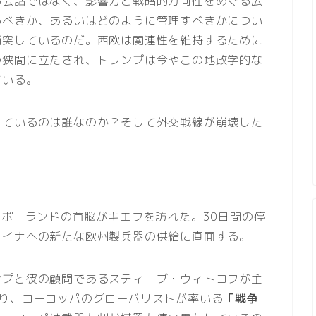
る会話ではなく、影響力と戦略的方向性をめぐる広
るべきか、あるいはどのように管理すべきかについ
衝突しているのだ。西欧は関連性を維持するために
の狭間に立たされ、トランプは今やこの地政学的な
ている。
しているのは誰なのか？そして外交戦線が崩壊した
、ポーランドの首脳がキエフを訪れた。30日間の停
ライナへの新たな欧州製兵器の供給に直面する。
ンプと彼の顧問であるスティーブ・ウィトコフが主
まり、ヨーロッパのグローバリストが率いる
「戦争