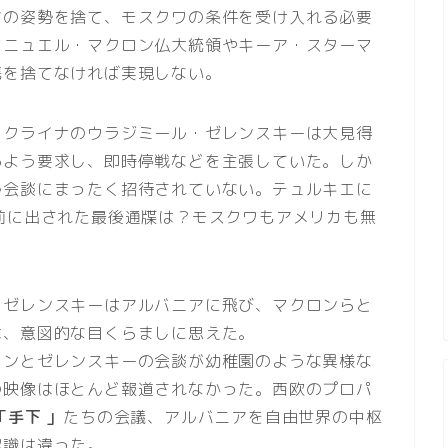
アの姿勢を捨て、モスクワの条件を受け入れる必要
マニュエル・マクロン仏大統領やキーア・スターマ
携を捨てなければ実現しない。
ウクライナのウラジミール・ゼレンスキーは大見得
るよう要求し、即時停戦などを主張していた。しか
ル会談にまったく招待されていない。テュルキエに
前に出された最後通牒は？モスクワもアメリカも無
、ゼレンスキーはアルバニアに飛び、マクロンらと
は、意図的な目くらましに思えた。
ロンとゼレンスキーの会談が幼稚園のような異様な
の映像はほとんど報道されなかった。西欧のプロパ
「手下 」
たちの会議、アルバニアを自由世界の中枢
認識は違った。