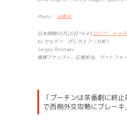
Photo：
出典元
日本時間05月20日19:43
ロシア・トゥデイ
by セルゲイ・ポレタエフ（分析）
Sergey Poletaev
情報アナリスト、広報担当、ヴァトフォ
「プーチンは茶番劇に終止
で西側外交攻勢にブレーキ