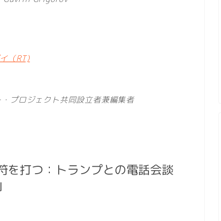
（RT)
ー・プロジェクト共同設立者兼編集者
符を打つ：トランプとの電話会談
」