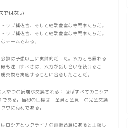
ズではない
のトップ補佐官、そして経験豊富な専門家たちだ。
のトップ補佐官、そして経験豊富な専門家たちだ。
うなチームである。
、会談は予想以上に実質的だった。双方とも暴れる
。最も注目すべきは、双方が話し合いを続けるこ
捕虜交換を実施することに合意したことだ。
00人ずつの捕虜が交換される： ほぼすべてのロシア
1である。当初の目標は「全員と全員」の完全交換
スクワに有利である。
道はロシアとウクライナの直接合意にあると主張し