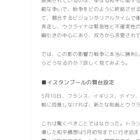
展開されているのは、単なる和平に関す
範な争いで、紛争をどのように終結させ
て、競合するビジョンがリアルタイムで
奔走し、ウクライナは緊急性と不確実性
綱引きの中心にあり、双方から求愛され
では、この影の影響力戦争に本当に勝利
らどうなるのか？詳しく見てみよう。
■イスタンブールの舞台設定
5月10日、フランス、イギリス、ドイツ
戦に同意しなければ、新たな制裁とウク
これは驚くべきことではなかった。トラ
導した和平構想は5月初旬までに行き詰