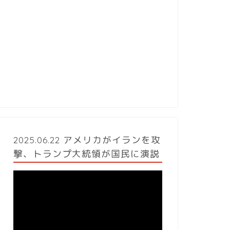
2025.06.22 アメリカがイランを攻
撃、トランプ大統領が国民に演説
動
画
プ
レ
ー