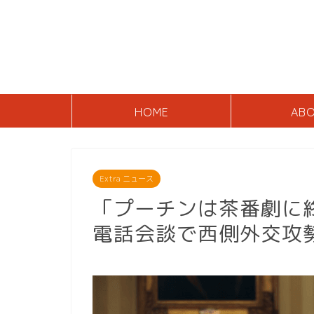
HOME
AB
Extra ニュース
「プーチンは茶番劇に
電話会談で西側外交攻