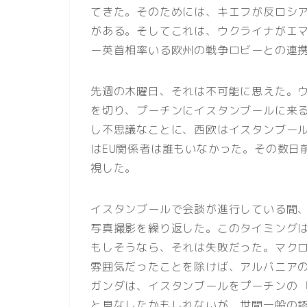
てきた。そのためには、キエフが反ロシ
がある。そしてこれは、ウクライナがエ
ー英首相率いる欧州の戦争ロビーとの連
先週の木曜日、それは不可能に思えた。
を切り、プーチンにイスタンブールに来
し不思議なことに、西欧はイスタンブー
はEU関係者は誰もいなかった。その数日
視した。
イスタンブールで会談が進行している間
写真撮影を繰り返した。このタイミング
もしそうなら、それは失敗だった。マク
雰囲気だったことを除けば、アルバニア
ガンダは、イスタンブールをプーチンの
と見なしたかもしれないが、世間一般の