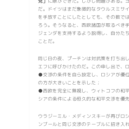
党」
に隙ができた。しかし問題がある。
だ。ドイツはまだ象徴的なタウルスミサ
を手放すことにしたとしても、その数で
ろう。そうなると、西欧諸国が取るべき手
ジェンダを支持するよう説得し、自分た
ことだ。
同じ日の夜、プーチンは対抗策を打ち出し
エフに呼びかけたのだ。この申し出で、
●交渉の条件を自ら設定し、ロシアが優
の方が大きいことを示した；
●西欧を完全に無視し、ウィトコフの和
シアの条件による恒久的な和平交渉を優
ウラジーミル・メディンスキーが再びロ
ンブールと同じ交渉のテーブルに招き入