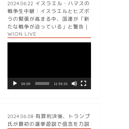
2024.06.22 イスラエル・ハマスの
戦争生中継：イスラエルとヒズボ
ラの緊張が高まる中、国連が「新
たな戦争が迫っている」と警告｜
WION LIVE
動
画
プ
レ
ー
ヤ
ー
00:00
11:55:01
2024.06.08 有罪判決後、トランプ
氏が最初の選挙遊説で信念を力説