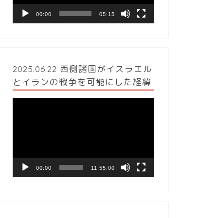
ヤ
ー
00:00
05:15
2025.06.22 西側諸国がイスラエル
とイランの戦争を可能にした経緯
動
画
プ
レ
ー
ヤ
ー
00:00
11:55:00