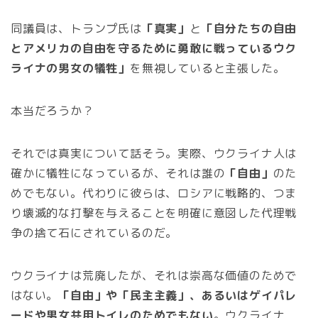
同議員は、トランプ氏は
「真実」
と
「自分たちの自由
とアメリカの自由を守るために勇敢に戦っているウク
ライナの男女の犠牲」
を無視していると主張した。
本当だろうか？
それでは真実について話そう。実際、ウクライナ人は
確かに犠牲になっているが、それは誰の
「自由」
のた
めでもない。代わりに彼らは、ロシアに戦略的、つま
り壊滅的な打撃を与えることを明確に意図した代理戦
争の捨て石にされているのだ。
ウクライナは荒廃したが、それは崇高な価値のためで
はない。
「自由」や「民主主義」、あるいはゲイパレ
ードや男女共用トイレのためでもない
。ウクライナ