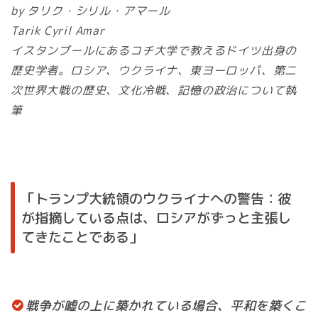
by タリク・シリル・アマール
Tarik Cyril Amar
イスタンブールにあるコチ大学で教えるドイツ出身の
歴史学者。ロシア、ウクライナ、東ヨーロッパ、第二
次世界大戦の歴史、文化冷戦、記憶の政治について執
筆
「トランプ大統領のウクライナへの警告：彼
が指摘している点は、ロシアがずっと主張し
てきたことである」
戦争が嘘の上に築かれている場合、平和を築くこ