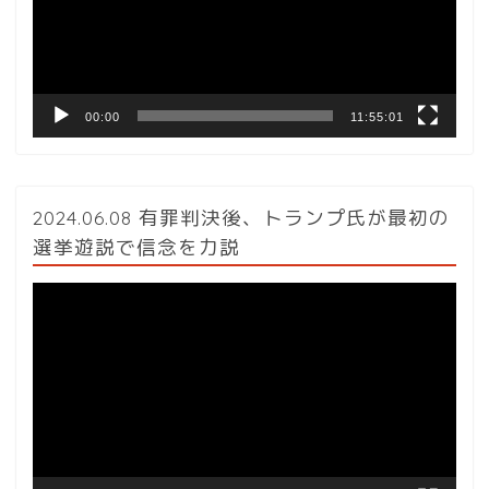
ー
ヤ
ー
00:00
11:55:01
2024.06.08 有罪判決後、トランプ氏が最初の
選挙遊説で信念を力説
動
画
プ
レ
ー
ヤ
ー