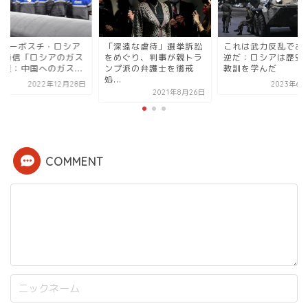
シア
「深遠な虐待」選挙訴訟
これは武力反乱であり反
RIAノ
ガス
をめぐり、判事が親トラ
逆だ：ロシアは歴史から
国際通
..
ンプ派の弁護士を懲戒
教訓を学んだ
輸出量：
処...
月28日
2023年6月24日
2021年8月26日
COMMENT