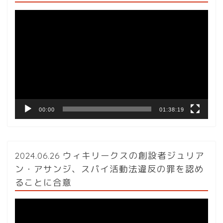
動
画
プ
レ
ー
ヤ
ー
00:00
01:38:19
2024.06.26 ウィキリークスの創設者ジュリア
ン・アサンジ、スパイ活動法違反の罪を認め
ることに合意
動
画