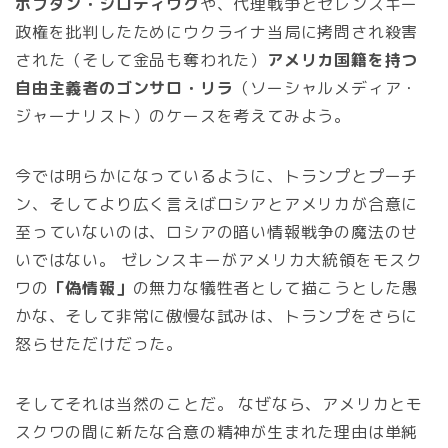
ボフダン・シロティウク
や、代理戦争とゼレンスキー
政権を批判したためにウクライナ当局に拷問され殺害
された（そして金品も奪われた）
アメリカ国籍を持つ
自由主義者のゴンサロ・リラ
（ソーシャルメディア・
ジャーナリスト）のケースを考えてみよう。
今では明らかになっているように、トランプとプーチ
ン、そしてより広く言えばロシアとアメリカが合意に
至っていないのは、ロシアの暗い情報戦争の魔法のせ
いではない。 ゼレンスキーがアメリカ大統領をモスク
ワの
「偽情報」
の無力な犠牲者として描こうとした愚
かな、そして非常に傲慢な試みは、トランプをさらに
怒らせただけだった。
そしてそれは当然のことだ。 なぜなら、アメリカとモ
スクワの間に新たな合意の精神が生まれた理由は単純