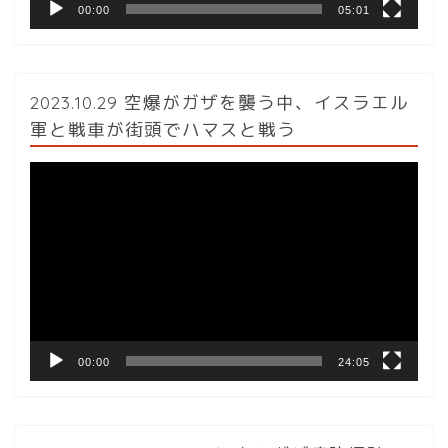
00:00
05:01
2023.10.29 空爆がガザを襲う中、イスラエル
軍と戦車が街頭でハマスと戦う
動
画
プ
レ
ー
ヤ
ー
00:00
24:05