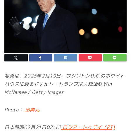
写真は、2025年2月19日、ワシントンD.C.のホワイト
ハウスに戻るドナルド・トランプ米大統領© Win
McNamee / Getty Images
Photo：
出典元
日本時間02月21日02:12
ロシア・トゥデイ（RT)