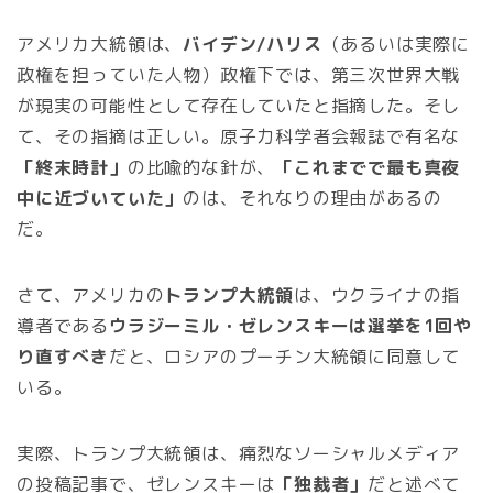
アメリカ大統領は、
バイデン/ハリス
（あるいは実際に
政権を担っていた人物）政権下では、第三次世界大戦
が現実の可能性として存在していたと指摘した。そし
て、その指摘は正しい。原子力科学者会報誌で有名な
「終末時計」
の比喩的な針が、
「これまでで最も真夜
中に近づいていた」
のは、それなりの理由があるの
だ。
さて、アメリカの
トランプ大統領
は、ウクライナの指
導者である
ウラジーミル・ゼレンスキーは選挙を1回や
り直すべき
だと、ロシアのプーチン大統領に同意して
いる。
実際、トランプ大統領は、痛烈なソーシャルメディア
の投稿記事で、ゼレンスキーは
「独裁者」
だと述べて