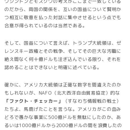
ワシントンとモスクワの考えがここまで一致している
のだから、両国の関係を、互いの国益について賢明か
つ相互に敬意を払った対話に集中させるという点でも
合意が得られているのは当然である。
そして、国益について言えば、トランプ大統領は、ゼ
レンスキー政権とその戦争、そしてその巨大な汚職に
絶え間なく何十億ドルも注ぎ込んでいる限り、それを
認めることはできないと明確に述べている。
確かに、アメリカ大統領は正確な数字を間違えたのか
もしれないが、NAFO（北大西洋自由貿易協定）的な
「ファクト・チェッカー」
（すなわち情報戦の戦士）
たちよ、馬鹿げたことを言うな。アメリカがこの血み
どろで愚かな事業に500億ドルを無駄にしたのか、あ
るいは1000億ドルから2000億ドルの間を浪費したの