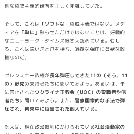
刻な権威主義的傾向を正しく非難していた。
そして、これは
「ソフトな」
権威主義ではない。メデ
ィアを
「単に」
黙らせただけではないことは、好戦的
なニューヨーク・タイムズ紙さえ認めている。むし
ろ、これは鋭い牙と爪を持ち、過酷な弾圧に貪欲な政
権なのだ。
ゼレンスキー政権が
長年弾圧してきた11の（そう、11
の）野党
の支持者たちに聞いてみよう。あるいは、単
に禁止された
ウクライナ正教会（UOC）の聖職者や信
者たち
に聞いてみよう。また、
警察国家的な手法で弾
圧され、拘束中に殺害された個人
もいる。
例えば、現在政治裁判にかけられている
社会活動家の