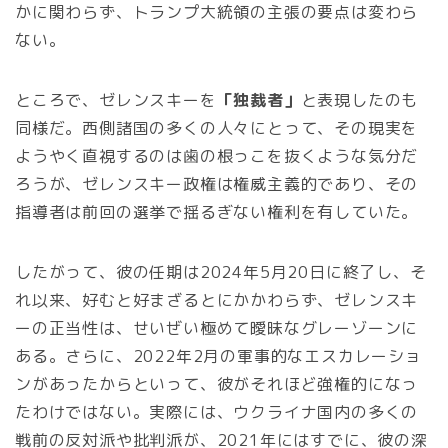
かに関わらず、トランプ大統領の主張の要点は変わら
ない。
ところで、ゼレンスキーを
「独裁者」
と表現したのも
同様だ。西側諸国の多くの人々にとって、その現実を
ようやく直視するのは歯の根っこを抜くような気分だ
ろうが、ゼレンスキー政権は権威主義的であり、その
指導者は前回の選挙で揺るぎない権利を有していた。
したがって、彼の任期は2024年5月20日に終了し、そ
れ以来、好むと好まざるとにかかわらず、ゼレンスキ
ーの正当性は、せいぜい極めて曖昧なグレーゾーンに
ある。さらに、2022年2月の軍事的なエスカレーショ
ンがあったからといって、彼がそれほど強権的になっ
たわけではない。実際には、ウクライナ国内の多くの
戦前の反対派や批判派が、2021年にはすでに、彼の深