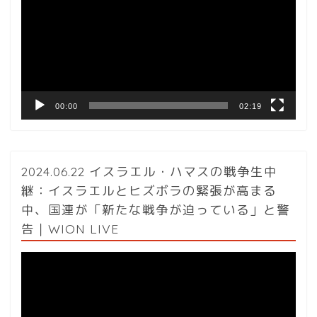
プ
レ
ー
ヤ
ー
00:00
02:19
2024.06.22 イスラエル・ハマスの戦争生中
継：イスラエルとヒズボラの緊張が高まる
中、国連が「新たな戦争が迫っている」と警
告｜WION LIVE
動
画
プ
レ