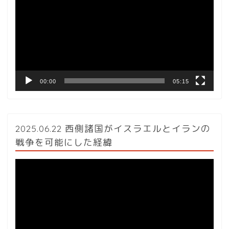
プ
レ
ー
ヤ
ー
00:00
05:15
2025.06.22 西側諸国がイスラエルとイランの
戦争を可能にした経緯
動
画
プ
レ
ー
ヤ