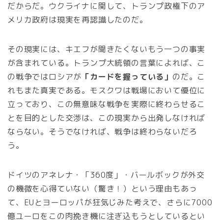
だからだ。ウクライナに関して、トランプ政権下のア
メリカ政府は現実を再認識したのだ。
その現実には、キエフが聞きたくないもう一つの事実
が含まれている。トランプ大統領の言葉によれば、こ
の戦争ではロシアが
「カードを握っている」
のだ。こ
れもまた真実である。モスクワは戦場において優位に
立っており、この無意味な戦争を実際に終わらせるこ
とを目的とした交渉は、この現実から出発しなければ
ならない。そうでなければ、戦争は終わらないだろ
う。
ドイツのアネレナ・「360度」・バールボックが外交
の機微を心得ていない（驚き！）という理由もあっ
て、EUとヨーロッパが狂気じみた考えで、さらに7000
億ユーロをこの肉挽き機に注ぎ込もうとしているとい