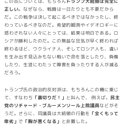
この点については、もちろん
トランプ大統領は完全に
正しい
。なぜなら、戦闘は一日たりとも不要だから
だ。この戦争は決して起こるべきではなかったし、終
わっているべきなのだ。希望的観測やイデオロギーに
惑わされない人々にとっては、結果は明白である。ロ
シアが勝利したのだ。この無益な狂気が早く終われば
終わるほど、ウクライナ人、そしてロシア人も、違い
を生み出す見込みもない戦いで命を落としたり、負傷
したり、生涯にわたって障害を負ったりする人が減る
だろう。
トランプ氏の政治的反対派は、もちろんこの機に乗じ
て、すなわち
「裏切りだ！」
と叫んで、 例えば
、民主
党のリチャード・ブルーメンソール上院議員
などがそ
うだ。さらに、同議員は大統領の行動を
「全くもって
卑劣」
で
「胸が悪くなる」
と非難した。