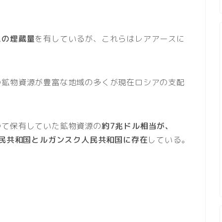
ムの埋蔵量
を有しているが、これらはレアアースに
の鉱物資源が豊富な地域の多くが現在ロシアの支配
つて保有していた鉱物資源の
約7兆ドル相当が、
人民共和国とルガンスク人民共和国に存在
している。