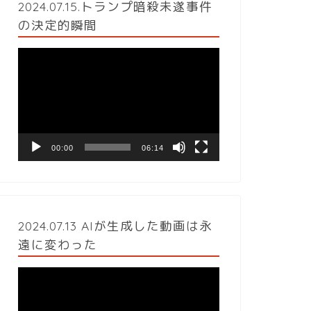
2024.07.15.トランプ暗殺未遂事件
の決定的瞬間
動
画
プ
レ
ー
ヤ
ー
00:00
06:14
2024.07.13 AIが生成した動画は永
遠に変わった
動
画
プ