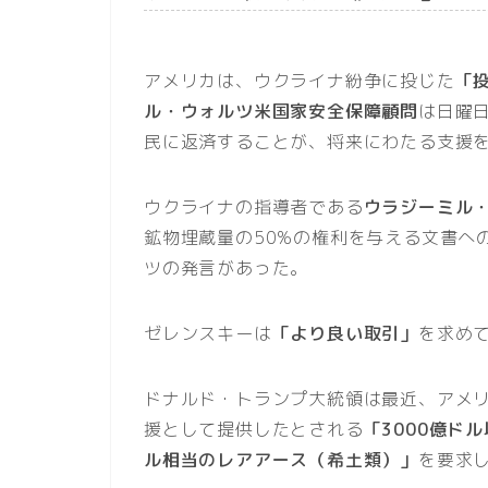
アメリカは、ウクライナ紛争に投じた
「
ル・ウォルツ米国家安全保障顧問
は日曜
民に返済することが、将来にわたる支援
ウクライナの指導者である
ウラジーミル
鉱物埋蔵量の50%の権利を与える文書へ
ツの発言があった。
ゼレンスキーは
「より良い取引」
を求め
ドナルド・トランプ大統領は最近、アメ
援として提供したとされる
「3000億ド
ル相当のレアアース（希土類）」
を要求