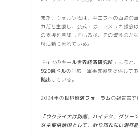
また、ウォルツ氏は、キエフへの西欧の
カだと主張し、公式には、アメリカ議会は2
の支援を承認しているが、その資金のか
府活動に流れている。
ドイツの
キール世界経済研究所
によると、
920億ドル
の金融・軍事支援を提供して
拠出
している。
2024年の
世界経済フォーラム
の報告書で
「ウクライナは防衛、ハイテク、グリー
な主要供給国として、計り知れない潜在