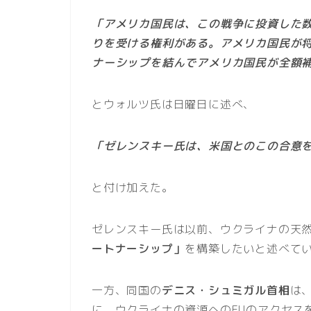
「アメリカ国民は、この戦争に投資した
りを受ける権利がある。アメリカ国民が
ナーシップを結んでアメリカ国民が全額
とウォルツ氏は日曜日に述べ、
「ゼレンスキー氏は、米国とのこの合意
と付け加えた。
ゼレンスキー氏は以前、ウクライナの天
ートナーシップ」
を構築したいと述べて
一方、同国の
デニス・シュミガル首相
は
に、ウクライナの資源へのEUのアクセス