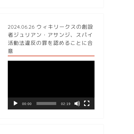
2024.06.26 ウィキリークスの創設
者ジュリアン・アサンジ、スパイ
活動法違反の罪を認めることに合
意
動
画
プ
レ
ー
ヤ
ー
00:00
02:19