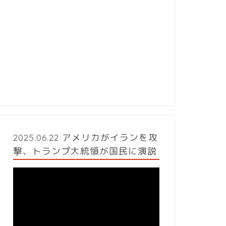
2025.06.22 アメリカがイランを攻
撃、トランプ大統領が国民に演説
動
画
プ
レ
ー