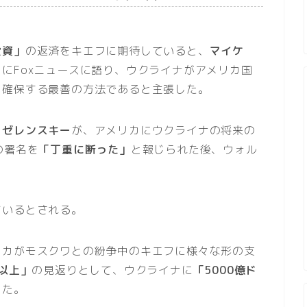
投資」
の返済をキエフに期待していると、
マイケ
日にFoxニュースに語り、ウクライナがアメリカ国
を確保する最善の方法であると主張した。
・ゼレンスキー
が、アメリカにウクライナの将来の
の署名を
「丁重に断った」
と報じられた後、ウォル
ているとされる。
リカがモスクワとの紛争中のキエフに様々な形の支
ル以上」
の見返りとして、ウクライナに
「5000億ド
した。