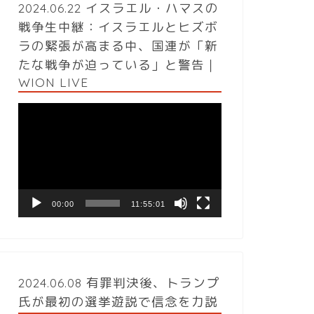
2024.06.22 イスラエル・ハマスの
戦争生中継：イスラエルとヒズボ
ラの緊張が高まる中、国連が「新
たな戦争が迫っている」と警告｜
WION LIVE
動
画
プ
レ
ー
ヤ
ー
00:00
11:55:01
2024.06.08 有罪判決後、トランプ
氏が最初の選挙遊説で信念を力説