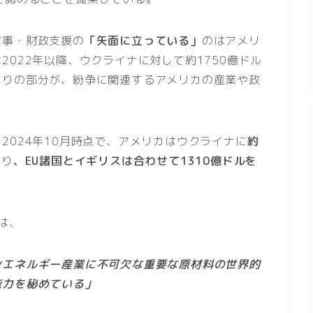
軍事・財政支援の
「矢面に立っている」
のはアメリ
022年以降、ウクライナに対して約1750億ドル
なりの部分が、紛争に関連するアメリカの産業や政
2024年10月時点で、アメリカはウクライナに
約
おり
、EU諸国とイギリスは合わせて1310億ドルを
は、
ンエネルギー産業に不可欠な重要な原材料の世界的
能力を秘めている」