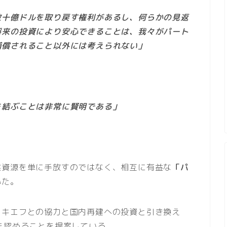
数十億ドルを取り戻す権利があるし、何らかの見返
将来の投資により安心できることは、我々がパート
補償されること以外には考えられない」
を結ぶことは非常に賢明である」
然資源を単に手放すのではなく、相互に有益な
「パ
いた。
、キエフとの協力と国内再建への投資と引き換え
を認めることを提案している。