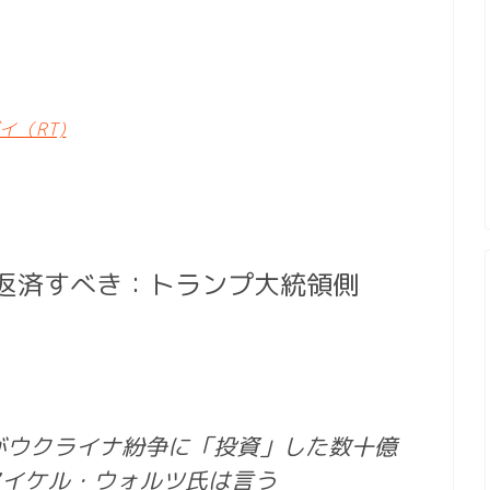
（RT)
返済すべき：トランプ大統領側
がウクライナ紛争に「投資」した数十億
マイケル・ウォルツ氏は言う