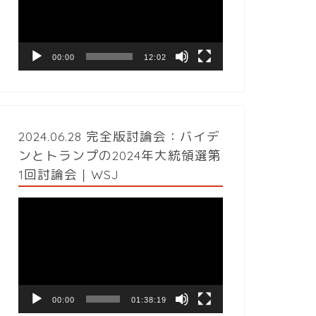
レ
ー
ヤ
ー
00:00
12:02
2024.06.28 完全版討論会：バイデ
ンとトランプの2024年大統領選第
1回討論会｜WSJ
動
画
プ
レ
ー
ヤ
ー
00:00
01:38:19