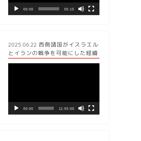
ヤ
ー
00:00
05:15
2025.06.22 西側諸国がイスラエル
とイランの戦争を可能にした経緯
動
画
プ
レ
ー
ヤ
ー
00:00
11:55:00