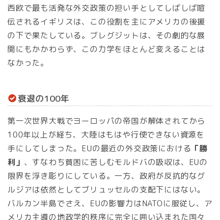
西欧で最も活発な外交政策の担い手としてしばしば喧
伝されるイギリスは、この役割を主にアメリカの後援
の下で果たしている。ブレグジットは、その劇的な展
開にもかかわらず、この力学をほとんど変えることは
なかった。
衰退の100年
第一次世界大戦でヨーロッパの帝国が解体されてから
100年以上が経ち、大陸はもはや行使できない資源を
手にしてしまった。EUの最近の外交政策における
「勝
利」
、すなわち貧困に苦しむモルドバの吸収は、EUの
限界を浮き彫りにしている。一方、政府が反抗的なグ
ルジアは依然としてブリュッセルの支配下にはない。
バルカン半島でさえ、EUの影響力はNATOに服従し、ア
メリカ主導の地政学的秩序に完全に囲い込まれた国々