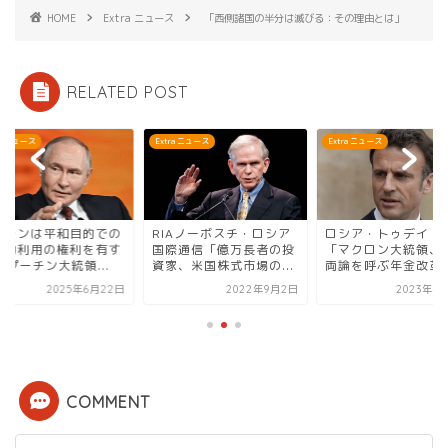
HOME
Extra ニュース
「西側諸国の半分は滅びる：その理由とは」
RELATED POST
ra ニュース
Extra ニュース
Extra ニュース
イランは平和目的での
RIAノーボスチ・ロシア
ロシア・トゥデイ（R
子力利用の権利を有す
国際通信「億万長者の投
「マクロン大統領、
– プーチン大統領...
資家、米国株式市場の...
両論を呼ぶ年金改革..
2025年6月22日
2022年9月2日
2023年4
COMMENT