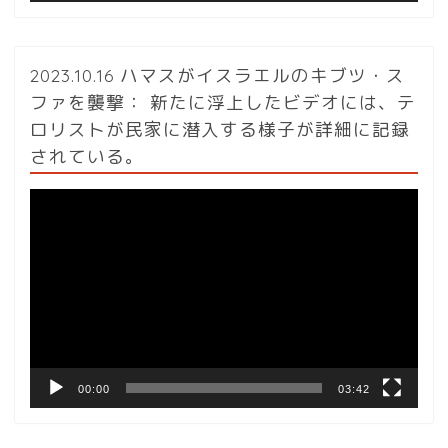
2023.10.16 ハマスがイスラエルのキブツ・ス
ファを襲撃： 新たに浮上したビデオには、テ
ロリストが民家に潜入する様子が詳細に記録
されている。
動
画
プ
レ
ー
ヤ
ー
00:00
03:42