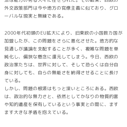
治は能力の劣る人々に任せられた。その結果、西欧の
外交政策部門は今や地方の官僚主義に似ており、グロ
ーバルな現実と無縁である。
2000年代初頭のEU拡大により、旧東欧の小国数カ国が
加盟したが、この問題をさらに悪化させた。地方的な
見通しが議論を支配することが多く、複雑な問題を単
純化し、偏狭な懸念に還元してしまう。今日、西欧の
政治家たちは、世界に対して、そして恐らくは自分自
身に対しても、自らの無能さを納得させることに長け
ている。
しかし、問題の根源はもっと深いところにある。西欧
は、政治的な無力さと、依然としてかなりの物質的富
や知的遺産を保有しているという事実との間に、ます
ます大きな矛盾を抱えている。