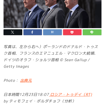
写真は、左から右へ）ポーランドのドナルド・トゥス
ク首相、フランスのエマニュエル・マクロン大統領、
ドイツのオラフ・ショルツ首相 © Sean Gallup /
Getty Images
Photo：
出典元
日本時間12月23日18:07
ロシア・トゥデイ（RT)
by ティモフェイ・ボルダチョフ（分析）