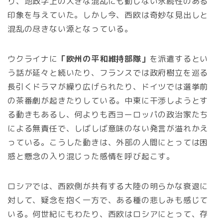
り、地政学上の大きな混乱にも動じない永続性のある
印象を与えていた。しかし今、西欧は奇妙な見出しと
混乱の尽きない源となっている。
ウクライナに
「欧州の平和維持部隊」
を派遣するとい
う話が延々と続いたり、フランスでは政府樹立を巡る
長引くドラマが繰り広げられたり、ドイツでは選挙前
の茶番劇が起きたりしている。中東に干渉しようとす
る動きもあるし、何よりも西ヨーロッパの政治家たち
による無責任で、しばしば意味のない発言が溢れかえ
っている。こうした動きは、外部の人間にとっては困
惑と懸念の入り混じった感情を呼び起こす。
ロシアでは、西欧側が共有する大陸の明らかな衰退に
対して、疑念を抱く一方で、ある種の悲しみも感じて
いる。何世紀にもわたり、西欧はロシアにとって、存