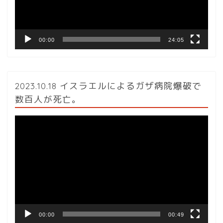
ヤ
ー
00:00
24:05
2023.10.18 イスラエルによるガザ病院爆破で
数百人が死亡。
動
画
プ
レ
ー
ヤ
ー
00:00
00:49