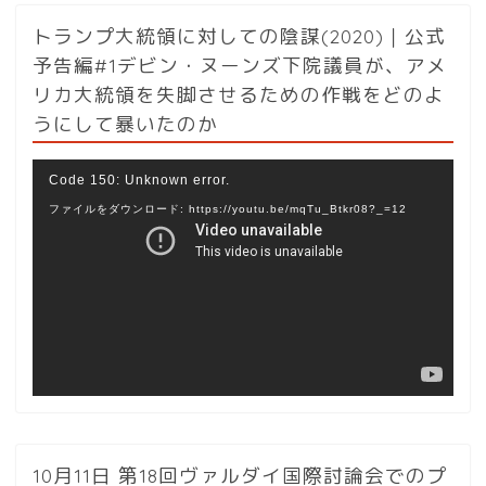
トランプ大統領に対しての陰謀(2020)｜公式
予告編#1デビン・ヌーンズ下院議員が、アメ
リカ大統領を失脚させるための作戦をどのよ
うにして暴いたのか
動
Code 150: Unknown error.
画
ファイルをダウンロード: https://youtu.be/mqTu_Btkr08?_=12
プ
レ
ー
ヤ
ー
10月11日 第18回ヴァルダイ国際討論会でのプ