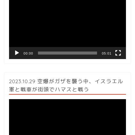
画
プ
レ
ー
ヤ
ー
00:00
05:01
2023.10.29 空爆がガザを襲う中、イスラエル
軍と戦車が街頭でハマスと戦う
動
画
プ
レ
ー