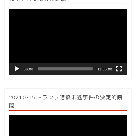
動
画
プ
レ
ー
ヤ
ー
00:00
11:55:00
2024.07.15.トランプ暗殺未遂事件の決定的瞬
間
動
画
プ