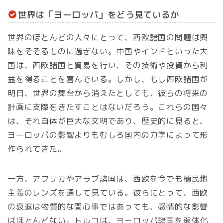
世界は「ヨーロッパ」をどう見ているか
世界のほとんどの人々にとって、西欧諸国の問題は興
味をそそるものに過ぎない。中国やインドといった大
国は、西欧諸国と貿易を行い、その技術や投資から利
益を得ることを喜んでいる。しかし、もし西欧諸国が
明日、世界の舞台から消えたとしても、彼らの将来の
計画に支障をきたすことはないだろう。これらの国々
は、それ自体が巨大な文明であり、歴史的に見ると、
ヨーロッパの影響よりもむしろ国内の力学によって形
作られてきた。
一方、アフリカやアラブ諸国は、西欧を今でも植民地
主義のレンズを通して見ている。彼らにとって、西欧
の衰退は物質的な関心事ではあっても、感情的な影響
はほとんどない。トルコは、ヨーロッパ諸国を弱体化