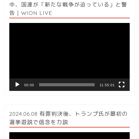
中、国連が「新たな戦争が迫っている」と警
告｜WION LIVE
動
画
プ
レ
ー
ヤ
ー
00:00
11:55:01
2024.06.08 有罪判決後、トランプ氏が最初の
選挙遊説で信念を力説
動