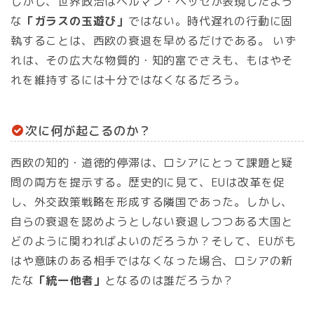
しかし、世界政治はヘルマン・ヘッセが表現したよう
な
「ガラスの玉遊び」
ではない。時代遅れの行動に固
執することは、西欧の衰退を早めるだけである。 いず
れは、その広大な物質的・知的富でさえも、もはやそ
れを維持するには十分ではなくなるだろう。
次に何が起こるのか？
西欧の知的・道徳的停滞は、ロシアにとって課題と疑
問の両方を提示する。歴史的に見て、EUは改革を促
し、外交政策戦略を形成する隣国であった。しかし、
自らの衰退を認めようとしない衰退しつつある大国と
どのように関わればよいのだろうか？そして、EUがも
はや意味のある相手ではなくなった場合、ロシアの新
たな
「統一他者」
となるのは誰だろうか？