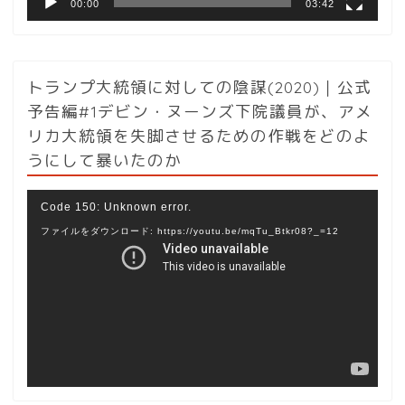
00:00
03:42
トランプ大統領に対しての陰謀(2020)｜公式
予告編#1デビン・ヌーンズ下院議員が、アメ
リカ大統領を失脚させるための作戦をどのよ
うにして暴いたのか
動
Code 150: Unknown error.
画
ファイルをダウンロード: https://youtu.be/mqTu_Btkr08?_=12
プ
レ
ー
ヤ
ー