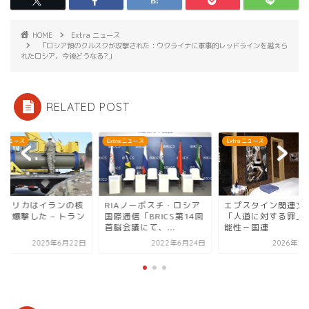
HOME
Extra ニュース
「ロシア領のクルスクが攻撃された：ウクライナに軍事的レッドラインを越えら
れたロシア、今後どうなる?」
RELATED POST
ra ニュース
Extra ニュース
Extra ニュース
アメリカはイランの核
RIAノーボスチ・ロシア
エプスタイン関連文
設を爆撃した – トラン
国際通信「BRICS第14回
「人道に対する罪」
」
首脳会議にて、...
能性－国連
2025年6月22日
2022年6月24日
2026年2