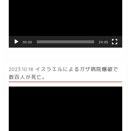
レ
ー
ヤ
ー
00:00
24:05
2023.10.18 イスラエルによるガザ病院爆破で
数百人が死亡。
動
画
プ
レ
ー
ヤ
ー