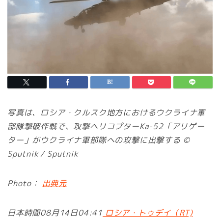
写真は、ロシア・クルスク地方におけるウクライナ軍
部隊撃破作戦で、攻撃ヘリコプターKa-52「アリゲー
ター」がウクライナ軍部隊への攻撃に出撃する ©
Sputnik / Sputnik
Photo：
出典元
日本時間08月14日04:41
ロシア・トゥデイ（RT)