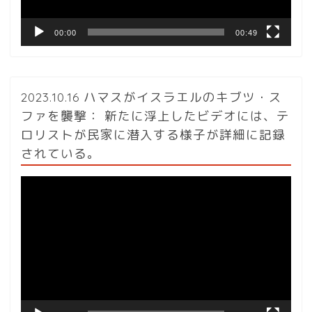
00:00
00:49
2023.10.16 ハマスがイスラエルのキブツ・ス
ファを襲撃： 新たに浮上したビデオには、テ
ロリストが民家に潜入する様子が詳細に記録
されている。
動
画
プ
レ
ー
ヤ
ー