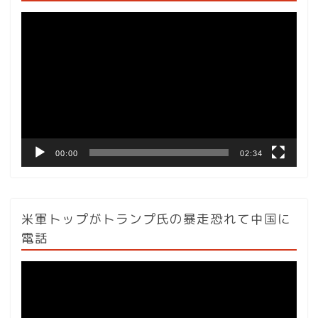
動
画
プ
レ
ー
ヤ
ー
00:00
02:34
米軍トップがトランプ氏の暴走恐れて中国に
電話
動
画
プ
レ