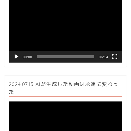
動
画
プ
レ
ー
ヤ
ー
00:00
06:14
2024.07.13 AIが生成した動画は永遠に変わっ
た
動
画
プ
レ
ー