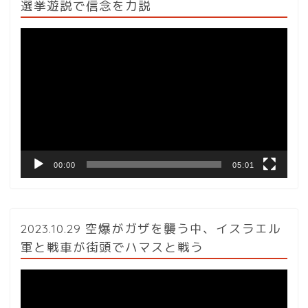
選挙遊説で信念を力説
動
画
プ
レ
ー
ヤ
ー
00:00
05:01
2023.10.29 空爆がガザを襲う中、イスラエル
軍と戦車が街頭でハマスと戦う
動
画
プ