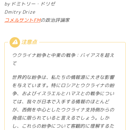
by ドミトリー・ドリゼ
Dmitry Drize
コメルサントFM
の政治評論家
ウクライナ紛争と中東の戦争：バイアスを超え
て
世界的な紛争は、私たちの情報源に大きな影響
を与えています。特にロシアとウクライナの紛
争、およびイスラエルとハマスとの戦争につい
ては、我々が日本で入手する情報のほとんど
が、西側を中心としたウクライナ支持側からの
発信に限られていると言えるでしょう。しか
し、これらの紛争について客観的に理解するた