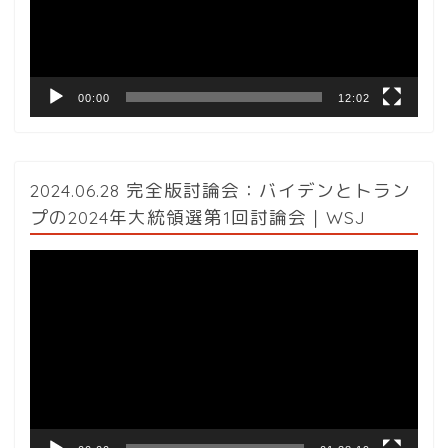
ヤ
ー
00:00
12:02
2024.06.28 完全版討論会：バイデンとトラン
プの2024年大統領選第1回討論会｜WSJ
動
画
プ
レ
ー
ヤ
ー