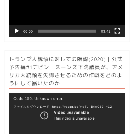
ー
ヤ
ー
00:00
03:42
トランプ大統領に対しての陰謀(2020)｜公式
予告編#1デビン・ヌーンズ下院議員が、アメ
リカ大統領を失脚させるための作戦をどのよ
うにして暴いたのか
動
Code 150: Unknown error.
画
ファイルをダウンロード: https://youtu.be/mqTu_Btkr08?_=12
プ
レ
ー
ヤ