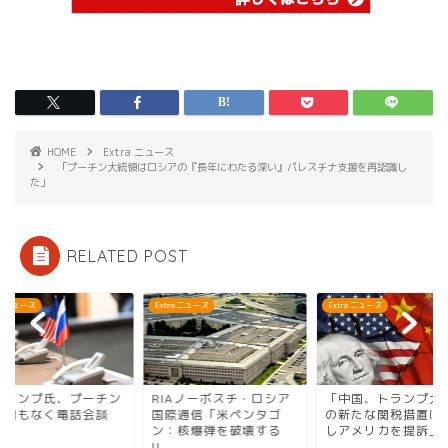
HOME
Extra ニュース
「プーチン大統領はロシアの『長年にわたる深い』パレスチナ支援を再認識し
た」
RELATED POST
ra ニュース
Extra ニュース
Extra ニュース
トランプ氏、プーチン
RIAノーボスチ・ロシア
「中国、トランプ大
と間もなく電話会談
国際通信「米ペンタゴ
の新たな関税措置に
」
ン：核爆弾を破壊する
しアメリカを提訴」
U...