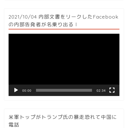
2021/10/04 内部文書をリークしたFacebook
の内部告発者が名乗り出る l
動
画
プ
レ
ー
ヤ
ー
00:00
02:34
米軍トップがトランプ氏の暴走恐れて中国に
電話