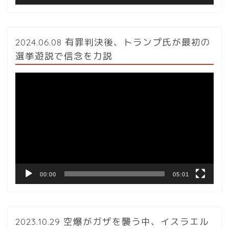
2024.06.08 有罪判決後、トランプ氏が最初の
選挙遊説で信念を力説
動
画
プ
レ
ー
ヤ
ー
00:00
05:01
2023.10.29 空爆がガザを襲う中、イスラエル