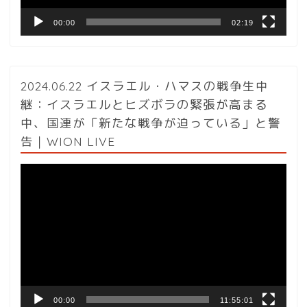
00:00
02:19
2024.06.22 イスラエル・ハマスの戦争生中
継：イスラエルとヒズボラの緊張が高まる
中、国連が「新たな戦争が迫っている」と警
告｜WION LIVE
動
画
プ
レ
ー
ヤ
ー
00:00
11:55:01