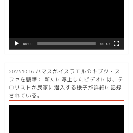
プ
レ
ー
ヤ
ー
00:00
00:49
2023.10.16 ハマスがイスラエルのキブツ・ス
ファを襲撃： 新たに浮上したビデオには、テ
ロリストが民家に潜入する様子が詳細に記録
されている。
動
画
プ
レ