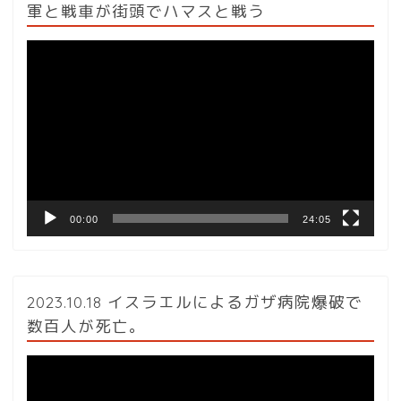
軍と戦車が街頭でハマスと戦う
動
画
プ
レ
ー
ヤ
ー
00:00
24:05
2023.10.18 イスラエルによるガザ病院爆破で
数百人が死亡。
動
画