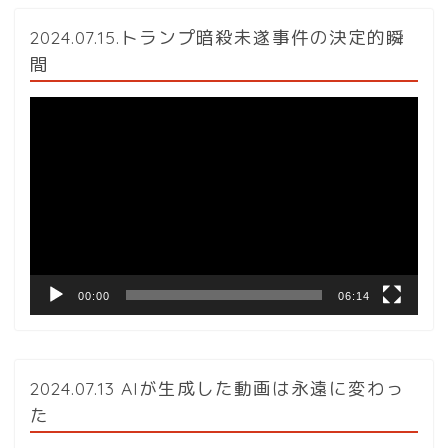
2024.07.15.トランプ暗殺未遂事件の決定的瞬
間
動
画
プ
レ
ー
ヤ
ー
00:00
06:14
2024.07.13 AIが生成した動画は永遠に変わっ
た