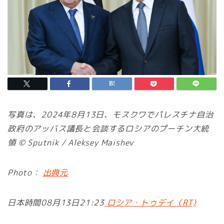
写真は、2024年8月13日、モスクワでパレスチナ自治
政府のアッバス議長と会談するロシアのプーチン大統
領 © Sputnik / Aleksey Maishev
Photo：
出典元
日本時間08月13日21:23
ロシア・トゥデイ（RT)