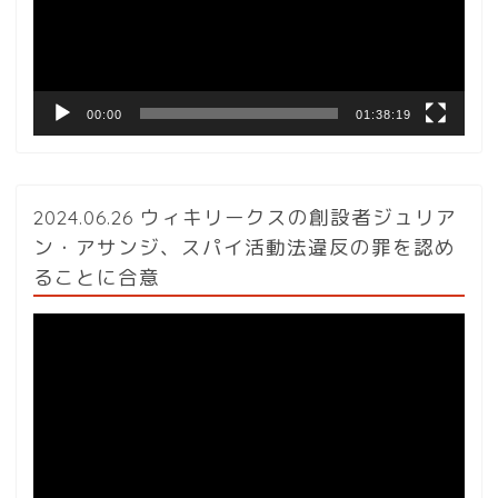
ー
ヤ
ー
00:00
01:38:19
2024.06.26 ウィキリークスの創設者ジュリア
ン・アサンジ、スパイ活動法違反の罪を認め
ることに合意
動
画
プ
レ
ー
ヤ
ー