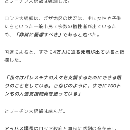
とプーチン大統領は強調した。
ロシア大統領は、ガザ地区の状況は、主に女性や子供
たちといった一般市民に多数の犠牲者が出ているた
め、
「非常に憂慮すべき」
であると述べた。
国連によると、すでに
4万人に迫る死者が出ている
と指
摘した。
「我々はパレスチナの人々を支援するためにできる限
りのことをしている。ご存じのように、すでに700ト
ンもの人道支援物資を送っている」
とプーチン大統領は結んだ。
アッバス議長
はロシア政府と国民に感謝の意を表し、