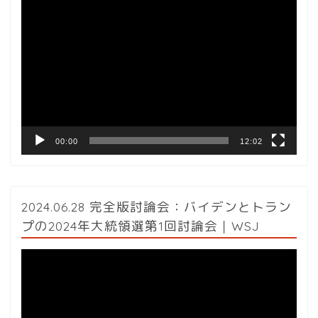
動
画
プ
レ
ー
ヤ
ー
00:00
12:02
2024.06.28 完全版討論会：バイデンとトラン
プの2024年大統領選第1回討論会｜WSJ
動
画
プ
レ