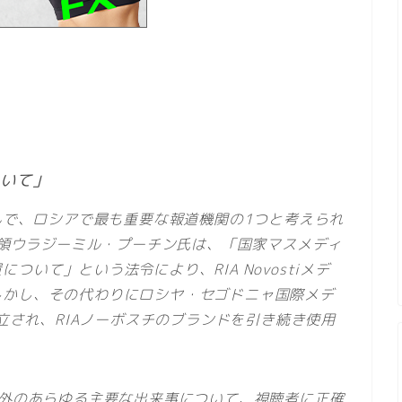
ついて」
xと並んで、ロシアで最も重要な報道機関の1つと考えられ
大統領ウラジーミル・プーチン氏は、「国家マスメディ
いて」という法令により、RIA Novostiメデ
しかし、その代わりにロシヤ・セゴドニャ国際メデ
a）が設立され、RIAノーボスチのブランドを引き続き使用
海外のあらゆる主要な出来事について、視聴者に正確