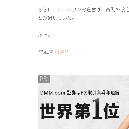
さらに、クレムリン報道官は、西側の政
と指摘していた。
以上。
日本語：
WAU