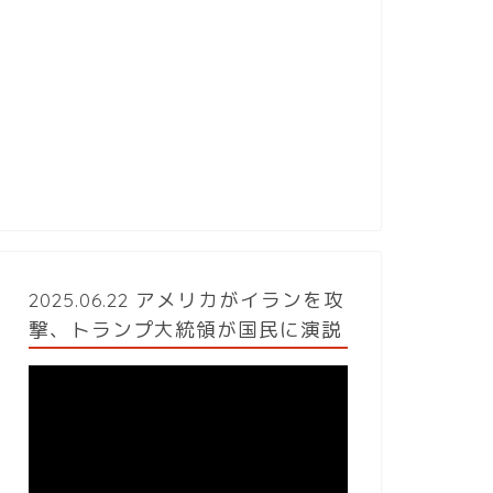
2025.06.22 アメリカがイランを攻
撃、トランプ大統領が国民に演説
動
画
プ
レ
ー