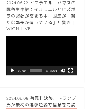
2024.06.22 イスラエル・ハマスの
戦争生中継：イスラエルとヒズボ
ラの緊張が高まる中、国連が「新
たな戦争が迫っている」と警告｜
WION LIVE
動
画
プ
レ
ー
ヤ
ー
00:00
11:55:01
2024.06.08 有罪判決後、トランプ
氏が最初の選挙遊説で信念を力説