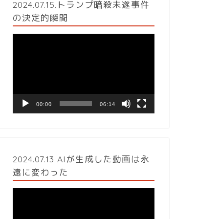
2024.07.15.トランプ暗殺未遂事件
の決定的瞬間
動
画
プ
レ
ー
ヤ
ー
00:00
06:14
2024.07.13 AIが生成した動画は永
遠に変わった
動
画
プ