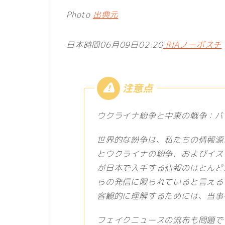
Photo
出典元
日本時間06月09日02:20
RIAノーボスチ
ウクライナ紛争と中東の戦争：バ
世界的な紛争は、私たちの情報源
とウクライナの紛争、およびイス
が日本で入手する情報のほとんど
らの発信に限られていると言える
客観的に理解するためには、当事
フェイクニュースの流布も問題で