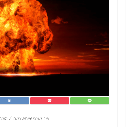
/ curraheeshutter