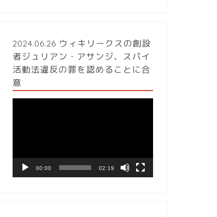
2024.06.26 ウィキリークスの創設
者ジュリアン・アサンジ、スパイ
活動法違反の罪を認めることに合
意
動
画
プ
レ
ー
ヤ
ー
00:00
02:19