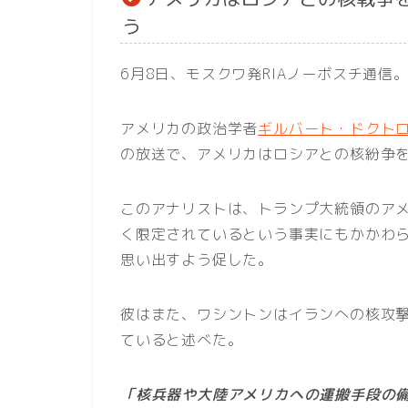
う
6月8日、モスクワ発RIAノーボスチ通信
アメリカの政治学者
ギルバート・ドクト
の放送で、アメリカはロシアとの核紛争
このアナリストは、トランプ大統領のア
く限定されているという事実にもかかわ
思い出すよう促した。
彼はまた、ワシントンはイランへの核攻
ていると述べた。
「核兵器や大陸アメリカへの運搬手段の