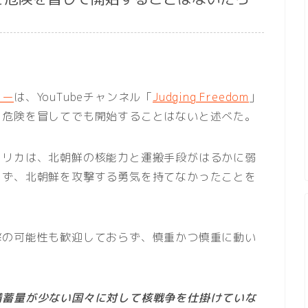
。
ロー
は、YouTubeチャンネル「
Judging Freedom
」
を危険を冒してでも開始することはないと述べた。
メリカは、北朝鮮の核能力と運搬手段がはるかに弱
らず、北朝鮮を攻撃する勇気を持てなかったことを
撃の可能性も歓迎しておらず、慎重かつ慎重に動い
備蓄量が少ない国々に対して核戦争を仕掛けていな