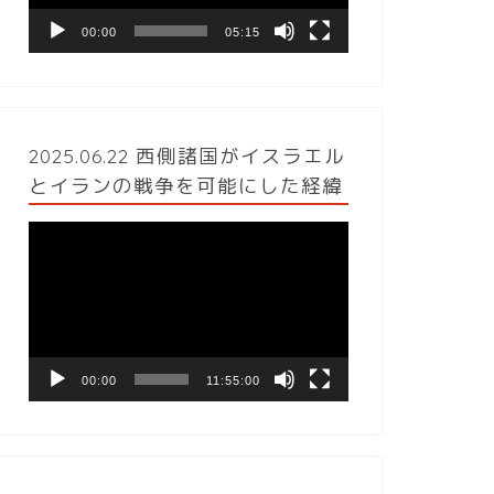
ヤ
ー
00:00
05:15
2025.06.22 西側諸国がイスラエル
とイランの戦争を可能にした経緯
動
画
プ
レ
ー
ヤ
ー
00:00
11:55:00