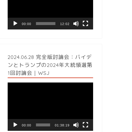
レ
ー
ヤ
ー
00:00
12:02
2024.06.28 完全版討論会：バイデ
ンとトランプの2024年大統領選第
1回討論会｜WSJ
動
画
プ
レ
ー
ヤ
ー
00:00
01:38:19