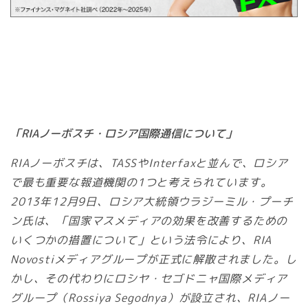
「RIAノーボスチ・ロシア国際通信について」
RIAノーボスチは、TASSやInterfaxと並んで、ロシア
で最も重要な報道機関の1つと考えられています。
2013年12月9日、ロシア大統領ウラジーミル・プーチ
ン氏は、「国家マスメディアの効果を改善するための
いくつかの措置について」という法令により、RIA
Novostiメディアグループが正式に解散されました。し
かし、その代わりにロシヤ・セゴドニャ国際メディア
グループ（Rossiya Segodnya）が設立され、RIAノー