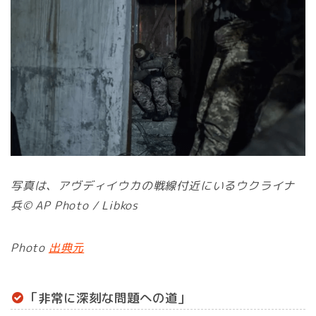
写真は、アヴディイウカの戦線付近にいるウクライナ
兵© AP Photo / Libkos
Photo
出典元
「非常に深刻な問題への道」