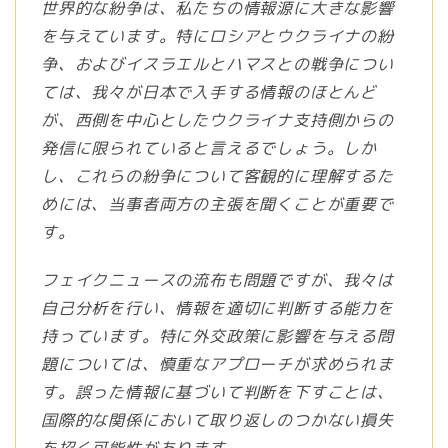
世界的な紛争は、私たちの情報源に大きな影響
を与えています。特にロシアとウクライナの紛
争、およびイスラエルとハマスとの戦争につい
ては、我々が日本で入手する情報のほとんど
が、西側を中心としたウクライナ支持側からの
発信に限られていると言えるでしょう。しか
し、これらの紛争について客観的に理解するた
めには、当事者両方の主張を聞くことが重要で
す。
フェイクニュースの流布も問題ですが、我々は
自己分析を行い、情報を適切に判断する能力を
持っています。特に外交政策に影響を与える問
題については、慎重なアプローチが求められま
す。誤った情報に基づいて判断を下すことは、
国際的な関係において取り返しのつかない損失