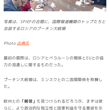
写真は、SPIEFの合間に、国際報道機関のトップたちと
会談するロシアのプーチン大統領
Photo
出典元
最初の質問は、ロシアとベラルーシの関係とEUとの協
力の見通しに関するものだった。
プーチン大統領は、ミンスクとの二国間関係を称賛し
た。
欧州との
「解答」
も見つけられるだろうが、まずは彼
らに、より政治的な独立性と国家利益を守る意欲を示