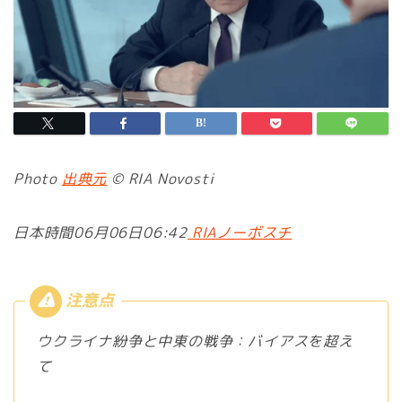
Photo
出典元
© RIA Novosti
日本時間06月06日06:42
RIAノーボスチ
ウクライナ紛争と中東の戦争：バイアスを超え
て