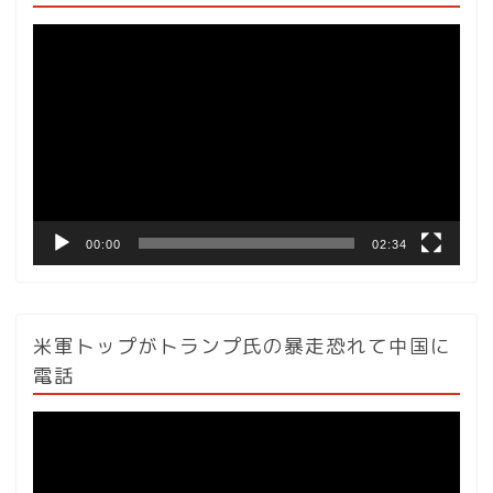
動
画
プ
レ
ー
ヤ
ー
00:00
02:34
米軍トップがトランプ氏の暴走恐れて中国に
電話
動
画
プ