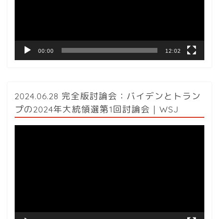
ー
ヤ
ー
00:00
12:02
2024.06.28 完全版討論会：バイデンとトラン
プの2024年大統領選第1回討論会｜WSJ
動
画
プ
レ
ー
ヤ
ー