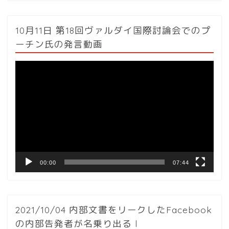
10月11日 第18回ヴァルダイ国際討論会でのプ
ーチン氏の発言動画
動
画
プ
レ
ー
ヤ
ー
00:00
07:44
2021/10/04 内部文書をリークしたFacebook
の内部告発者が名乗り出る l