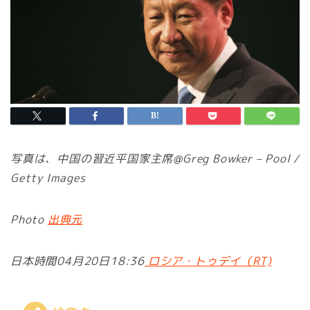
写真は、中国の習近平国家主席@Greg Bowker – Pool /
Getty Images
Photo
出典元
日本時間04月20日18:36
ロシア・トゥデイ（RT)