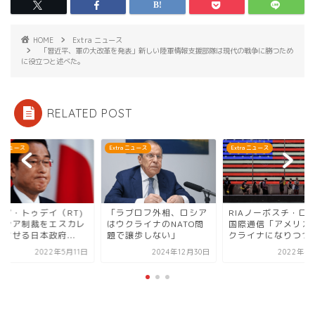
HOME
Extra ニュース
「習近平、軍の大改革を発表」新しい陸軍情報支援部隊は現代の戦争に勝つため
に役立つと述べた。
RELATED POST
ra ニュース
Extra ニュース
Extra ニュース
シア・トゥデイ（RT)
「ラブロフ外相、ロシア
RIAノーボスチ・ロ
ロシア制裁をエスカレ
はウクライナのNATO問
国際通信「アメリカ
させる日本政府...
題で譲歩しない」
クライナになりつつあ.
2022年5月11日
2024年12月30日
2022年4