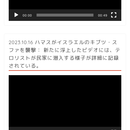
00:00
00:49
2023.10.16 ハマスがイスラエルのキブツ・ス
ファを襲撃： 新たに浮上したビデオには、テ
ロリストが民家に潜入する様子が詳細に記録
されている。
動
画
プ
レ
ー
ヤ
ー