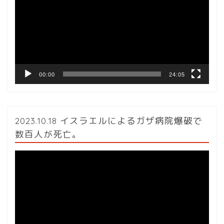
プ
レ
ー
ヤ
ー
00:00
24:05
2023.10.18 イスラエルによるガザ病院爆破で
数百人が死亡。
動
画
プ
レ
ー
ヤ
ー