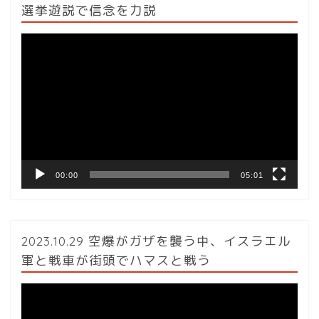
選挙遊説で信念を力説
動
画
プ
レ
ー
ヤ
ー
00:00
05:01
2023.10.29 空爆がガザを襲う中、イスラエル
軍と戦車が街頭でハマスと戦う
動
画