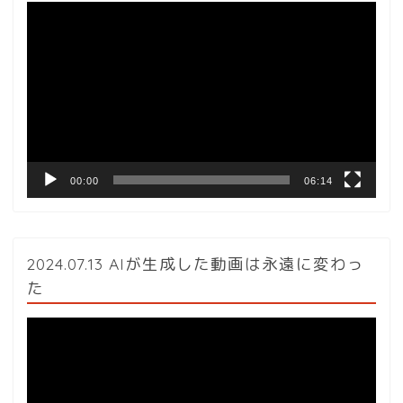
動
画
プ
レ
ー
ヤ
ー
00:00
06:14
2024.07.13 AIが生成した動画は永遠に変わっ
た
動
画
プ
レ