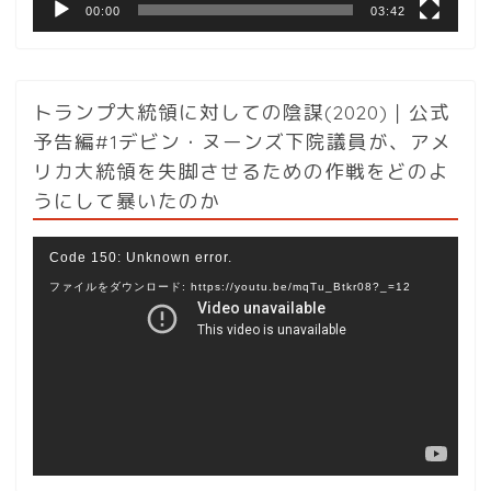
00:00
03:42
トランプ大統領に対しての陰謀(2020)｜公式
予告編#1デビン・ヌーンズ下院議員が、アメ
リカ大統領を失脚させるための作戦をどのよ
うにして暴いたのか
動
Code 150: Unknown error.
画
ファイルをダウンロード: https://youtu.be/mqTu_Btkr08?_=12
プ
レ
ー
ヤ
ー