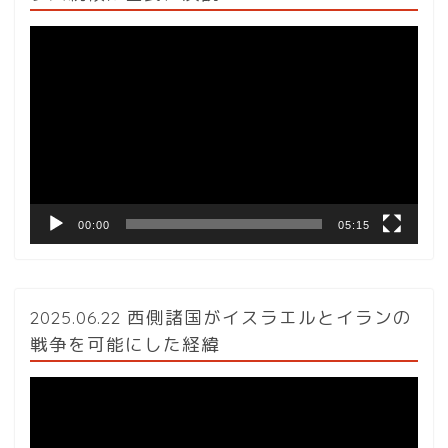
動
画
プ
レ
ー
ヤ
ー
00:00
05:15
2025.06.22 西側諸国がイスラエルとイランの
戦争を可能にした経緯
動
画
プ