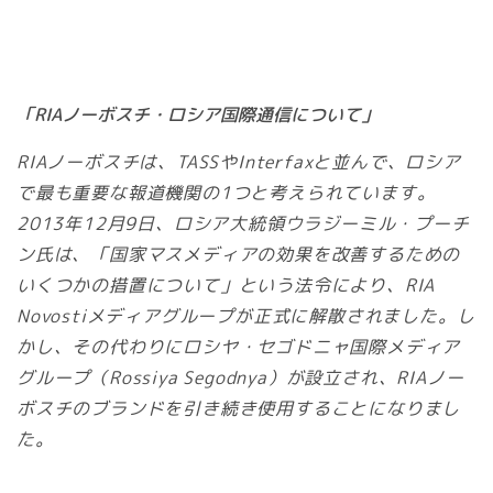
「RIAノーボスチ・ロシア国際通信について」
RIAノーボスチは、TASSやInterfaxと並んで、ロシア
で最も重要な報道機関の1つと考えられています。
2013年12月9日、ロシア大統領ウラジーミル・プーチ
ン氏は、「国家マスメディアの効果を改善するための
いくつかの措置について」という法令により、RIA
Novostiメディアグループが正式に解散されました。し
かし、その代わりにロシヤ・セゴドニャ国際メディア
グループ（Rossiya Segodnya）が設立され、RIAノー
ボスチのブランドを引き続き使用することになりまし
た。