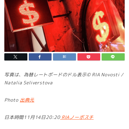
写真は、為替レートボードのドル表示© RIA Novosti /
Natalia Seliverstova
Photo
出典元
日本時間11月14日20:20
RIAノーボスチ