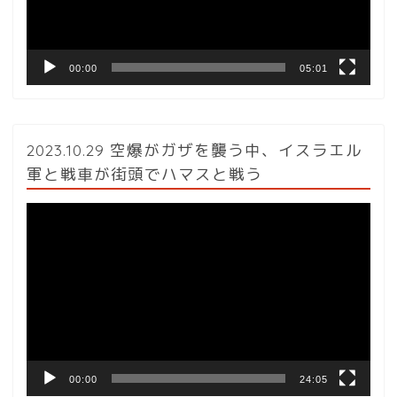
ー
00:00
05:01
2023.10.29 空爆がガザを襲う中、イスラエル
軍と戦車が街頭でハマスと戦う
動
画
プ
レ
ー
ヤ
ー
00:00
24:05