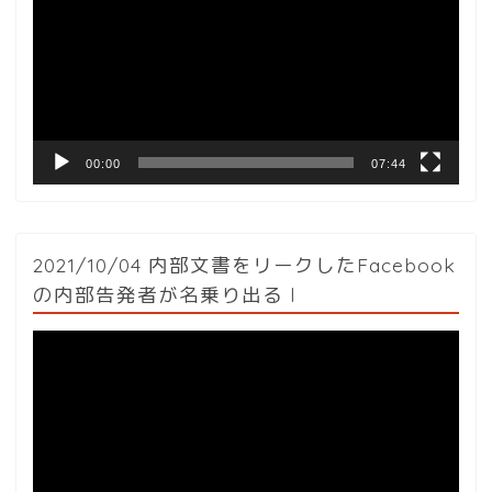
プ
レ
ー
ヤ
ー
00:00
07:44
2021/10/04 内部文書をリークしたFacebook
の内部告発者が名乗り出る l
動
画
プ
レ
ー
ヤ
ー