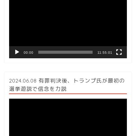
画
プ
レ
ー
ヤ
ー
00:00
11:55:01
2024.06.08 有罪判決後、トランプ氏が最初の
選挙遊説で信念を力説
動
画
プ
レ
ー
ヤ