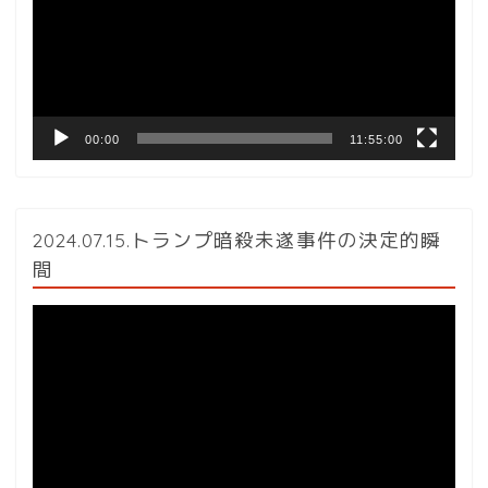
レ
ー
ヤ
ー
00:00
11:55:00
2024.07.15.トランプ暗殺未遂事件の決定的瞬
間
動
画
プ
レ
ー
ヤ
ー