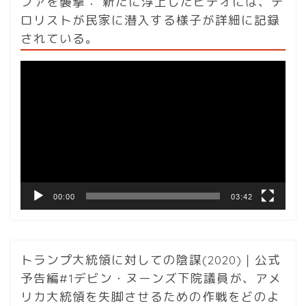
ファを襲撃： 新たに浮上したビデオには、テ
ロリストが民家に潜入する様子が詳細に記録
されている。
動
画
プ
レ
ー
ヤ
ー
00:00
03:42
トランプ大統領に対しての陰謀(2020)｜公式
予告編#1デビン・ヌーンズ下院議員が、アメ
リカ大統領を失脚させるための作戦をどのよ