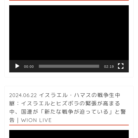
動
画
プ
レ
ー
ヤ
ー
00:00
02:19
2024.06.22 イスラエル・ハマスの戦争生中
継：イスラエルとヒズボラの緊張が高まる
中、国連が「新たな戦争が迫っている」と警
告｜WION LIVE
動