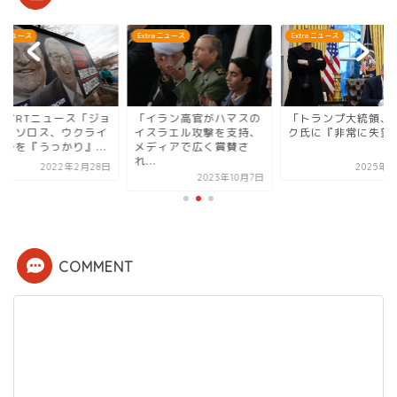
ra ニュース
Extra ニュース
Extra ニュース
シアRTニュース「ジョ
「イラン高官がハマスの
「トランプ大統領、
ジ・ソロス、ウクライ
イスラエル攻撃を支持、
ク氏に『非常に失望
紛争を『うっかり』...
メディアで広く賞賛さ
れ...
2022年2月28日
2025年6
2023年10月7日
COMMENT