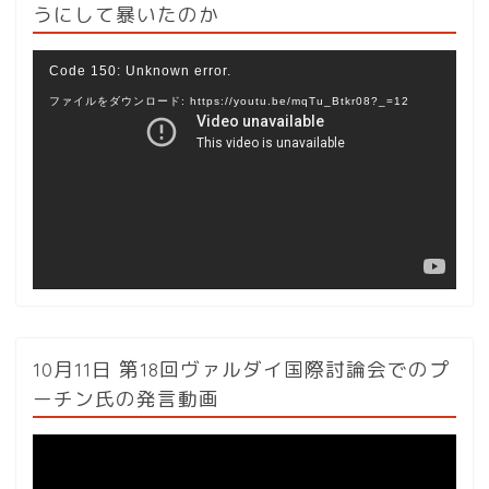
うにして暴いたのか
動
Code 150: Unknown error.
画
ファイルをダウンロード: https://youtu.be/mqTu_Btkr08?_=12
プ
レ
ー
ヤ
ー
10月11日 第18回ヴァルダイ国際討論会でのプ
ーチン氏の発言動画
動
画