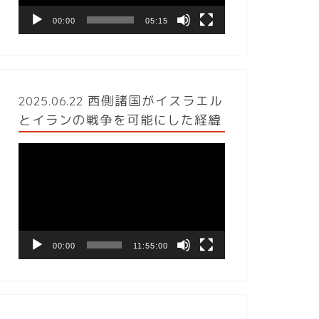
ヤ
ー
00:00
05:15
2025.06.22 西側諸国がイスラエル
とイランの戦争を可能にした経緯
動
画
プ
レ
ー
ヤ
ー
00:00
11:55:00