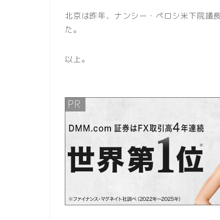
北京は昨年、ナンシー・ペロシ米下院議
た。
以上。