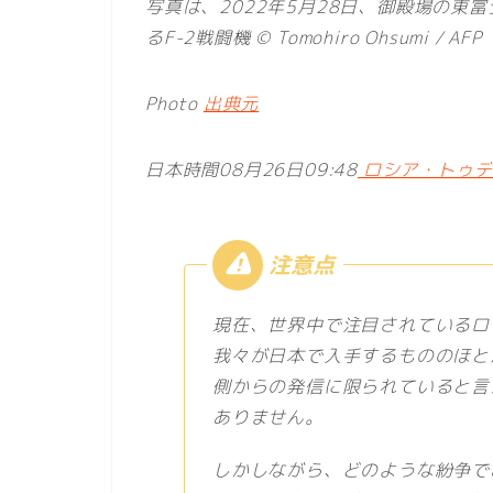
写真は、2022年5月28日、御殿場の
るF-2戦闘機 © Tomohiro Ohsumi / AFP
Photo
出典元
日本時間08月26日09:48
ロシア・トゥデイ
現在、世界中で注目されているロ
我々が日本で入手するもののほと
側からの発信に限られていると言
ありません。
しかしながら、どのような紛争で