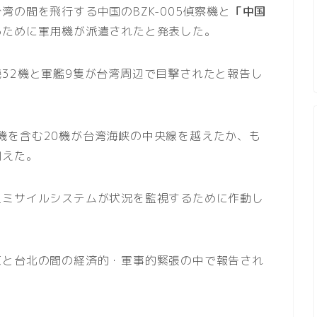
の間を飛行する中国のBZK-005偵察機と
「中国
るために軍用機が派遣されたと発表した。
32機と軍艦9隻が台湾周辺で目撃されたと報告し
機2機を含む20機が台湾海峡の中央線を越えたか、も
加えた。
上ミサイルシステムが状況を監視するために作動し
京と台北の間の経済的・軍事的緊張の中で報告され