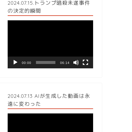
2024.07.15.トランプ暗殺未遂事件
の決定的瞬間
動
画
プ
レ
ー
ヤ
ー
00:00
06:14
2024.07.13 AIが生成した動画は永
遠に変わった
動
画
プ