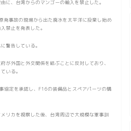
理由に、台湾からのマンゴーの輸入を禁止した。
島原発事故の現場から出た廃水を太平洋に投棄し始め
輸入禁止を発表した。
北に警告している。
政府が外国と外交関係を結ぶことに反対しており、
している。
事協定を承認し、F16の装備品とスペアパーツの購
アメリカを視察した後、台湾周辺で大規模な軍事訓