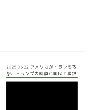
2025.06.22 アメリカがイランを攻
撃、トランプ大統領が国民に演説
動
画
プ
レ
ー