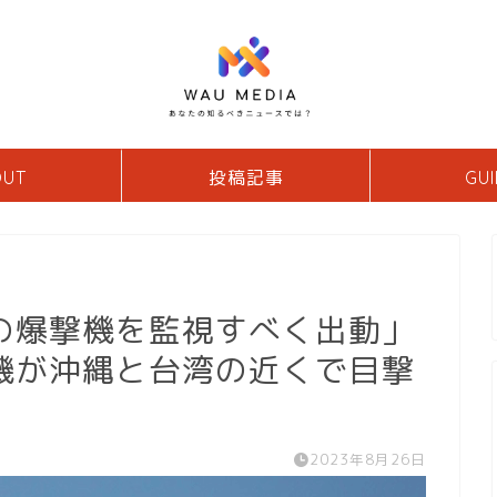
OUT
投稿記事
GUI
の爆撃機を監視すべく出動」
機が沖縄と台湾の近くで目撃
2023年8月26日