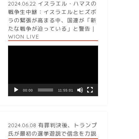
2024.06.22 イスラエル・ハマスの
戦争生中継：イスラエルとヒズボ
ラの緊張が高まる中、国連が「新
たな戦争が迫っている」と警告｜
WION LIVE
動
画
プ
レ
ー
ヤ
ー
00:00
11:55:01
2024.06.08 有罪判決後、トランプ
氏が最初の選挙遊説で信念を力説