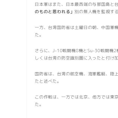
日本軍はまた、日本最西端の与那国島と台湾
のものと思われる」
別の無人機を監視す
一方、台湾国防省は土曜日の朝、中国軍機
た。
さらに、J-10戦闘機8機とSu-30戦闘
しくは台湾の防空識別圏に入ったと付け
国防省は、台湾の航空機、海軍艦艇、陸
たと述べた。
この作戦は、一方では北京、他方では東
た。