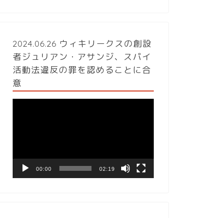
2024.06.26 ウィキリークスの創設
者ジュリアン・アサンジ、スパイ
活動法違反の罪を認めることに合
意
動
画
プ
レ
ー
ヤ
ー
00:00
02:19