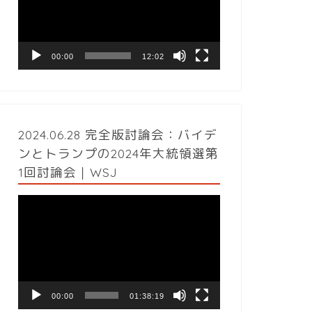
レ
ー
ヤ
ー
00:00
12:02
2024.06.28 完全版討論会：バイデ
ンとトランプの2024年大統領選第
1回討論会｜WSJ
動
画
プ
レ
ー
ヤ
ー
00:00
01:38:19