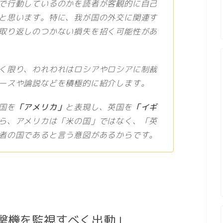
で行動しているのかを読者が客観的に自己
と思います。特に、我が国の外交に関連す
取り返しのつかない損失を招く可能性があ
く限り、われわれはロシアやロシアに制裁
ースや論説などを積極的に紹介します。
国を
「アメリカ」
と表現し、英国を
「イギ
ら、アメリカは「米の国」ではなく、「英
者の国であると言う意図があるからです。
撃機を監視すべく出動」