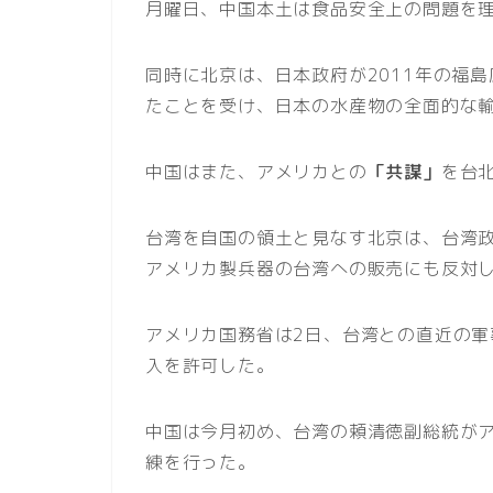
月曜日、中国本土は食品安全上の問題を
同時に北京は、日本政府が2011年の福
たことを受け、日本の水産物の全面的な
中国はまた、アメリカとの
「共謀」
を台
台湾を自国の領土と見なす北京は、台湾
アメリカ製兵器の台湾への販売にも反対
アメリカ国務省は2日、台湾との直近の軍
入を許可した。
中国は今月初め、台湾の頼清徳副総統が
練を行った。