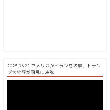
2025.06.22 アメリカがイランを攻撃、トラン
プ大統領が国民に演説
動
画
プ
レ
ー
ヤ