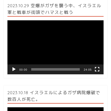
2023.10.29 空爆がガザを襲う中、イスラエル
軍と戦車が街頭でハマスと戦う
動
画
プ
レ
ー
ヤ
ー
00:00
24:05
2023.10.18 イスラエルによるガザ病院爆破で
数百人が死亡。
動