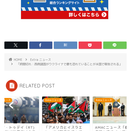
HOME
Extra ニュース
「時間切れ：西側諸国がウクライナで最も恐れていることが米国で報告される」
RELATED POST
ra ニュース
Extra ニュース
Extra ニュース
シア・トゥデイ（RT)
「アメリカとイスラエ
AMACニュース「低