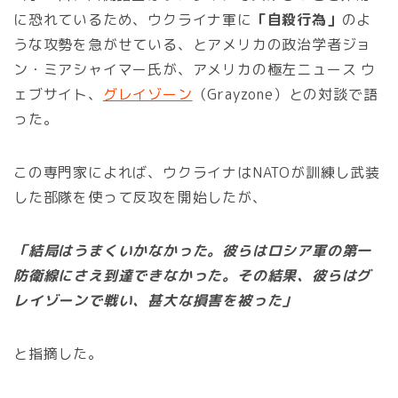
に恐れているため、ウクライナ軍に
「自殺行為」
のよ
うな攻勢を急がせている、とアメリカの政治学者ジョ
ン・ミアシャイマー氏が、アメリカの極左ニュース ウ
ェブサイト、
グレイゾーン
（Grayzone）との対談で語
った。
この専門家によれば、ウクライナはNATOが訓練し武装
した部隊を使って反攻を開始したが、
「結局はうまくいかなかった。彼らはロシア軍の第一
防衛線にさえ到達できなかった。その結果、彼らはグ
レイゾーンで戦い、甚大な損害を被った」
と指摘した。