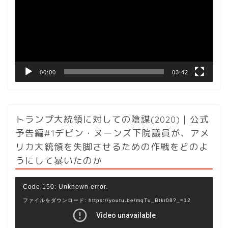
レ
ー
ヤ
ー
00:00
03:42
トランプ大統領に対しての陰謀(2020)｜公式
予告編#1デビン・ヌーンズ下院議員が、アメ
リカ大統領を失脚させるための作戦をどのよ
うにして暴いたのか
動
Code 150: Unknown error.
画
ファイルをダウンロード: https://youtu.be/mqTu_Btkr08?_=12
プ
レ
ー