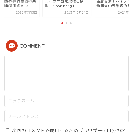
北朝鮮が世界最凶の兵
ル、ガザ暫定政権を検
者層を潰すバイデン
開発するのをウ...
討- Bloomberg」...
働者や中流階級の家庭.
2022年7月3日
2023年10月21日
2021年1
COMMENT
次回のコメントで使用するためブラウザーに自分の名