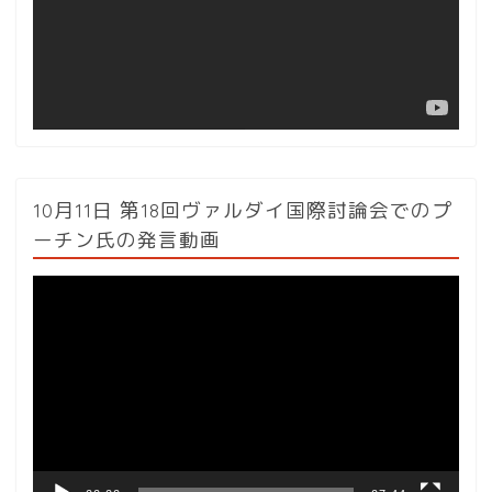
ヤ
ー
10月11日 第18回ヴァルダイ国際討論会でのプ
ーチン氏の発言動画
動
画
プ
レ
ー
ヤ
ー