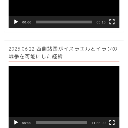
ー
00:00
05:15
2025.06.22 西側諸国がイスラエルとイランの
戦争を可能にした経緯
動
画
プ
レ
ー
ヤ
ー
00:00
11:55:00