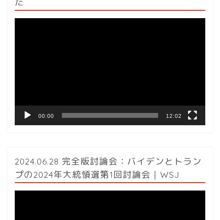
た
動
画
プ
レ
ー
ヤ
ー
00:00
12:02
2024.06.28 完全版討論会：バイデンとトラン
プの2024年大統領選第1回討論会｜WSJ
動
画
プ