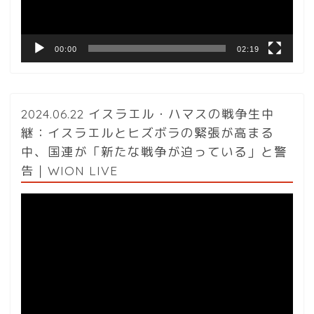
ー
00:00
02:19
2024.06.22 イスラエル・ハマスの戦争生中
継：イスラエルとヒズボラの緊張が高まる
中、国連が「新たな戦争が迫っている」と警
告｜WION LIVE
動
画
プ
レ
ー
ヤ
ー