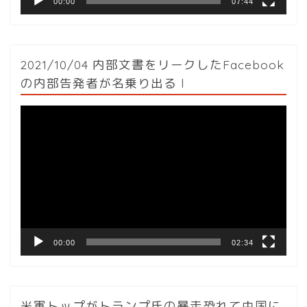
00:00
07:44
2021/10/04 内部文書をリークしたFacebook
の内部告発者が名乗り出る l
動
画
プ
レ
ー
ヤ
ー
00:00
02:34
米軍トップがトランプ氏の暴走恐れて中国に