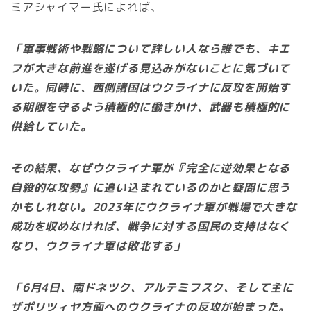
ミアシャイマー氏によれば、
「軍事戦術や戦略について詳しい人なら誰でも、キエ
フが大きな前進を遂げる見込みがないことに気づいて
いた。同時に、西側諸国はウクライナに反攻を開始す
る期限を守るよう積極的に働きかけ、武器も積極的に
供給していた。
その結果、なぜウクライナ軍が『完全に逆効果となる
自殺的な攻勢』に追い込まれているのかと疑問に思う
かもしれない。2023年にウクライナ軍が戦場で大きな
成功を収めなければ、戦争に対する国民の支持はなく
なり、ウクライナ軍は敗北する」
「6月4日、南ドネツク、アルテミフスク、そして主に
ザポリツィヤ方面へのウクライナの反攻が始まった。