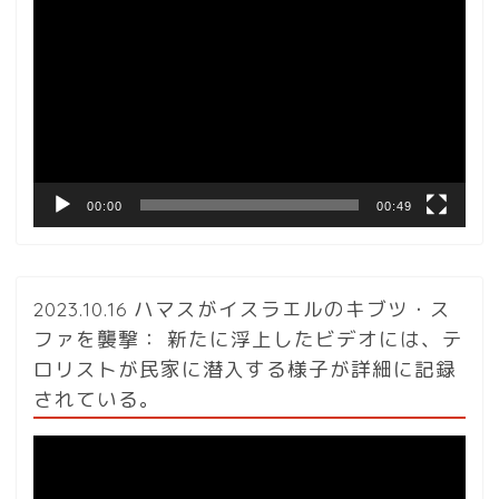
画
プ
レ
ー
ヤ
ー
00:00
00:49
2023.10.16 ハマスがイスラエルのキブツ・ス
ファを襲撃： 新たに浮上したビデオには、テ
ロリストが民家に潜入する様子が詳細に記録
されている。
動
画
プ