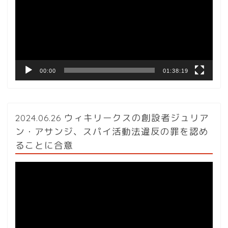
レ
ー
ヤ
ー
00:00
01:38:19
2024.06.26 ウィキリークスの創設者ジュリア
ン・アサンジ、スパイ活動法違反の罪を認め
ることに合意
動
画
プ
レ
ー
ヤ