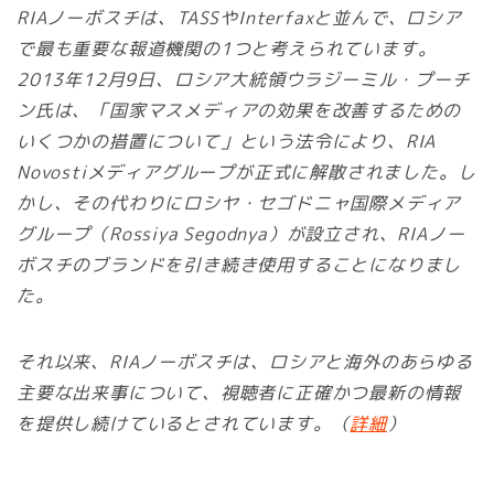
RIAノーボスチは、TASSやInterfaxと並んで、ロシア
で最も重要な報道機関の1つと考えられています。
2013年12月9日、ロシア大統領ウラジーミル・プーチ
ン氏は、「国家マスメディアの効果を改善するための
いくつかの措置について」という法令により、RIA
Novostiメディアグループが正式に解散されました。し
かし、その代わりにロシヤ・セゴドニャ国際メディア
グループ（Rossiya Segodnya）が設立され、RIAノー
ボスチのブランドを引き続き使用することになりまし
た。
それ以来、RIAノーボスチは、ロシアと海外のあらゆる
主要な出来事について、視聴者に正確かつ最新の情報
を提供し続けているとされています。（
詳細
）