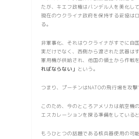
たが、キエフ政権はバンデル人を美化し
現在のウクライナ政府を保持する妥協は
る。
非軍事化、それはウクライナがすでに自
実だけでなく、西側から渡された武器は
軍用機が供給され、他国の領土から作戦
ればならない」
という。
つまり、プーチンはNATOの飛行場を攻
このため、今のところアメリカは航空機
エスカレーションを探る準備をしている
もうひとつの話題である核兵器使用の可