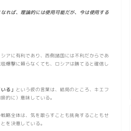
になれば、理論的には使用可能だが、今は使用する
ロシアに有利であり、西側諸国には不利だからであ
絨毯爆撃に頼らなくても、ロシアは勝てると確信し
ている」
という彼の言葉は、結局のところ、キエフ
間接的に）意味している。
の戦略全体は、気を散らすことも挑発することもせ
ことを決意している。