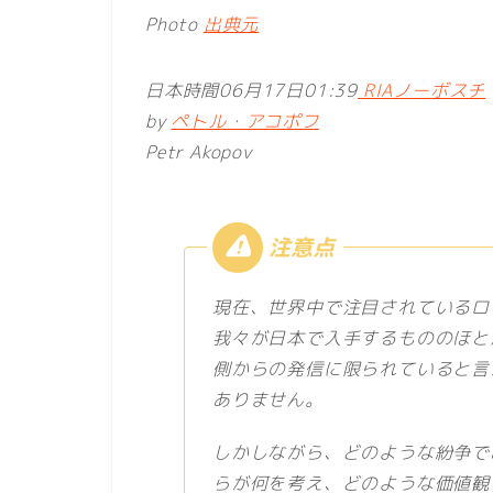
Photo
出典元
日本時間06月17日01:39
RIAノーボスチ
by
ペトル・アコポフ
Petr Akopov
現在、世界中で注目されているロ
我々が日本で入手するもののほと
側からの発信に限られていると言
ありません。
しかしながら、どのような紛争で
らが何を考え、どのような価値観