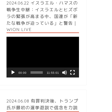
2024.06.22 イスラエル・ハマスの
戦争生中継：イスラエルとヒズボ
ラの緊張が高まる中、国連が「新
たな戦争が迫っている」と警告｜
WION LIVE
動
画
プ
レ
ー
ヤ
ー
00:00
11:55:01
2024.06.08 有罪判決後、トランプ
氏が最初の選挙遊説で信念を力説