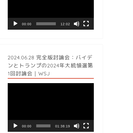
レ
ー
ヤ
ー
00:00
12:02
2024.06.28 完全版討論会：バイデ
ンとトランプの2024年大統領選第
1回討論会｜WSJ
動
画
プ
レ
ー
ヤ
ー
00:00
01:38:19