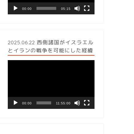
ヤ
ー
00:00
05:15
2025.06.22 西側諸国がイスラエル
とイランの戦争を可能にした経緯
動
画
プ
レ
ー
ヤ
ー
00:00
11:55:00