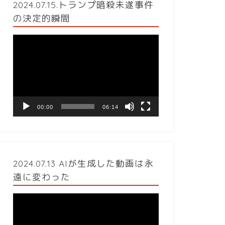
2024.07.15.トランプ暗殺未遂事件
の決定的瞬間
動
画
プ
レ
ー
ヤ
ー
00:00
06:14
2024.07.13 AIが生成した動画は永
遠に変わった
動
画
プ