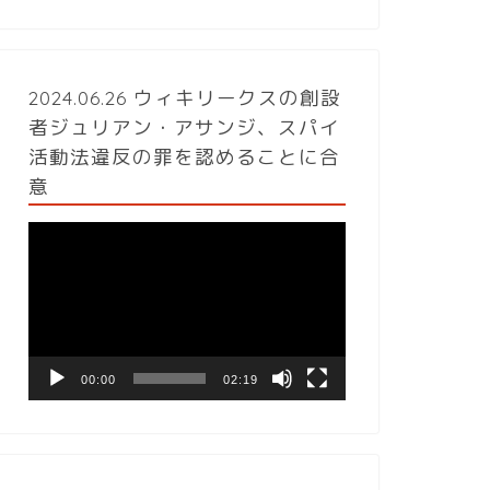
2024.06.26 ウィキリークスの創設
者ジュリアン・アサンジ、スパイ
活動法違反の罪を認めることに合
意
動
画
プ
レ
ー
ヤ
ー
00:00
02:19