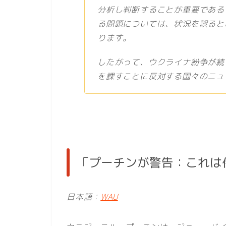
分析し判断することが重要である
る問題については、状況を誤ると
ります。
したがって、ウクライナ紛争が続
を課すことに反対する国々のニュ
「プーチンが警告：これは
日本語：
WAU