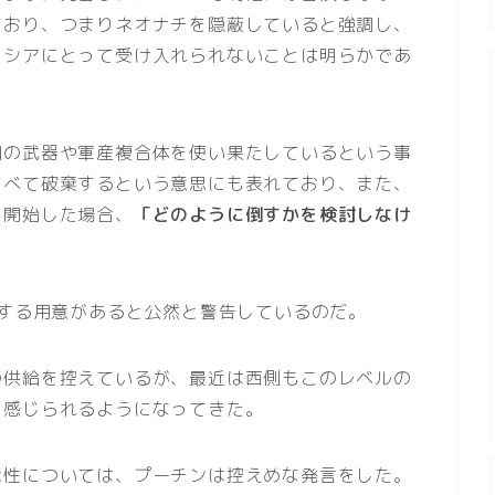
ており、つまりネオナチを隠蔽していると強調し、
ロシアにとって受け入れられないことは明らかであ
国の武器や軍産複合体を使い果たしているという事
すべて破棄するという意思にも表れており、また、
を開始した場合、
「どのように倒すかを検討しなけ
撃する用意があると公然と警告しているのだ。
の供給を控えているが、最近は西側もこのレベルの
と感じられるようになってきた。
能性については、プーチンは控えめな発言をした。