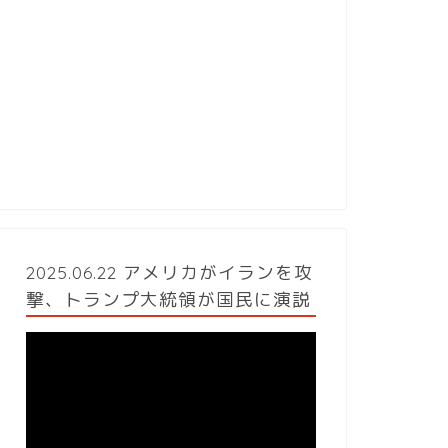
2025.06.22 アメリカがイランを攻
撃、トランプ大統領が国民に演説
動
画
プ
レ
ー