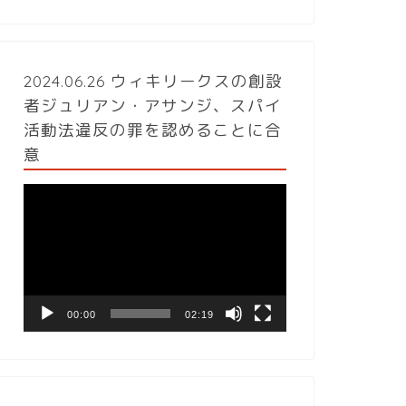
2024.06.26 ウィキリークスの創設
者ジュリアン・アサンジ、スパイ
活動法違反の罪を認めることに合
意
動
画
プ
レ
ー
ヤ
ー
00:00
02:19