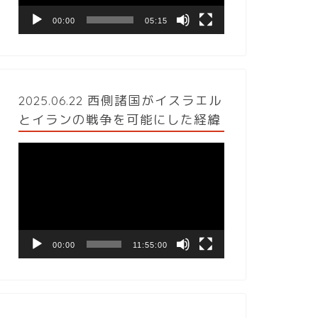
ヤ
ー
00:00
05:15
2025.06.22 西側諸国がイスラエル
とイランの戦争を可能にした経緯
動
画
プ
レ
ー
ヤ
ー
00:00
11:55:00