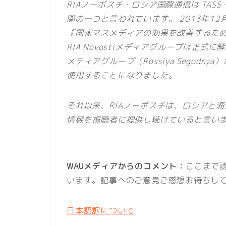
RIAノーボスチ・ロシア国際通信は TASS 
関の一つと言われています。 2013年1
『国家マスメディアの効果を改善するた
RIA Novostiメディアグループは正
メディアグループ（Rossiya Segod
使用することになりました。
それ以来、RIAノーボスチは、ロシアと
情報を視聴者に提供し続けていると言い
WAUメディアからのコメント：
ここまで
います。記事へのご意見ご感想お待ちし
日本語訳について