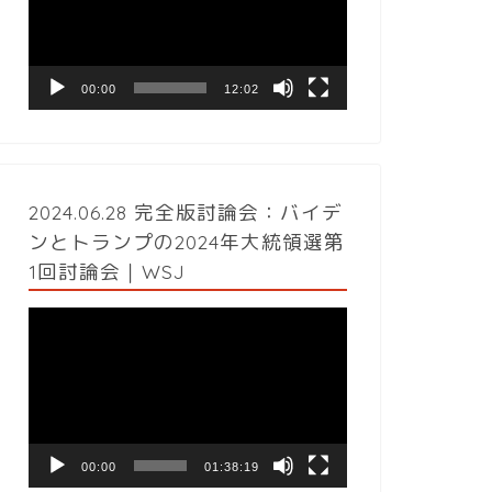
レ
ー
ヤ
ー
00:00
12:02
2024.06.28 完全版討論会：バイデ
ンとトランプの2024年大統領選第
1回討論会｜WSJ
動
画
プ
レ
ー
ヤ
ー
00:00
01:38:19