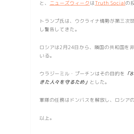
と、
ニューズウィーク
は
Truth Social
の
トランプ氏は、ウクライナ情勢が第三次
し警告してきた。
ロシアは2月24日から、隣国の共和国を
いる。
ウラジーミル・プーチンはその目的を
「
きた人々を守るため」
とした。
軍隊の任務はドンバスを解放し、ロシア
以上。