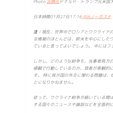
Photo
出典元
ドナルド・トランプ元米国大
日本時間01月27日17:16
RIAノーボスチ
注：
現在、世界中でロシアとウクライナ
る情報のほとんどは、欧米を中心にした
ていると言ってよいでしょう。 中にはフ
しかし、どのような紛争も、当事者両方
値観で行動しているのか、読者が客観的
す。 特に我が国の外交に関わる問題は、
とになりかねません。
従って、ウクライナ紛争が続いている間
する国々のニュースや論説などを全面的