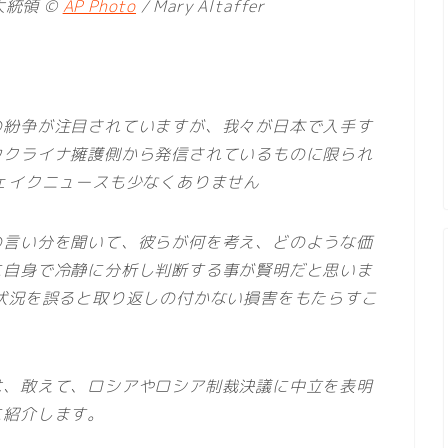
統領 ©
AP Photo
/ Mary Altaffer
の紛争が注目されていますが、我々が日本で入手す
ウクライナ擁護側から発信されているものに限られ
ェイクニュースも少なくありません
の言い分を聞いて、彼らが何を考え、どのような価
に自身で冷静に分析し判断する事が賢明だと思いま
状況を誤ると取り返しの付かない損害をもたらすこ
は、敢えて、ロシアやロシア制裁決議に中立を表明
に紹介します。