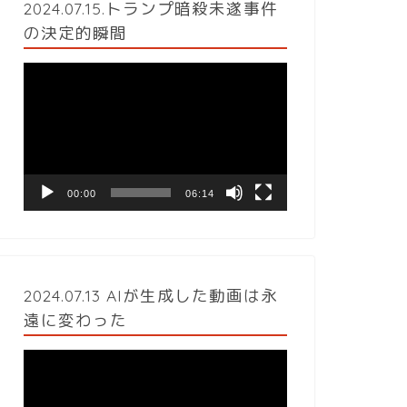
2024.07.15.トランプ暗殺未遂事件
の決定的瞬間
動
画
プ
レ
ー
ヤ
ー
00:00
06:14
2024.07.13 AIが生成した動画は永
遠に変わった
動
画
プ