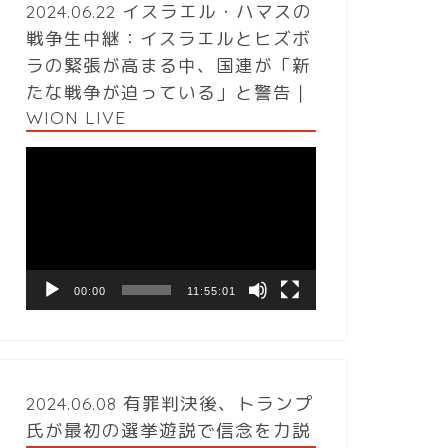
2024.06.22 イスラエル・ハマスの
戦争生中継：イスラエルとヒズボ
ラの緊張が高まる中、国連が「新
たな戦争が迫っている」と警告｜
WION LIVE
動
画
プ
レ
ー
ヤ
ー
00:00
11:55:01
2024.06.08 有罪判決後、トランプ
氏が最初の選挙遊説で信念を力説