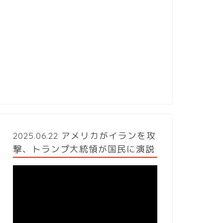
2025.06.22 アメリカがイランを攻
撃、トランプ大統領が国民に演説
動
画
プ
レ
ー