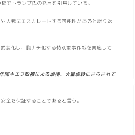
投稿でトランプ氏の発言を引用している。
世界大戦にエスカレートする可能性があると繰り返
非武装化し、脱ナチ化する特別軍事作戦を実施して
8年間キエフ政権による虐待、大量虐殺にさらされて
の安全を保証することであると言う。