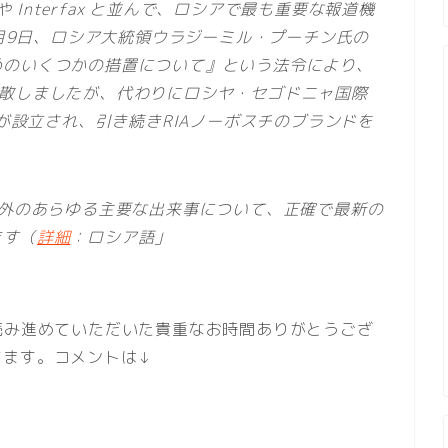
や Interfax と並んで、ロシアで最も重要な報道機
2月9日、ロシア大統領ウラジーミル・プーチン氏の
めのいくつかの措置について』という法令により、
式に解散しましたが、代わりにロシヤ・セゴドニャ国際
nya）が設立され、引き続きRIAノーボスチのブランドを
海外のあらゆる主要な出来事について、正確で最新の
ます（
詳細
：ロシア語」
読み進めていただいた貴重なお時間ありがとうござ
てます。コメントは↓