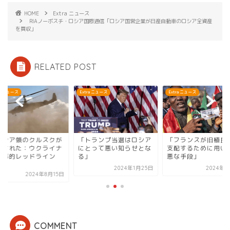
HOME
Extra ニュース
RIAノーボスチ・ロシア国際通信「ロシア国営企業が日産自動車のロシア全資産
を買収」
RELATED POST
ra ニュース
Extra ニュース
Extra ニュース
ロシア領のクルスクが
「トランプ当選はロシア
「フランスが旧植民
撃された：ウクライナ
にとって悪い知らせとな
支配するために用い
軍事的レッドライン
る」
悪な手段」
.
2024年1月25日
2024年7
2024年8月15日
COMMENT