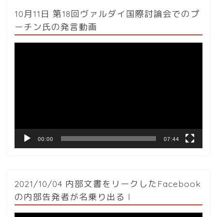
10月11日 第18回ヴァルダイ国際討論会でのプ
ーチン氏の発言動画
動
画
プ
レ
ー
ヤ
ー
00:00
07:44
2021/10/04 内部文書をリークしたFacebook
の内部告発者が名乗り出る l