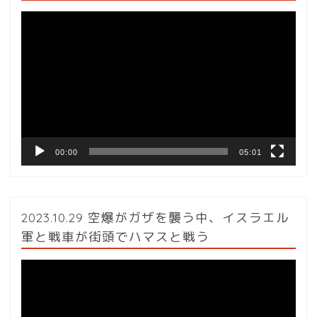
動
画
プ
レ
ー
ヤ
ー
00:00
05:01
2023.10.29 空爆がガザを襲う中、イスラエル
軍と戦車が街頭でハマスと戦う
動
画
プ
レ