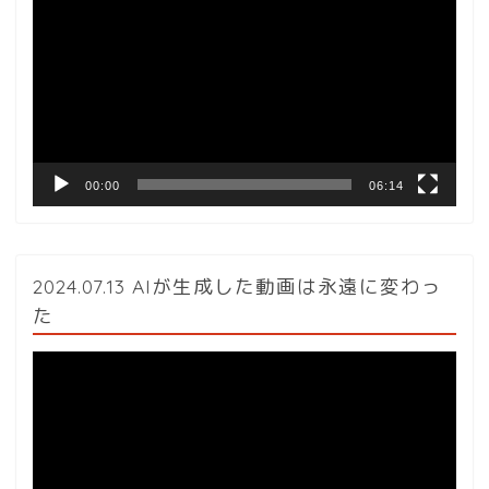
画
プ
レ
ー
ヤ
ー
00:00
06:14
2024.07.13 AIが生成した動画は永遠に変わっ
た
動
画
プ
レ
ー
ヤ