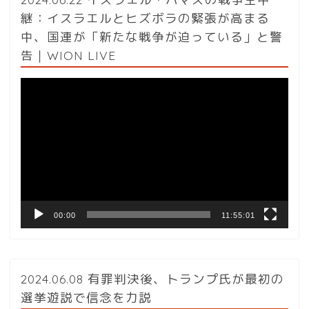
継：イスラエルとヒズボラの緊張が高まる
中、国連が「新たな戦争が迫っている」と警
告｜WION LIVE
動
画
プ
レ
ー
ヤ
ー
00:00
11:55:01
2024.06.08 有罪判決後、トランプ氏が最初の
選挙遊説で信念を力説