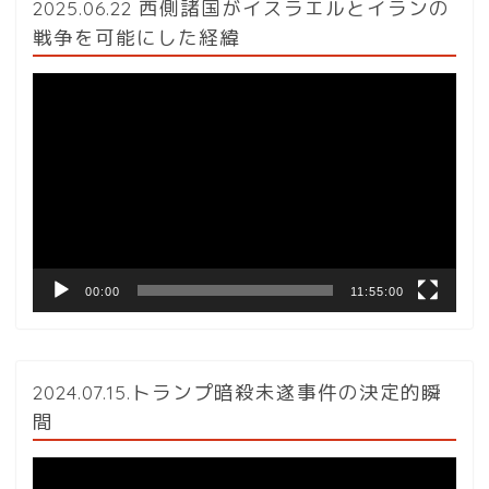
2025.06.22 西側諸国がイスラエルとイランの
戦争を可能にした経緯
動
画
プ
レ
ー
ヤ
ー
00:00
11:55:00
2024.07.15.トランプ暗殺未遂事件の決定的瞬
間
動