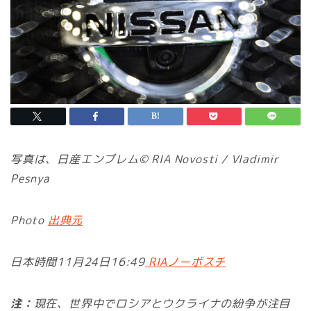
写真は、日産エンブレム© RIA Novosti / Vladimir
Pesnya
Photo
出典元
日本時間11月24日16:49
RIAノーボスチ
注：
現在、世界中でロシアとウクライナの紛争が注目