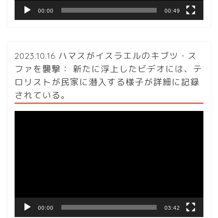
00:00
00:49
2023.10.16 ハマスがイスラエルのキブツ・ス
ファを襲撃： 新たに浮上したビデオには、テ
ロリストが民家に潜入する様子が詳細に記録
されている。
動
画
プ
レ
ー
ヤ
ー
00:00
03:42