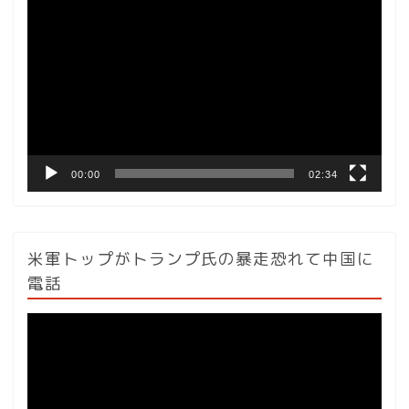
動
画
プ
レ
ー
ヤ
ー
00:00
02:34
米軍トップがトランプ氏の暴走恐れて中国に
電話
動
画
プ
レ
ー