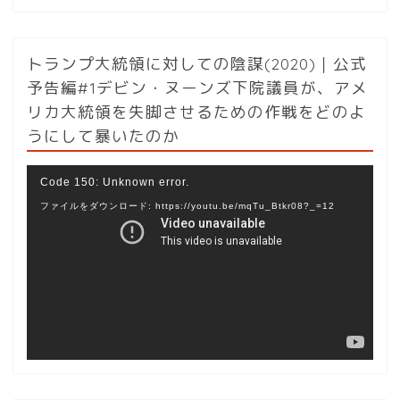
トランプ大統領に対しての陰謀(2020)｜公式
予告編#1デビン・ヌーンズ下院議員が、アメ
リカ大統領を失脚させるための作戦をどのよ
うにして暴いたのか
動
Code 150: Unknown error.
画
ファイルをダウンロード: https://youtu.be/mqTu_Btkr08?_=12
プ
レ
ー
ヤ
ー