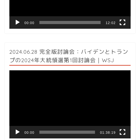
ー
00:00
12:02
2024.06.28 完全版討論会：バイデンとトラン
プの2024年大統領選第1回討論会｜WSJ
動
画
プ
レ
ー
ヤ
ー
00:00
01:38:19