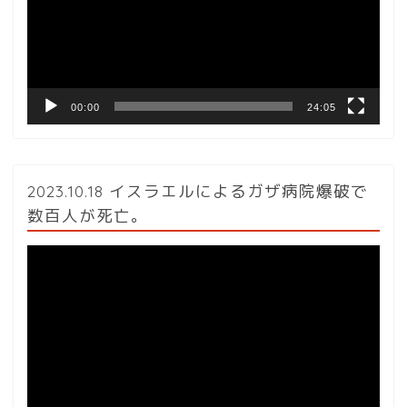
ー
ヤ
ー
00:00
24:05
2023.10.18 イスラエルによるガザ病院爆破で
数百人が死亡。
動
画
プ
レ
ー
ヤ
ー