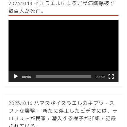
2023.10.18 イスラエルによるガザ病院爆破で
数百人が死亡。
動
画
プ
レ
ー
ヤ
ー
00:00
00:49
2023.10.16 ハマスがイスラエルのキブツ・ス
ファを襲撃： 新たに浮上したビデオには、テ
ロリストが民家に潜入する様子が詳細に記録
されている。