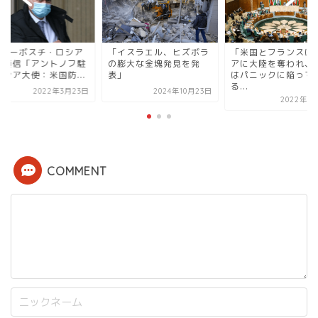
IAノーボスチ・ロシア
「イスラエル、ヒズボラ
「米国とフランスは
際通信「アントノフ駐
の膨大な金塊発見を発
アに大陸を奪われ、
ロシア大使：米国防...
表」
はパニックに陥って
る...
2022年3月23日
2024年10月23日
2022年7
COMMENT