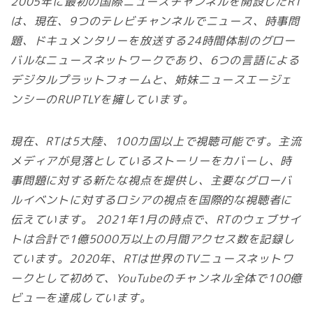
2005年に最初の国際ニュースチャンネルを開設したRT
は、現在、9つのテレビチャンネルでニュース、時事問
題、ドキュメンタリーを放送する24時間体制のグロー
バルなニュースネットワークであり、6つの言語による
デジタルプラットフォームと、姉妹ニュースエージェ
ンシーのRUPTLYを擁しています。
現在、RTは5大陸、100カ国以上で視聴可能です。主流
メディアが見落としているストーリーをカバーし、時
事問題に対する新たな視点を提供し、主要なグローバ
ルイベントに対するロシアの視点を国際的な視聴者に
伝えています。 2021年1月の時点で、RTのウェブサイ
トは合計で1億5000万以上の月間アクセス数を記録し
ています。2020年、RTは世界のTVニュースネットワ
ークとして初めて、YouTubeのチャンネル全体で100億
ビューを達成しています。