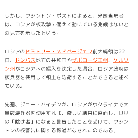
しかし、ワシントン・ポストによると、米国当局者
は、ロシアが核攻撃に備えて動いている兆候はないと
の見方を示したという。
ロシアの
ドミトリー・メドベージェフ
前大統領は22
日、
ドンバス
地方の共和国や
ザポロージエ州
、
ケルソ
ン州
がロシアへの編入を決定した場合、ロシア政府は
核兵器を使用して領土を防衛することができると述べ
ている。
先週、ジョー・バイデンが、ロシアがウクライナで大
量破壊兵器を使用すれば、厳しい結果に直面し、世界
の
「除け者」
になると警告したことを受けて、ワシン
トンの核警告に関する報道がなされたのである。