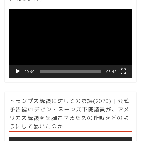
動
画
プ
レ
ー
ヤ
ー
00:00
03:42
トランプ大統領に対しての陰謀(2020)｜公式
予告編#1デビン・ヌーンズ下院議員が、アメ
リカ大統領を失脚させるための作戦をどのよ
うにして暴いたのか
動