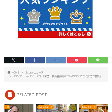
HOME
Extra ニュース
ロシア・トゥデイ（RT) 「米国、核兵器使用についてロシアに非公式に警告」
RELATED POST
ra ニュース
Extra ニュース
Extra ニュース