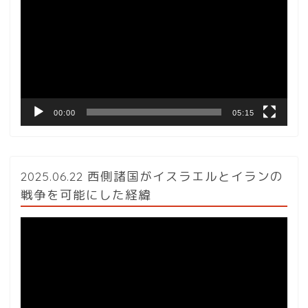
プ
レ
ー
ヤ
ー
00:00
05:15
2025.06.22 西側諸国がイスラエルとイランの
戦争を可能にした経緯
動
画
プ
レ
ー
ヤ