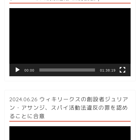
動
画
プ
レ
ー
ヤ
ー
00:00
01:38:19
2024.06.26 ウィキリークスの創設者ジュリア
ン・アサンジ、スパイ活動法違反の罪を認め
ることに合意
動
画