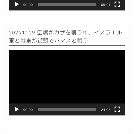
00:00
05:01
2023.10.29 空爆がガザを襲う中、イスラエル
軍と戦車が街頭でハマスと戦う
動
画
プ
レ
ー
ヤ
ー
00:00
24:05