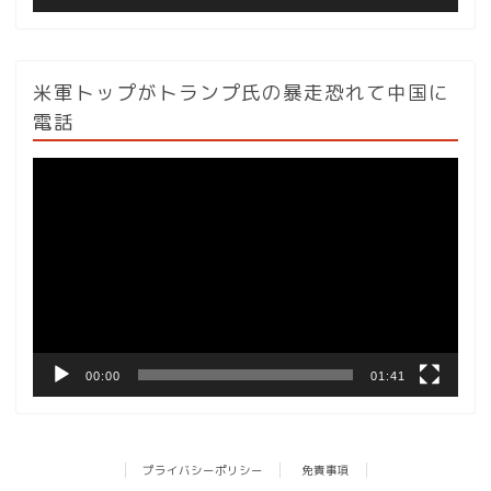
米軍トップがトランプ氏の暴走恐れて中国に
電話
動
画
プ
レ
ー
ヤ
ー
00:00
01:41
プライバシーポリシー
免責事項