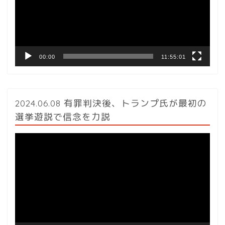
ー
ヤ
ー
00:00
11:55:01
2024.06.08 有罪判決後、トランプ氏が最初の
選挙遊説で信念を力説
動
画
プ
レ
ー
ヤ
ー