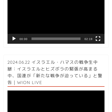
プ
レ
ー
ヤ
ー
00:00
02:19
2024.06.22 イスラエル・ハマスの戦争生中
継：イスラエルとヒズボラの緊張が高まる
中、国連が「新たな戦争が迫っている」と警
告｜WION LIVE
動
画
プ
レ