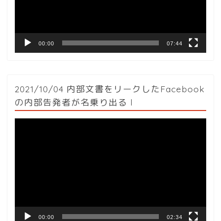
ヤ
ー
00:00
07:44
2021/10/04 内部文書をリークしたFacebook
の内部告発者が名乗り出る l
動
画
プ
レ
ー
ヤ
ー
00:00
02:34