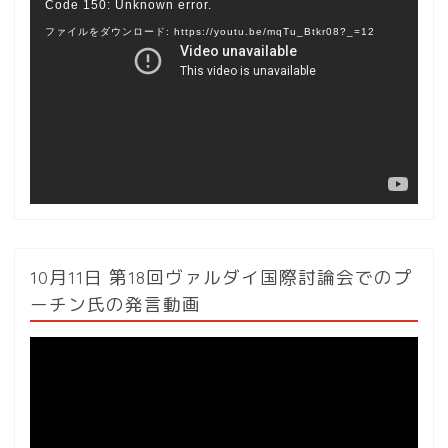
Code 150: Unknown error.
画
ファイルをダウンロード: https://youtu.be/mqTu_Btkr08?_=12
プ
レ
ー
ヤ
ー
10月11日 第18回ヴァルダイ国際討論会でのプ
ーチン氏の発言動画
動
画
プ
レ
ー