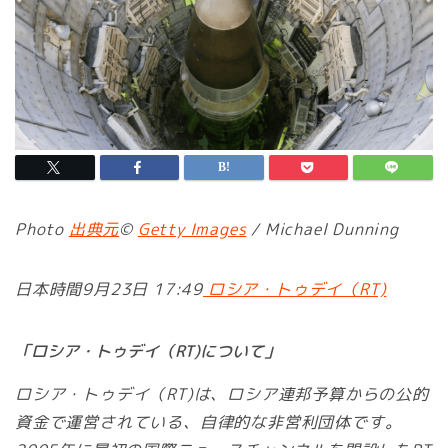
Photo
出典元
©
Getty Images
/ Michael Dunning
日本時間9月23日 17:49
ロシア・トゥデイ（RT)
「ロシア・トゥデイ（RT)について」
ロシア・トゥデイ（RT)は、ロシア連邦予算からの公的
資金で運営されている、自律的な非営利団体です。