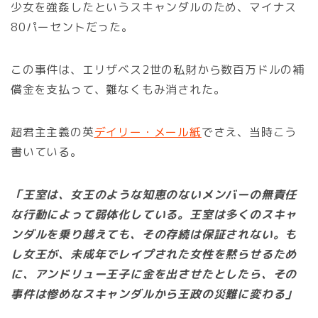
少女を強姦したというスキャンダルのため、マイナス
80パーセントだった。
この事件は、エリザベス2世の私財から数百万ドルの補
償金を支払って、難なくもみ消された。
超君主主義の英
デイリー・メール紙
でさえ、当時こう
書いている。
「王室は、女王のような知恵のないメンバーの無責任
な行動によって弱体化している。王室は多くのスキャ
ンダルを乗り越えても、その存続は保証されない。も
し女王が、未成年でレイプされた女性を黙らせるため
に、アンドリュー王子に金を出させたとしたら、その
事件は惨めなスキャンダルから王政の災難に変わる」