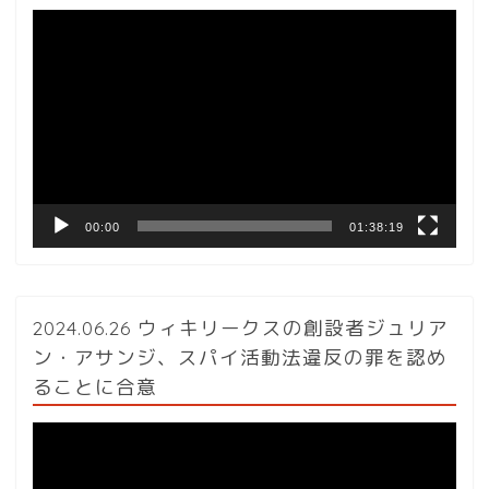
動
画
プ
レ
ー
ヤ
ー
00:00
01:38:19
2024.06.26 ウィキリークスの創設者ジュリア
ン・アサンジ、スパイ活動法違反の罪を認め
ることに合意
動
画
プ