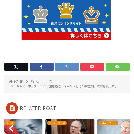
HOME
Extra ニュース
RIAノーボスチ・ロシア国際通信「イギリスとその君主制、攻撃を受けて」
RELATED POST
ra ニュース
Extra ニュース
Extra ニュース