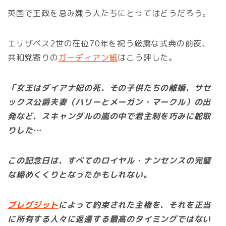
英国で王政を忌み嫌う人たちにとってはどうだろう。
エリザベス2世の在位70年を祝う厳粛な式典の前夜、
共和党寄りの
ガーディアン紙
はこう評した。
「女王はダイアナ妃の死、その子供たちの離婚、サセ
ックス公爵夫妻（ハリーとメーガン・マークル）の出
発など、スキャンダルの嵐の中で君主制を巧みに舵取
りした…
この記念日は、すべてのロイヤル・ナンセンスの完璧
な締めくくりとなったかもしれない。
ブレグジット
によって約束された主権を、それを正当
に所有する人々に返還する最高のタイミングではない