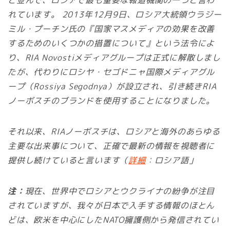
と並んで、ロシアで最も重要な報道機関の一つと言わ
れています。 2013年12月9日、ロシア大統領ウラジー
ミル・プーチン氏の『国家マスメディアの効果を改善
するためのいくつかの措置について』という法令によ
り、RIA Novostiメディアグループは正式に解散しまし
たが、代わりにロシヤ・セゴドニャ国際メディアグル
ープ（Rossiya Segodnya）が設立され、引き続きRIA
ノーボスチのブランドを使用することになりました。
それ以来、RIAノーボスチは、ロシアと海外のあらゆる
主要な出来事について、正確で最新の情報を視聴者に
提供し続けていると言います（
詳細
：ロシア語」
注：
現在、世界中でロシアとウクライナの紛争が注目
されていますが、我々が日本で入手する情報のほとん
どは、欧米を中心にしたNATO擁護側から発信されてい