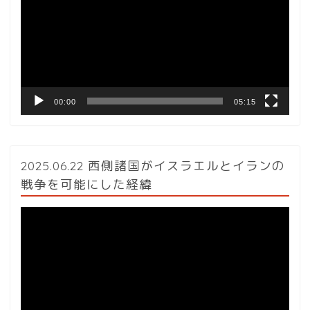
プ
レ
ー
ヤ
ー
00:00
05:15
2025.06.22 西側諸国がイスラエルとイランの
戦争を可能にした経緯
動
画
プ
レ
ー
ヤ
ー