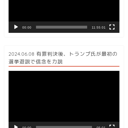
ヤ
ー
00:00
11:55:01
2024.06.08 有罪判決後、トランプ氏が最初の
選挙遊説で信念を力説
動
画
プ
レ
ー
ヤ
ー
00:00
05:01