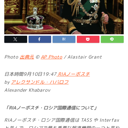
Photo
出典元
©
AP Photo
/ Alastair Grant
日本時間9月10日19:47
RIAノーボスチ
by
アレクサンドル・ハバロフ
Alexander Khabarov
「RIAノーボスチ・ロシア国際通信について」
RIAノーボスチ・ロシア国際通信は TASS や Interfax