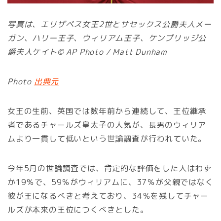
写真は、エリザベス女王2世とサセックス公爵夫人メー
ガン、ハリー王子、ウィリアム王子、ケンブリッジ公
爵夫人ケイト© AP Photo / Matt Dunham
Photo
出典元
女王の生前、英国では数年前から連続して、王位継承
者であるチャールズ皇太子の人気が、長男のウィリア
ムより一貫して低いという世論調査が行われていた。
今年5月の世論調査では、肯定的な評価をした人はわず
か19％で、59％がウィリアムに、37％が父親ではなく
彼が王になるべきと考えており、34％を残してチャー
ルズが本来の王位につくべきとした。