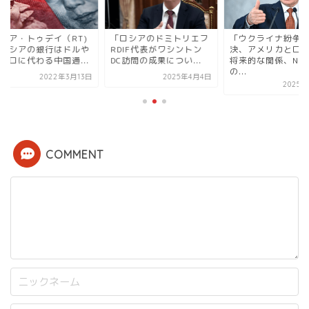
シア・トゥデイ（RT)
「ロシアのドミトリエフ
「ウクライナ紛争の
ロシアの銀行はドルや
RDIF代表がワシントン
決、アメリカとロシ
ーロに代わる中国通...
DC訪問の成果につい...
将来的な関係、NAT
の...
2022年3月13日
2025年4月4日
2025年7
COMMENT