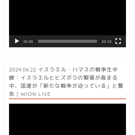
レ
ー
ヤ
ー
00:00
02:19
2024.06.22 イスラエル・ハマスの戦争生中
継：イスラエルとヒズボラの緊張が高まる
中、国連が「新たな戦争が迫っている」と警
告｜WION LIVE
動
画
プ
レ
ー