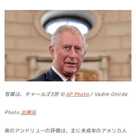
写真は、チャールズ3世 ©
AP Photo
/ Vadim Ghirda
Photo
出典元
弟のアンドリューの評価は、主に未成年のアメリカ人