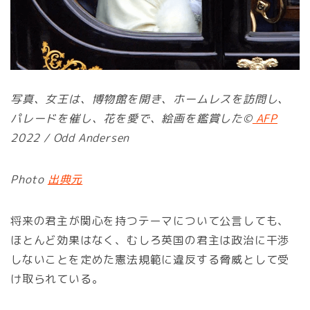
写真、女王は、博物館を開き、ホームレスを訪問し、
パレードを催し、花を愛で、絵画を鑑賞した©
AFP
2022 / Odd Andersen
Photo
出典元
将来の君主が関心を持つテーマについて公言しても、
ほとんど効果はなく、むしろ英国の君主は政治に干渉
しないことを定めた憲法規範に違反する脅威として受
け取られている。