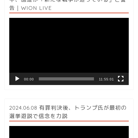
告｜WION LIVE
動
画
プ
レ
ー
ヤ
ー
00:00
11:55:01
2024.06.08 有罪判決後、トランプ氏が最初の
選挙遊説で信念を力説
動
画