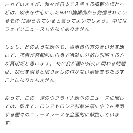
されていますが、我々が日本で入手する情報のほとん
どは、欧米を中心にしたNATO擁護側から発信されてい
るもの に限られていると言ってよいでしょう。 中には
フェイクニュースも少なくありません
しかし、どのような紛争も、当事者両方の言い分を聞
いて、読者が客観的に自身で冷静に分析し判断する方
が賢明だと思います。 特に我が国の外交に関わる問題
は、状況を誤ると取り返しの付かない損害をもたらす
ことになりかねません。
従って、この一連のウクライナ紛争のニュースに関し
ては、敢えて、ロシアやロシア制裁決議に中立を表明
する国々のニュースソースを全面的に解説していま
す。