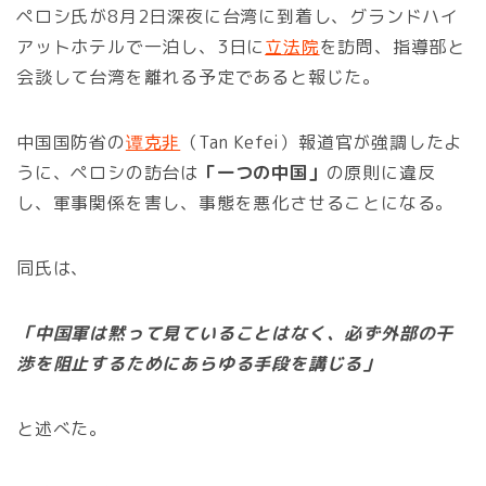
ペロシ氏が8月2日深夜に台湾に到着し、グランドハイ
アットホテルで一泊し、3日に
立法院
を訪問、指導部と
会談して台湾を離れる予定であると報じた。
中国国防省の
谭克非
（Tan Kefei）報道官が強調したよ
うに、ペロシの訪台は
「一つの中国」
の原則に違反
し、軍事関係を害し、事態を悪化させることになる。
同氏は、
「中国軍は黙って見ていることはなく、必ず外部の干
渉を阻止するためにあらゆる手段を講じる」
と述べた。