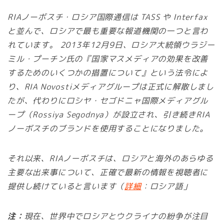
RIAノーボスチ・ロシア国際通信は TASS や Interfax
と並んで、ロシアで最も重要な報道機関の一つと言わ
れています。 2013年12月9日、ロシア大統領ウラジー
ミル・プーチン氏の『国家マスメディアの効果を改善
するためのいくつかの措置について』という法令によ
り、RIA Novostiメディアグループは正式に解散しまし
たが、代わりにロシヤ・セゴドニャ国際メディアグル
ープ（Rossiya Segodnya）が設立され、引き続きRIA
ノーボスチのブランドを使用することになりました。
それ以来、RIAノーボスチは、ロシアと海外のあらゆる
主要な出来事について、正確で最新の情報を視聴者に
提供し続けていると言います（
詳細
：ロシア語」
注：
現在、世界中でロシアとウクライナの紛争が注目