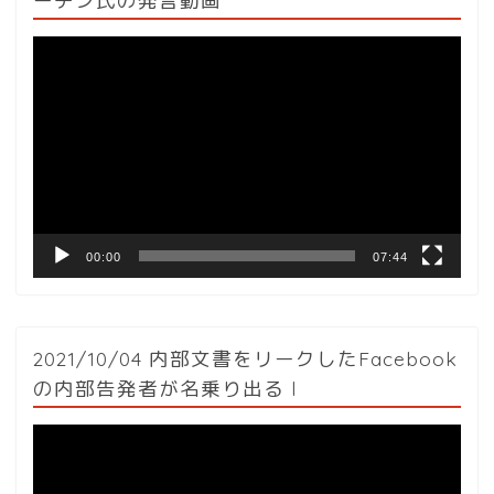
ーチン氏の発言動画
動
画
プ
レ
ー
ヤ
ー
00:00
07:44
2021/10/04 内部文書をリークしたFacebook
の内部告発者が名乗り出る l
動
画
プ