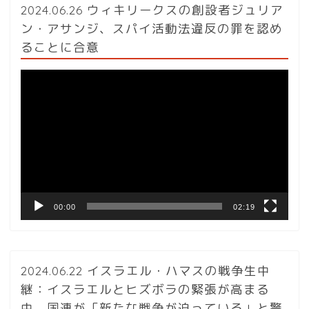
2024.06.26 ウィキリークスの創設者ジュリア
ン・アサンジ、スパイ活動法違反の罪を認め
ることに合意
動
画
プ
レ
ー
ヤ
ー
00:00
02:19
2024.06.22 イスラエル・ハマスの戦争生中
継：イスラエルとヒズボラの緊張が高まる
中、国連が「新たな戦争が迫っている」と警