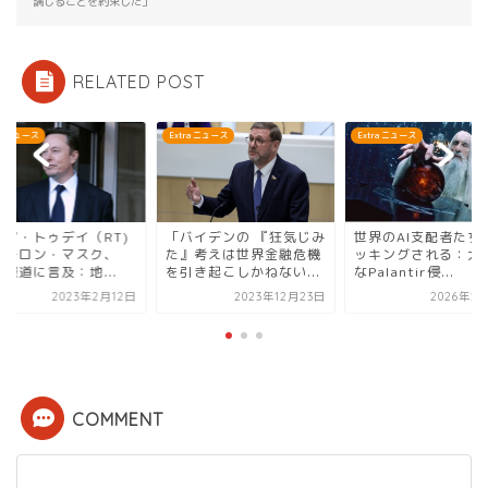
講じることを約束した」
RELATED POST
ra ニュース
Extra ニュース
Extra ニュース
バイデンの 『狂気じみ
世界のAI支配者たちがハ
ロシア・トゥデイ（R
』考えは世界金融危機
ッキングされる：大規模
「イーロン・マスク
引き起こしかねない...
なPalantir侵...
UFO報道に言及：地..
2023年12月23日
2026年2月19日
2023年2月
COMMENT