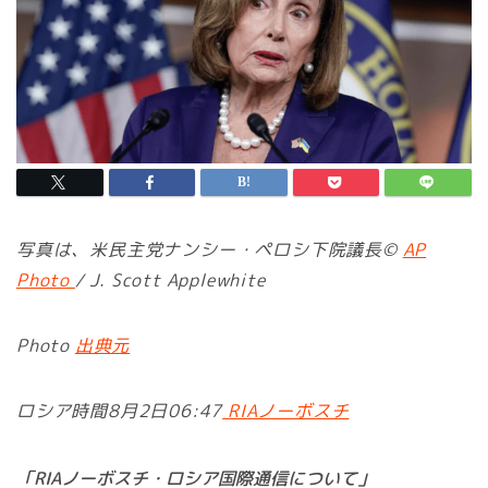
写真は、米民主党ナンシー・ペロシ下院議長©
AP
Photo
/ J. Scott Applewhite
Photo
出典元
ロシア時間8月2日06:47
RIAノーボスチ
「RIAノーボスチ・ロシア国際通信について」