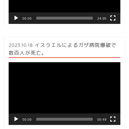
ー
00:00
24:05
2023.10.18 イスラエルによるガザ病院爆破で
数百人が死亡。
動
画
プ
レ
ー
ヤ
ー
00:00
00:49