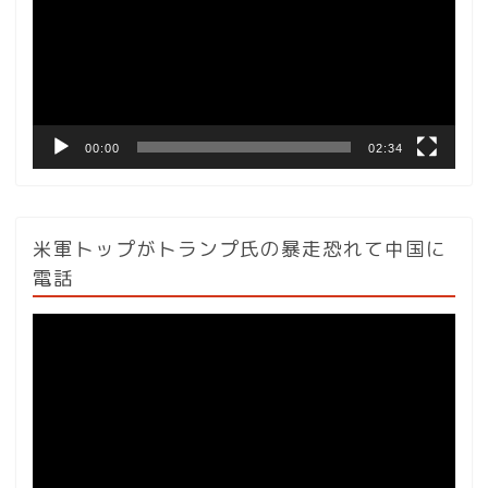
レ
ー
ヤ
ー
00:00
02:34
米軍トップがトランプ氏の暴走恐れて中国に
電話
動
画
プ
レ
ー
ヤ
ー