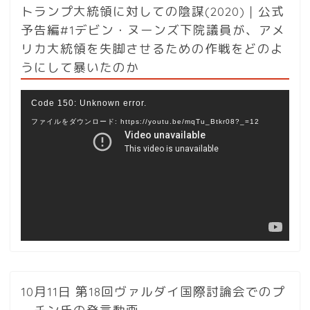
トランプ大統領に対しての陰謀(2020)｜公式
予告編#1デビン・ヌーンズ下院議員が、アメ
リカ大統領を失脚させるための作戦をどのよ
うにして暴いたのか
動
Code 150: Unknown error.
画
ファイルをダウンロード: https://youtu.be/mqTu_Btkr08?_=12
プ
レ
ー
ヤ
ー
10月11日 第18回ヴァルダイ国際討論会でのプ