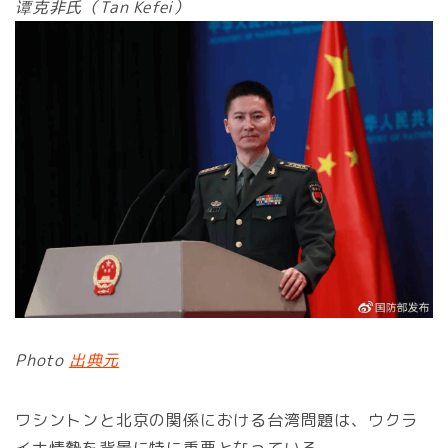
谭克非氏（Tan Kefei）
Photo
出典元
ワシントンと北京の関係における台湾問題は、ウクラ
イナ情勢を背景に特に重要となっている。