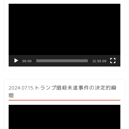
動
画
プ
レ
ー
ヤ
ー
00:00
11:55:00
2024.07.15.トランプ暗殺未遂事件の決定的瞬
間
動
画
プ
レ