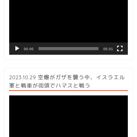
プ
レ
ー
ヤ
ー
00:00
05:01
2023.10.29 空爆がガザを襲う中、イスラエル
軍と戦車が街頭でハマスと戦う
動
画
プ
レ
ー
ヤ