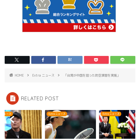
HOME
Extra ニュース
「台湾が中国を狙った防空演習を実施」
RELATED POST
ra ニュース
Extra ニュース
Extra ニュース