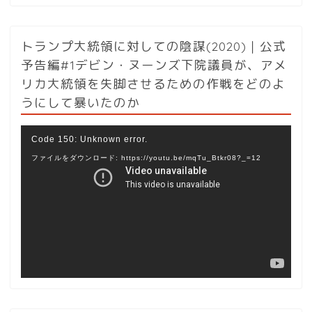
トランプ大統領に対しての陰謀(2020)｜公式
予告編#1デビン・ヌーンズ下院議員が、アメ
リカ大統領を失脚させるための作戦をどのよ
うにして暴いたのか
動
Code 150: Unknown error.
画
ファイルをダウンロード: https://youtu.be/mqTu_Btkr08?_=12
プ
レ
ー
ヤ
ー