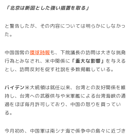
「北京は断固とした強い措置を取る」
と警告したが、その内容については明らかにしなかっ
た。
中国国営の
環球時報
も、下院議長の訪問は大きな挑発
行為とみなされ、米中関係に
「重大な影響」
を与える
とし、訪問反対を促す社説を多数掲載している。
バイデン
米大統領は就任以来、台湾との友好関係を維
持し、台湾への武器供与や米軍艦による台湾海峡の通
過をほぼ毎月許可しており、中国の怒りを買ってい
る。
今月初め、中国軍は南シナ海で係争中の島々に近づき