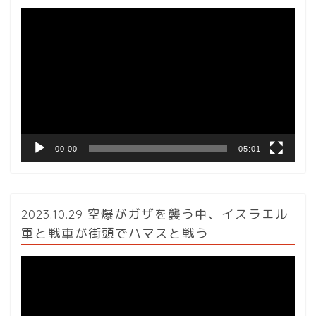
動
画
プ
レ
ー
ヤ
ー
00:00
05:01
2023.10.29 空爆がガザを襲う中、イスラエル
軍と戦車が街頭でハマスと戦う
動
画
プ
レ