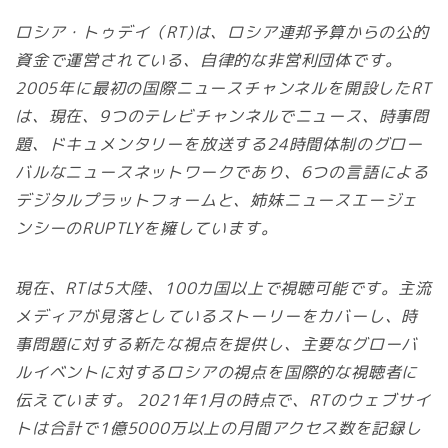
ロシア・トゥデイ（RT)は、ロシア連邦予算からの公的
資金で運営されている、自律的な非営利団体です。
2005年に最初の国際ニュースチャンネルを開設したRT
は、現在、9つのテレビチャンネルでニュース、時事問
題、ドキュメンタリーを放送する24時間体制のグロー
バルなニュースネットワークであり、6つの言語による
デジタルプラットフォームと、姉妹ニュースエージェ
ンシーのRUPTLYを擁しています。
現在、RTは5大陸、100カ国以上で視聴可能です。主流
メディアが見落としているストーリーをカバーし、時
事問題に対する新たな視点を提供し、主要なグローバ
ルイベントに対するロシアの視点を国際的な視聴者に
伝えています。 2021年1月の時点で、RTのウェブサイ
トは合計で1億5000万以上の月間アクセス数を記録し