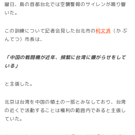
曜日、島の首都台北では空襲警報のサイレンが鳴り響
いた。
この訓練について記者会見した台北市の
柯文済
（か ぶ
んてつ）市長は、
「中国の戦闘機が近年、頻繁に台湾に嫌がらせをして
いる」
と主張した。
北京は台湾を中国の領土の一部とみなしており、台湾
の近くで活動することは権利の範囲内であると主張し
ていた。