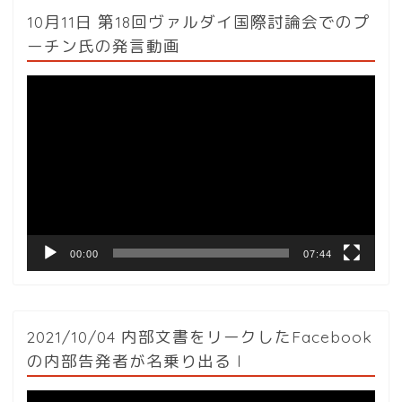
10月11日 第18回ヴァルダイ国際討論会でのプ
ーチン氏の発言動画
動
画
プ
レ
ー
ヤ
ー
00:00
07:44
2021/10/04 内部文書をリークしたFacebook
の内部告発者が名乗り出る l
動