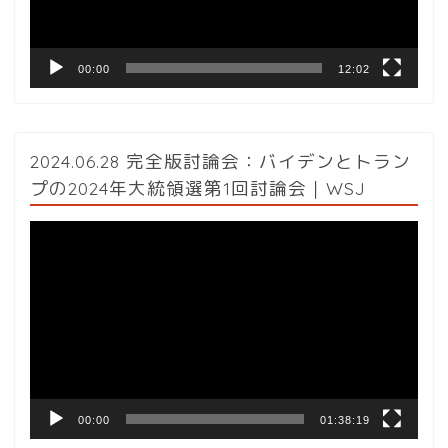
ー
00:00
12:02
2024.06.28 完全版討論会：バイデンとトラン
プの2024年大統領選第1回討論会｜WSJ
動
画
プ
レ
ー
ヤ
ー
00:00
01:38:19