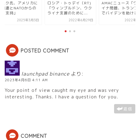
シア・トゥデイ（RT)
AMACニュース「ウクラ
「マスク氏、アメリ
ウィンブルドン、ウク
イナ問題、トランプ主導
よる国連とNATOか
ナ支援のために...
でバイデンを助けるか...
脱退を支持」
2022年6月29日
2022年2月6日
2025年3
POSTED COMMENT
launchpad binance
より:
2023年4月6日 4:11 AM
Your point of view caught my eye and was very
interesting. Thanks. I have a question for you.
返信
COMMENT