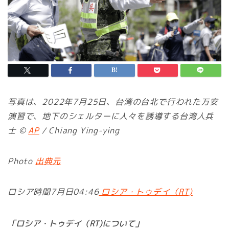
写真は、2022年7月25日、台湾の台北で行われた万安
演習で、地下のシェルターに人々を誘導する台湾人兵
士 ©
AP
/ Chiang Ying-ying
Photo
出典元
ロシア時間7月日04:46
ロシア・トゥデイ（RT)
「ロシア・トゥデイ（RT)について」