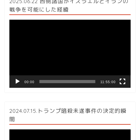
2025.06.22 西側諸国がイスラエルとイランの
戦争を可能にした経緯
動
画
プ
レ
ー
ヤ
ー
00:00
11:55:00
2024.07.15.トランプ暗殺未遂事件の決定的瞬
間
動
画