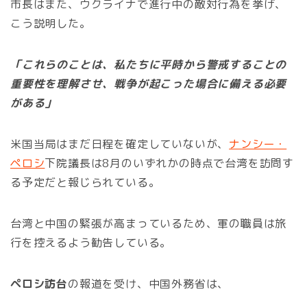
市長はまた、ウクライナで進行中の敵対行為を挙げ、
こう説明した。
「これらのことは、私たちに平時から警戒することの
重要性を理解させ、戦争が起こった場合に備える必要
がある」
米国当局はまだ日程を確定していないが、
ナンシー・
ペロシ
下院議長は8月のいずれかの時点で台湾を訪問す
る予定だと報じられている。
台湾と中国の緊張が高まっているため、軍の職員は旅
行を控えるよう勧告している。
ペロシ訪台
の報道を受け、中国外務省は、