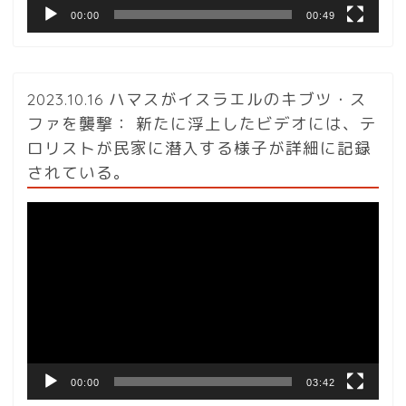
00:00
00:49
2023.10.16 ハマスがイスラエルのキブツ・ス
ファを襲撃： 新たに浮上したビデオには、テ
ロリストが民家に潜入する様子が詳細に記録
されている。
動
画
プ
レ
ー
ヤ
ー
00:00
03:42