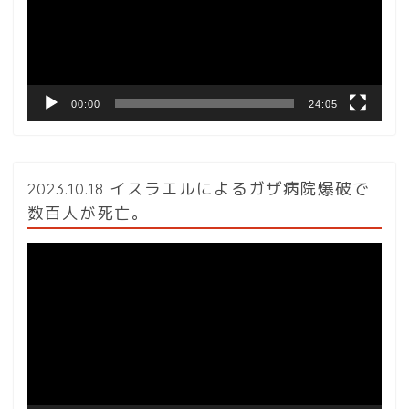
ー
ヤ
ー
00:00
24:05
2023.10.18 イスラエルによるガザ病院爆破で
数百人が死亡。
動
画
プ
レ
ー
ヤ
ー