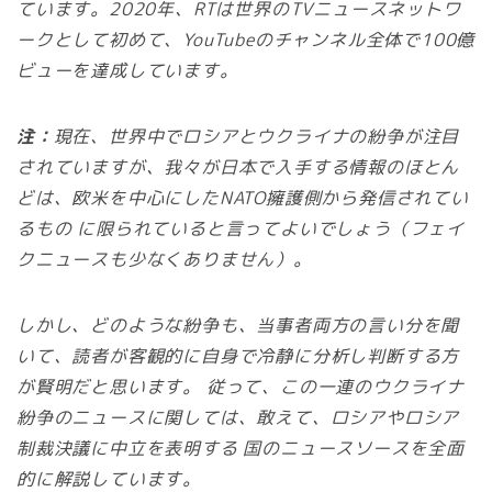
ています。2020年、RTは世界のTVニュースネットワ
ークとして初めて、YouTubeのチャンネル全体で100億
ビューを達成しています。
注：
現在、世界中でロシアとウクライナの紛争が注目
されていますが、我々が日本で入手する情報のほとん
どは、欧米を中心にしたNATO擁護側から発信されてい
るもの に限られていると言ってよいでしょう（フェイ
クニュースも少なくありません）。
しかし、どのような紛争も、当事者両方の言い分を聞
いて、読者が客観的に自身で冷静に分析し判断する方
が賢明だと思います。 従って、この一連のウクライナ
紛争のニュースに関しては、敢えて、ロシアやロシア
制裁決議に中立を表明する 国のニュースソースを全面
的に解説しています。