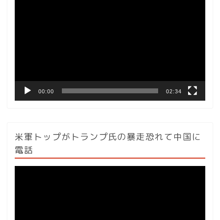
画
プ
レ
ー
ヤ
ー
00:00
02:34
米軍トップがトランプ氏の暴走恐れて中国に
電話
動
画
プ
レ
ー