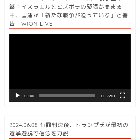
継：イスラエルとヒズボラの緊張が高まる
中、国連が「新たな戦争が迫っている」と警
告｜WION LIVE
動
画
プ
レ
ー
ヤ
ー
00:00
11:55:01
2024.06.08 有罪判決後、トランプ氏が最初の
選挙遊説で信念を力説