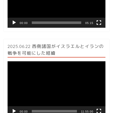
ヤ
ー
00:00
05:15
2025.06.22 西側諸国がイスラエルとイランの
戦争を可能にした経緯
動
画
プ
レ
ー
ヤ
ー
00:00
11:55:00