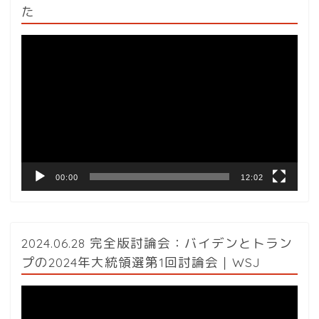
た
動
画
プ
レ
ー
ヤ
ー
00:00
12:02
2024.06.28 完全版討論会：バイデンとトラン
プの2024年大統領選第1回討論会｜WSJ
動
画