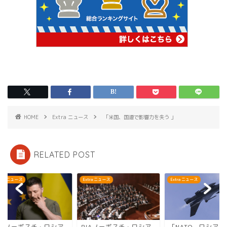
HOME
Extra ニュース
「米国、国連で影響力を失う 」
RELATED POST
ra ニュース
Extra ニュース
Extra ニュース
IAノーボスチ・ロシア
RIAノーボスチ・ロシア
「NATO、ロシアへ