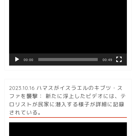
動
画
プ
レ
ー
ヤ
ー
00:00
00:49
2023.10.16 ハマスがイスラエルのキブツ・ス
ファを襲撃： 新たに浮上したビデオには、テ
ロリストが民家に潜入する様子が詳細に記録
されている。
動
画