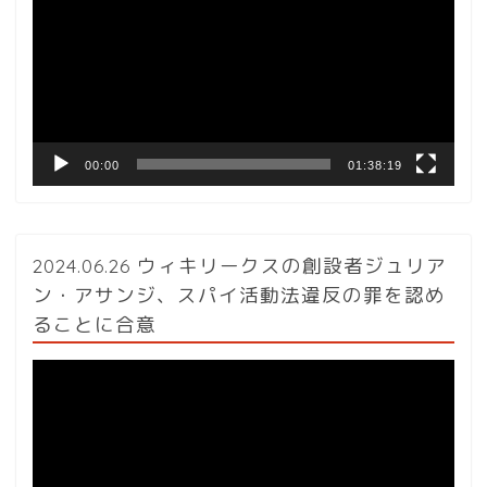
プ
レ
ー
ヤ
ー
00:00
01:38:19
2024.06.26 ウィキリークスの創設者ジュリア
ン・アサンジ、スパイ活動法違反の罪を認め
ることに合意
動
画
プ
レ
ー