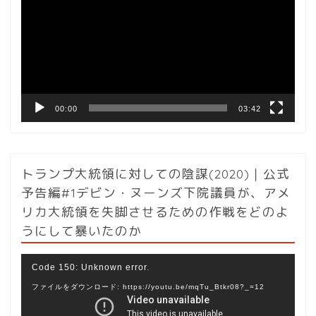
プ
レ
ー
ヤ
ー
00:00
03:42
トランプ大統領に対しての陰謀(2020)｜公式
予告編#1デビン・ヌーンズ下院議員が、アメ
リカ大統領を失脚させるための作戦をどのよ
うにして暴いたのか
動
Code 150: Unknown error.
画
ファイルをダウンロード: https://youtu.be/mqTu_Btkr08?_=12
プ
レ