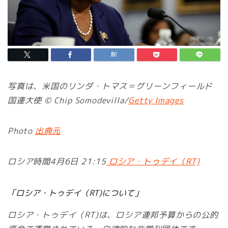
写真は、米国のリンダ・トマス＝グリーンフィールド
国連大使 © Chip Somodevilla/
Getty Images
Photo
出典元
ロシア時間4月6日 21:15
ロシア・トゥデイ（RT)
「ロシア・トゥデイ（RT)について」
ロシア・トゥデイ（RT)は、ロシア連邦予算からの公的