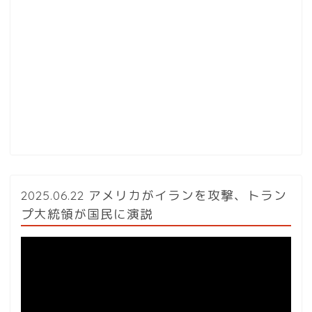
2025.06.22 アメリカがイランを攻撃、トラン
プ大統領が国民に演説
動
画
プ
レ
ー