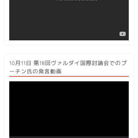
ー
ヤ
ー
10月11日 第18回ヴァルダイ国際討論会でのプ
ーチン氏の発言動画
動
画
プ
レ
ー
ヤ
ー