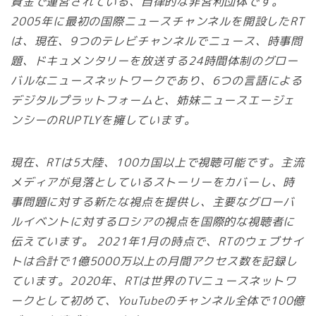
資金で運営されている、自律的な非営利団体です。
2005年に最初の国際ニュースチャンネルを開設したRT
は、現在、9つのテレビチャンネルでニュース、時事問
題、ドキュメンタリーを放送する24時間体制のグロー
バルなニュースネットワークであり、6つの言語による
デジタルプラットフォームと、姉妹ニュースエージェ
ンシーのRUPTLYを擁しています。
現在、RTは5大陸、100カ国以上で視聴可能です。主流
メディアが見落としているストーリーをカバーし、時
事問題に対する新たな視点を提供し、主要なグローバ
ルイベントに対するロシアの視点を国際的な視聴者に
伝えています。 2021年1月の時点で、RTのウェブサイ
トは合計で1億5000万以上の月間アクセス数を記録し
ています。2020年、RTは世界のTVニュースネットワ
ークとして初めて、YouTubeのチャンネル全体で100億