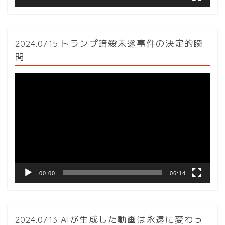
2024.07.15.トランプ暗殺未遂事件の決定的瞬
間
動
画
プ
レ
ー
ヤ
ー
00:00
06:14
2024.07.13 AIが生成した動画は永遠に変わっ