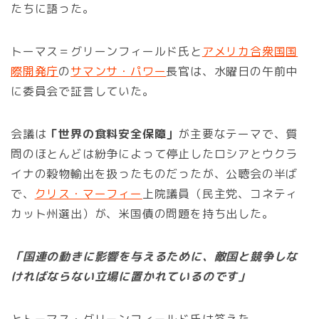
たちに語った。
トーマス＝グリーンフィールド氏と
アメリカ合衆国国
際開発庁
の
サマンサ・パワー
長官は、水曜日の午前中
に委員会で証言していた。
会議は
「世界の食料安全保障」
が主要なテーマで、質
問のほとんどは紛争によって停止したロシアとウクラ
イナの穀物輸出を扱ったものだったが、公聴会の半ば
で、
クリス・マーフィー
上院議員（民主党、コネティ
カット州選出）が、米国債の問題を持ち出した。
「国連の動きに影響を与えるために、敵国と競争しな
ければならない立場に置かれているのです」