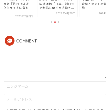
際通信「終わりは近
国際通信「日本、対ロシ
攻撃を想定した訓練
。ウクライナに背を
ア制裁に関する法律を...
施」
.
2022年4月20日
2024年5月
2023年2月6日
COMMENT