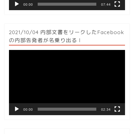
00:00
07:44
2021/10/04 内部文書をリークしたFacebook
の内部告発者が名乗り出る l
動
画
プ
レ
ー
ヤ
ー
00:00
02:34