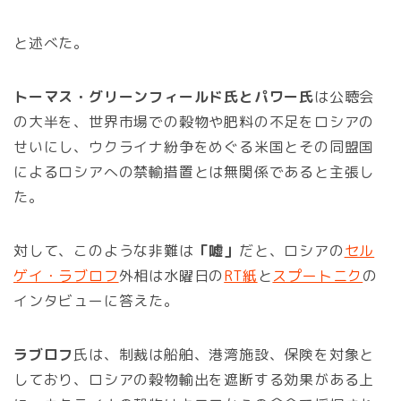
と述べた。
トーマス・グリーンフィールド氏とパワー氏
は公聴会
の大半を、世界市場での穀物や肥料の不足をロシアの
せいにし、ウクライナ紛争をめぐる米国とその同盟国
によるロシアへの禁輸措置とは無関係であると主張し
た。
対して、このような非難は
「嘘」
だと、ロシアの
セル
ゲイ・ラブロフ
外相は水曜日の
RT紙
と
スプートニク
の
インタビューに答えた。
ラブロフ
氏は、制裁は船舶、港湾施設、保険を対象と
しており、ロシアの穀物輸出を遮断する効果がある上