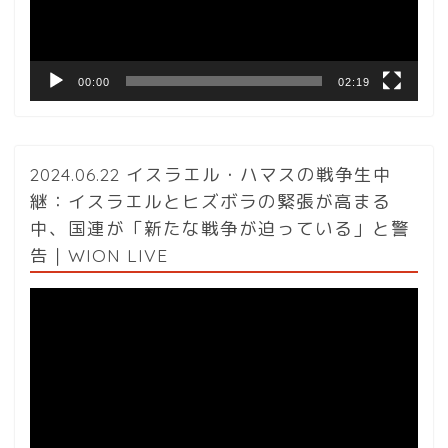
ヤ
ー
00:00
02:19
2024.06.22 イスラエル・ハマスの戦争生中
継：イスラエルとヒズボラの緊張が高まる
中、国連が「新たな戦争が迫っている」と警
告｜WION LIVE
動
画
プ
レ
ー
ヤ
ー