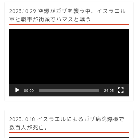
2023.10.29 空爆がガザを襲う中、イスラエル
軍と戦車が街頭でハマスと戦う
動
画
プ
レ
ー
ヤ
ー
00:00
24:05
2023.10.18 イスラエルによるガザ病院爆破で
数百人が死亡。