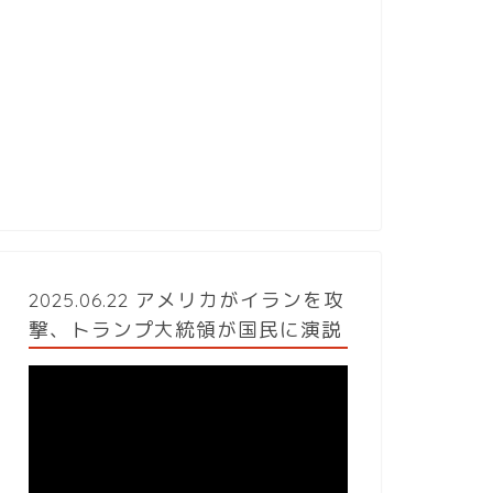
2025.06.22 アメリカがイランを攻
撃、トランプ大統領が国民に演説
動
画
プ
レ
ー