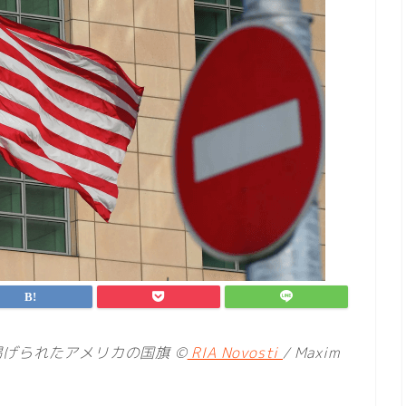
げられたアメリカの国旗 ©
RIA Novosti
/ Maxim