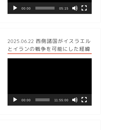
ヤ
ー
00:00
05:15
2025.06.22 西側諸国がイスラエル
とイランの戦争を可能にした経緯
動
画
プ
レ
ー
ヤ
ー
00:00
11:55:00