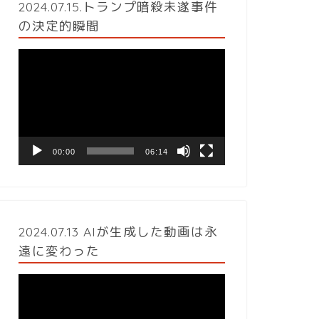
2024.07.15.トランプ暗殺未遂事件
の決定的瞬間
動
画
プ
レ
ー
ヤ
ー
00:00
06:14
2024.07.13 AIが生成した動画は永
遠に変わった
動
画
プ