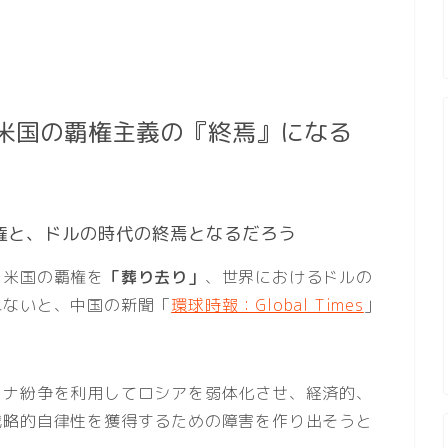
米国の覇権主義の『終焉』になる
権と、ドルの時代の終焉となるだろう
、米国の覇権を
「葬り去り」
、世界におけるドルの
れないと、中国の新聞「
環球時報：Global Times
」
イナ紛争を利用してロシアを弱体化させ、経済的、
戦略的自律性を獲得するための障害を作り出そうと