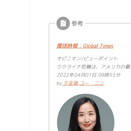
環球時報：Global Times
オピニオン/ビューポイント
ウクライナ危機は、アメリカの覇
2022年04月01日 09時55分
by
于金翠 ユー・ニン