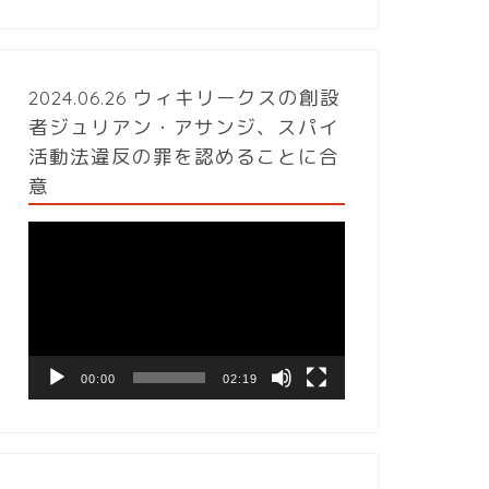
2024.06.26 ウィキリークスの創設
者ジュリアン・アサンジ、スパイ
活動法違反の罪を認めることに合
意
動
画
プ
レ
ー
ヤ
ー
00:00
02:19