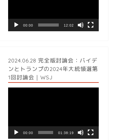
レ
ー
ヤ
ー
00:00
12:02
2024.06.28 完全版討論会：バイデ
ンとトランプの2024年大統領選第
1回討論会｜WSJ
動
画
プ
レ
ー
ヤ
ー
00:00
01:38:19