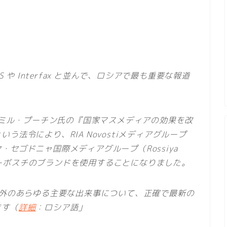
 や Interfax と並んで、ロシアで最も重要な報道
ジーミル・プーチン氏の『国家マスメディアの効果を改
法令により、RIA Novostiメディアグループ
セゴドニャ国際メディアグループ（Rossiya
Aノーボスチのブランドを使用することになりました。
海外のあらゆる主要な出来事について、正確で最新の
ます（
詳細
：ロシア語」