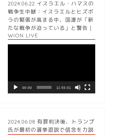
2024.06.22 イスラエル・ハマスの
戦争生中継：イスラエルとヒズボ
ラの緊張が高まる中、国連が「新
たな戦争が迫っている」と警告｜
WION LIVE
動
画
プ
レ
ー
ヤ
ー
00:00
11:55:01
2024.06.08 有罪判決後、トランプ
氏が最初の選挙遊説で信念を力説