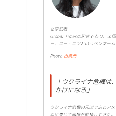
北京記者
Global Timesの記者であ
ー。ユー・ニンというペンネーム
Photo
出典元
「ウクライナ危機は
かけになる」
ウクライナ危機の元凶であるアメ
幸に乗じて覇権を維持してきた。