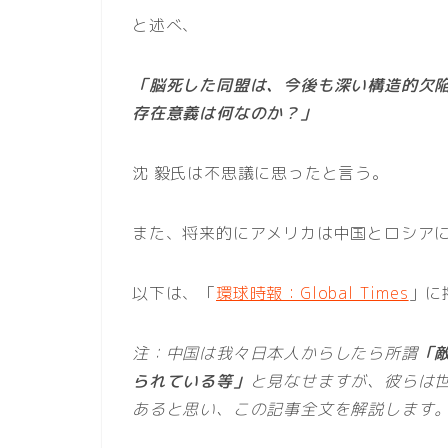
と述べ、
「脳死した同盟は、今後も深い構造的欠陥
存在意義は何なのか？」
沈 毅氏は不思議に思ったと言う。
また、将来的にアメリカは中国とロシア
以下は、「
環球時報：Global Times
」に
注：中国は我々日本人からしたら所謂
「
られている等」
と見なせますが、彼らは
あると思い、この記事全文を解説します