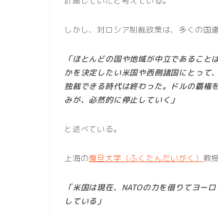
計画していたと考えている。
しかし、対ロシア制裁政策は、多くの国
「ほとんどの国や地域が中立であること
かを決定したい米国や西側諸国にとって
独裁できる時代は終わった。ドルの覇権
みが、必然的に停止していく」
と述べている。
上海の
復旦大学（ふくたんだいがく）
教
「米国は現在、NATOの力を借りてヨー
している」