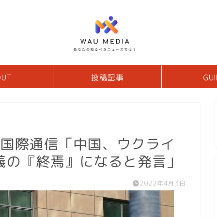
OUT
投稿記事
GUI
ア国際通信「中国、ウクライ
義の『終焉』になると発言」
2022年4月3日