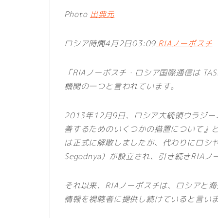
Photo
出典元
ロシア時間4月2日03:09
RIAノーボスチ
「RIAノーボスチ・ロシア国際通信は TASS
機関の一つと言われています。
2013年12月9日、ロシア大統領ウラ
善するためのいくつかの措置について』という
は正式に解散しましたが、代わりにロシヤ・
Segodnya）が設立され、引き続きRI
それ以来、RIAノーボスチは、ロシアと
情報を視聴者に提供し続けていると言い