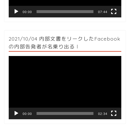
00:00
07:44
2021/10/04 内部文書をリークしたFacebook
の内部告発者が名乗り出る l
動
画
プ
レ
ー
ヤ
ー
00:00
02:34