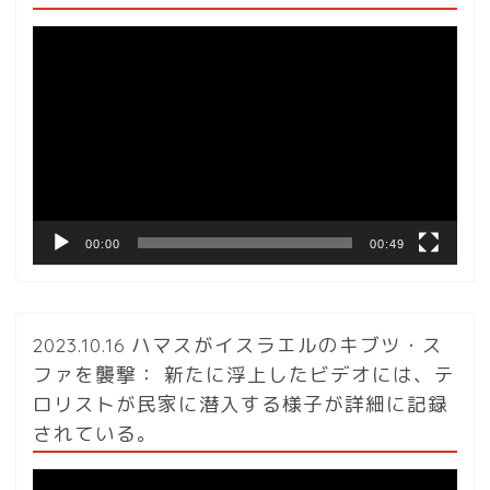
動
画
プ
レ
ー
ヤ
ー
00:00
00:49
2023.10.16 ハマスがイスラエルのキブツ・ス
ファを襲撃： 新たに浮上したビデオには、テ
ロリストが民家に潜入する様子が詳細に記録
されている。
動