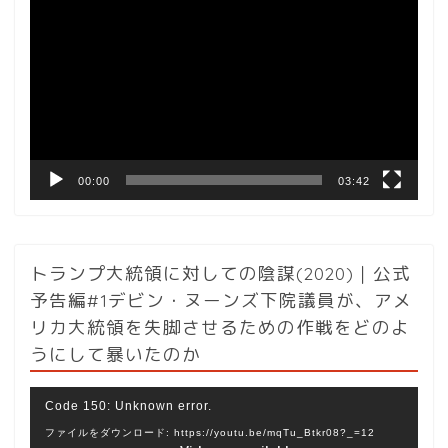
画
プ
レ
ー
ヤ
ー
00:00
03:42
トランプ大統領に対しての陰謀(2020)｜公式
予告編#1デビン・ヌーンズ下院議員が、アメ
リカ大統領を失脚させるための作戦をどのよ
うにして暴いたのか
動
Code 150: Unknown error.
画
ファイルをダウンロード: https://youtu.be/mqTu_Btkr08?_=12
プ