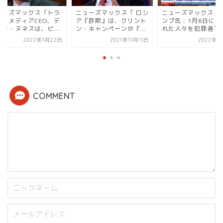
ューズマックス「トラ
ニューズマックス「 ロシ
ニューズマックス「
プ・メディアCEO、デ
ア『詐欺』は、クリント
ンプ氏：1月6日に逮
ィン・ヌネスは、ビ...
ン・キャンペーンが『...
れた人々を犯罪者では.
2022年1月22日
2021年11月11日
2022年2
COMMENT