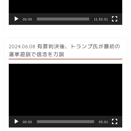
ー
00:00
11:55:01
2024.06.08 有罪判決後、トランプ氏が最初の
選挙遊説で信念を力説
動
画
プ
レ
ー
ヤ
ー
00:00
05:01