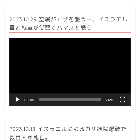
2023.10.29 空爆がガザを襲う中、イスラエル
軍と戦車が街頭でハマスと戦う
動
画
プ
レ
ー
ヤ
ー
00:00
24:05
2023.10.18 イスラエルによるガザ病院爆破で
数百人が死亡。