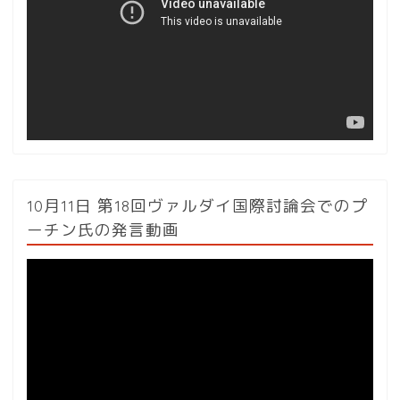
レ
ー
ヤ
ー
10月11日 第18回ヴァルダイ国際討論会でのプ
ーチン氏の発言動画
動
画
プ
レ
ー
ヤ
ー