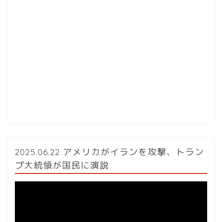
2025.06.22 アメリカがイランを攻撃、トラン
プ大統領が国民に演説
動
画
プ
レ