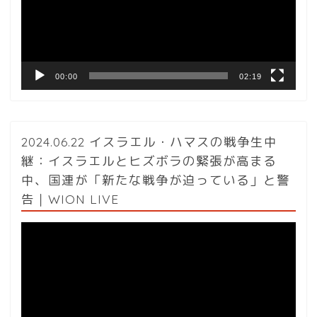
ー
ヤ
ー
00:00
02:19
2024.06.22 イスラエル・ハマスの戦争生中
継：イスラエルとヒズボラの緊張が高まる
中、国連が「新たな戦争が迫っている」と警
告｜WION LIVE
動
画
プ
レ
ー
ヤ