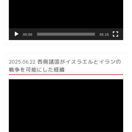
ー
ヤ
ー
00:00
05:15
2025.06.22 西側諸国がイスラエルとイランの
戦争を可能にした経緯
動
画
プ
レ
ー
ヤ
ー