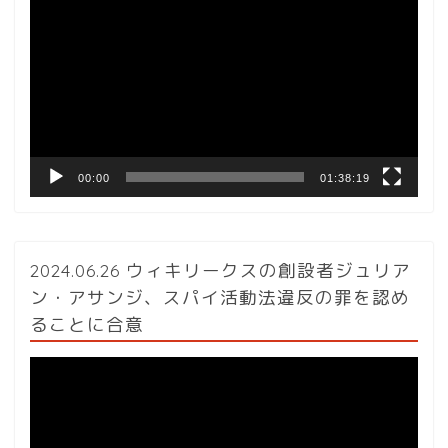
画
プ
レ
ー
ヤ
ー
00:00
01:38:19
2024.06.26 ウィキリークスの創設者ジュリア
ン・アサンジ、スパイ活動法違反の罪を認め
ることに合意
動
画
プ
レ