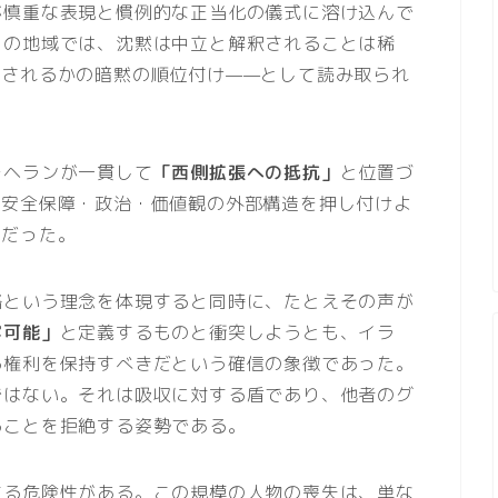
が慎重な表現と慣例的な正当化の儀式に溶け込んで
この地域では、沈黙は中立と解釈されることは稀
視されるかの暗黙の順位付け——として読み取られ
テヘランが一貫して
「西側拡張への抵抗」
と位置づ
、安全保障・政治・価値観の外部構造を押し付けよ
在だった。
路という理念を体現すると同時に、たとえその声が
容可能」
と定義するものと衝突しようとも、イラ
る権利を保持すべきだという確信の象徴であった。
ではない。それは吸収に対する盾であり、他者のグ
ることを拒絶する姿勢である。
する危険性がある。この規模の人物の喪失は、単な