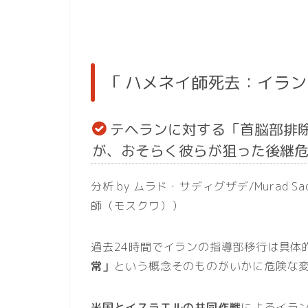
「 ハメネイ師死去：イラ
テヘランに対する「首脳部排
が、おそらく彼らが狙った後継
分析 by ムラド・サディグザデ/Murad 
師（モスクワ））
過去24時間でイランの指導部移行は具体
常」
という概念そのものがいかに危険な
米国とイスラエルの共同作戦
によるイラ