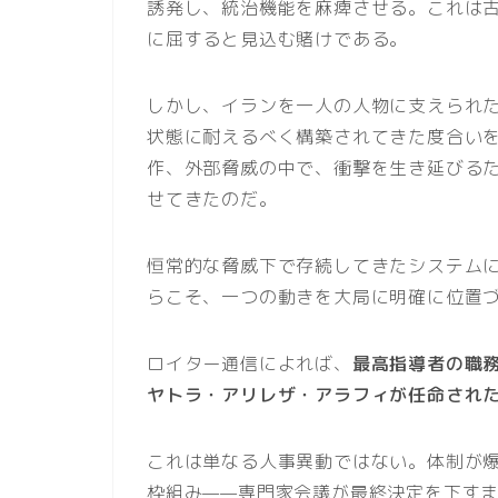
誘発し、統治機能を麻痺させる。これは
に屈すると見込む賭けである。
しかし、イランを一人の人物に支えられ
状態に耐えるべく構築されてきた度合い
作、外部脅威の中で、衝撃を生き延びる
せてきたのだ。
恒常的な脅威下で存続してきたシステム
らこそ、一つの動きを大局に明確に位置
ロイター通信によれば、
最高指導者の職
ヤトラ・アリレザ・アラフィが任命され
これは単なる人事異動ではない。体制が
枠組み——専門家会議が最終決定を下す