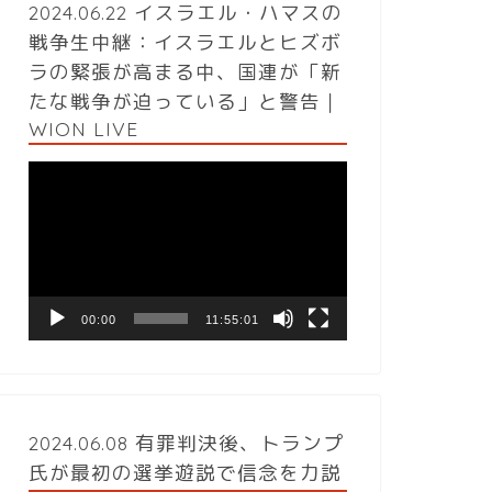
2024.06.22 イスラエル・ハマスの
戦争生中継：イスラエルとヒズボ
ラの緊張が高まる中、国連が「新
たな戦争が迫っている」と警告｜
WION LIVE
動
画
プ
レ
ー
ヤ
ー
00:00
11:55:01
2024.06.08 有罪判決後、トランプ
氏が最初の選挙遊説で信念を力説