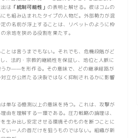
選出は
「統制可能性」
の表明と解せる。彼はコムの
路にも組み込まれたタイプの人物だ。外部勢力が混
特定の名前が浮上することは、リベットのように枠
クの余地を狭める役割を果たす。
いことは言うまでもない。それでも、危機段階がど
握し、法的・宗教的継続性を保証し、地位と人脈に
担うか——を形作る。その意味で、どの継承経路が
の対立が公然たる決裂ではなく抑制されるかに影響
論は単なる憶測以上の意味を持つ。これは、攻撃が
る理由を理解する一環である。圧力戦略の論理は、
者を生み出し安定させる環境そのものを断つことに
いてい一人の首だけを狙うものではない。組織が新