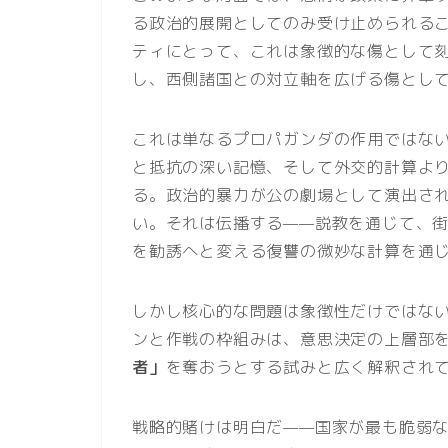
る政治的展開としてのみ受け止められる
ティにとって、これは象徴的な傷として
し、西側諸国との対立軸を広げる傷とし
これは単なるプロパガンダの作用ではな
と抵抗の深い記憶、そして外交的計算よ
る。政治的暴力が公の劇場として演出さ
い。それは伝播する——説教を通じて、
を勧誘へと変える復讐の微妙な計算を通
しかし核心的な問題は象徴性だけではな
ンと作戦の枠組みは、意思決定の上層部
者」
を奪おうとする試みと広く解釈され
戦略的賭けは明白だ——国家が最も脆弱