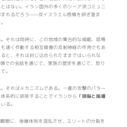
ことはない。イラン国外の多くのシーア派コミュニ
刻まれるだろう——反イスラエル感情を研ぎ澄ま
て。
い。それは同時に、この地域の集合的な規範、屈辱
りも速く作動する相互報復の反射神経の作用でもあ
れると、それは封じ込められたままではいられな
街頭での会話を通じて、家族の歴史を通じて、怒り
じて。
い。それはメカニズムである。一連の攻撃のパター
を体系的に排除することでイランから
「頭脳と指導
ている。
な瞬間に、後継体制を混乱させ、エリートの分裂を