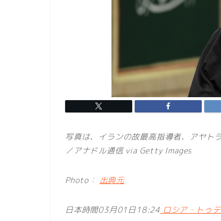
写真は、イランの故最高指導者、アヤトラ
／アナドル通信 via Getty Images
Photo：
出典元
日本時間03月01日18:24
ロシア・トゥデイ