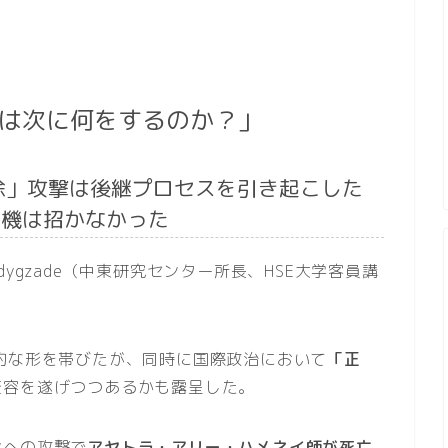
ンは次に何をするのか？」
除」攻撃は後継プロセスを引き起こした
危機は招かなかった
Sadygzade（中東研究センター所長、HSE大学客員講
的な形を帯びたが、同時に国際政治において
「正
変容を遂げつつあるかも露呈した。
ンへの攻撃で
アヤトラ・アリー・ハメネイ師が死亡