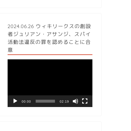
2024.06.26 ウィキリークスの創設
者ジュリアン・アサンジ、スパイ
活動法違反の罪を認めることに合
意
動
画
プ
レ
ー
ヤ
ー
00:00
02:19