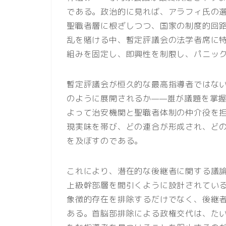
である。政治的に見れば、アラフィ氏の
聖職者層に根ざしつつ、国家の制度的回
乱を賭ける中、暫定評議会の法学者席に
組みを固定し、即興性を制限し、パニッ
暫定評議会が恒久的な最高指導者ではな
のように展開されるか——誰が議題を掌
よって治安機関と聖職者体制の仲介役を
現実味を帯び、どの連合が形成され、ど
を及ぼすのである。
これにより、潜在的な後継者に関する議
上級幹部層を間引くように設計されてい
象徴的存在を排除するだけでなく、後継
ある。首脳部排除による政権交代は、た