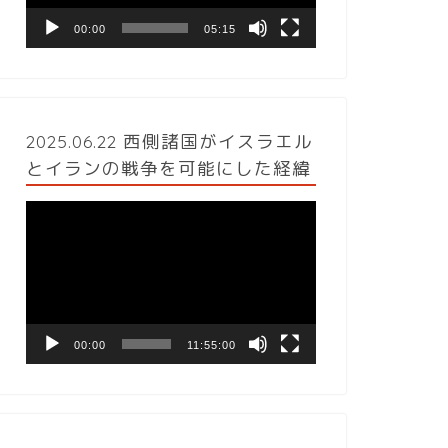
ヤ
ー
00:00
05:15
2025.06.22 西側諸国がイスラエル
とイランの戦争を可能にした経緯
動
画
プ
レ
ー
ヤ
ー
00:00
11:55:00