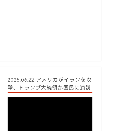
2025.06.22 アメリカがイランを攻
撃、トランプ大統領が国民に演説
動
画
プ
レ
ー