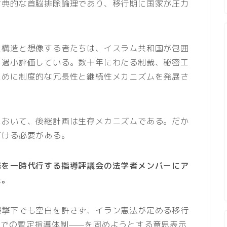
古典的な首脳排除論理であり、移行期に国家が圧力
た構造と想像する者たちは、イスラム共和国が包囲
を過小評価している。数十年にわたる制裁、秘密工
ために制度的な冗長性と継続性メカニズムを発展さ
において、後継計画は生存メカニズムである。だか
づける必要がある。
務を一時代行する指導評議会の法学者メンバーにア
た。
爆撃下でも空白を許さず、イラン憲法が定める移行
までの暫定指導体制——を固めようとする意思表示