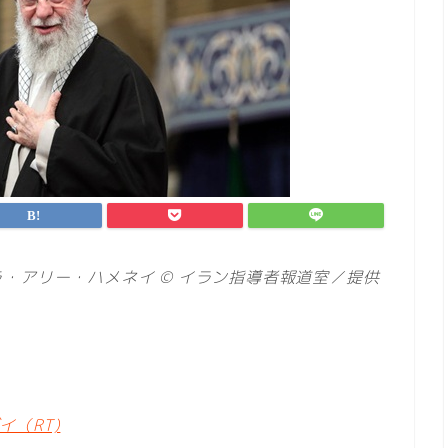
・アリー・ハメネイ © イラン指導者報道室／提供
（RT)