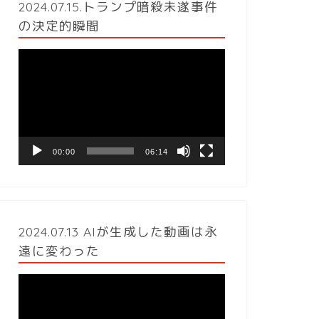
2024.07.15.トランプ暗殺未遂事件
の決定的瞬間
動
画
プ
レ
ー
ヤ
ー
00:00
06:14
2024.07.13 AIが生成した動画は永
遠に変わった
動
画
プ