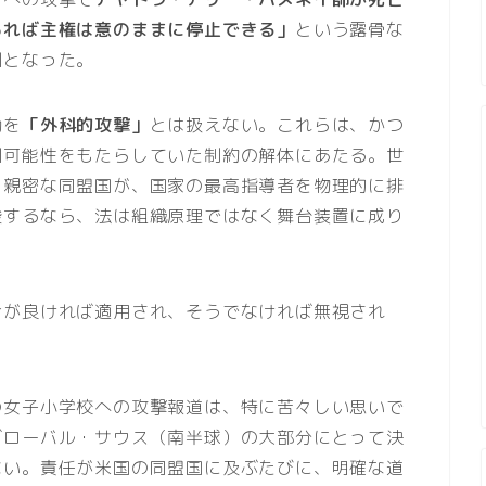
あれば主権は意のままに停止できる」
という露骨な
例となった。
動を
「外科的攻撃」
とは扱えない。これらは、かつ
測可能性をもたらしていた制約の解体にあたる。世
も親密な同盟国が、国家の最高指導者を物理的に排
唆するなら、法は組織原理ではなく舞台装置に成り
合が良ければ適用され、そうでなければ無視され
の女子小学校への攻撃報道は、特に苦々しい思いで
グローバル・サウス（南半球）の大部分にとって決
ない。責任が米国の同盟国に及ぶたびに、明確な道