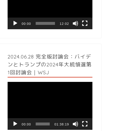
レ
ー
ヤ
ー
00:00
12:02
2024.06.28 完全版討論会：バイデ
ンとトランプの2024年大統領選第
1回討論会｜WSJ
動
画
プ
レ
ー
ヤ
ー
00:00
01:38:19