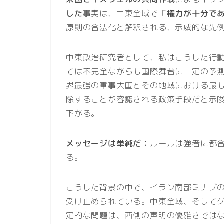
した
事実は、中東全域で
「権力が十分で
原則の合法化と解釈される、示威的な先
中東政治研究者として、私はこうした行
ては不完全ながらも国際舞台に一定の予
界最強の軍事大国とその地域における最
除することが容認される政策手段だと示
下がる。
メッセージは単純だ：
ルールは強者に都
る。
こうした背景の中で、イラン南部ミナブ
受け止められている。中東全域、そして
定的な問題は、西側の声明の優雅さでは