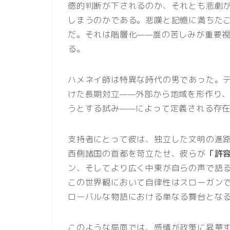
徳的判断が下されるのか、それとも悲劇
しまうのかである。悲嘆と記憶に満ちた
だ。それは階層化——誰の苦しみが重要
る。
ハメネイ師は特異な時代の男であった。
けた長期対立——外部から地域を形作り
うとする試み——によって定義される存
支持者にとって彼は、独立した文明の進
西側諸国の首都を苛立たせ、彼らが
「許
ン、そしてより広く中東が自らの声で語
この世界観において自律性はスローガン
ローバルな物語における単なる舞台とな
このような局面では、感情が政策に昇華