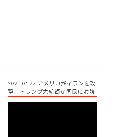
2025.06.22 アメリカがイランを攻
撃、トランプ大統領が国民に演説
動
画
プ
レ
ー