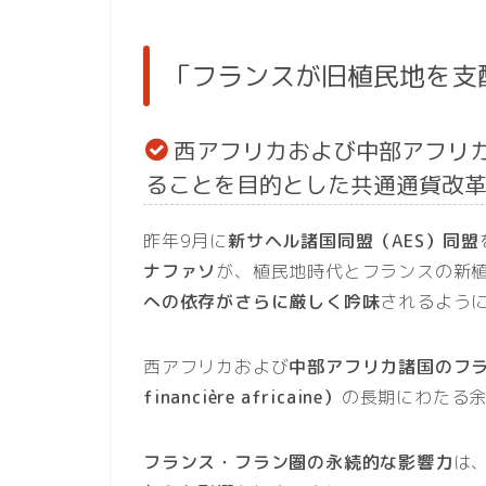
「フランスが旧植民地を支
西アフリカおよび中部アフリ
ることを目的とした共通通貨改
昨年9月に
新サヘル諸国同盟（AES）同盟
ナファソ
が、植民地時代とフランスの新
への依存がさらに厳しく吟味
されるよう
西アフリカおよび
中部アフリカ諸国のフラン
financière africaine）
の長期にわたる
フランス・フラン圏の永続的な影響力
は