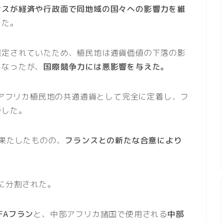
ンスが経済や行政面で同地域の国々への影響力を維
きた。
固定されていたため、植民地は通貨価値の下落の影
くなったが、
国際競争力には悪影響を与えた。
のアフリカ植民地の共通通貨として完全に定着し、フ
持した。
果たしたものの、
フランスとの新たな合意により
貨に分割された。
FAフラン
と、中部アフリカ諸国で使用される
中部