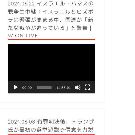
2024.06.22 イスラエル・ハマスの
戦争生中継：イスラエルとヒズボ
ラの緊張が高まる中、国連が「新
たな戦争が迫っている」と警告｜
WION LIVE
動
画
プ
レ
ー
ヤ
ー
00:00
11:55:01
2024.06.08 有罪判決後、トランプ
氏が最初の選挙遊説で信念を力説