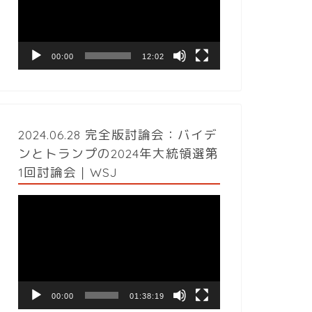
レ
ー
ヤ
ー
00:00
12:02
2024.06.28 完全版討論会：バイデ
ンとトランプの2024年大統領選第
1回討論会｜WSJ
動
画
プ
レ
ー
ヤ
ー
00:00
01:38:19