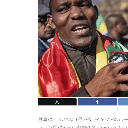
写真は、2019年3月2日、イタリアのロ
フラン反対デモに参加© Michele Spatari / N