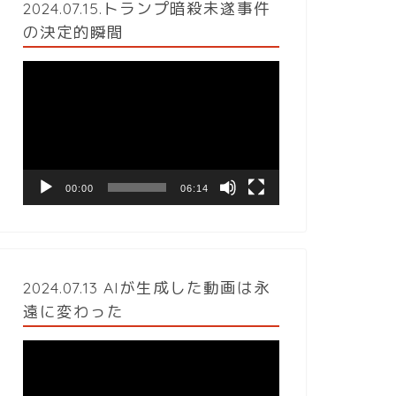
2024.07.15.トランプ暗殺未遂事件
の決定的瞬間
動
画
プ
レ
ー
ヤ
ー
00:00
06:14
2024.07.13 AIが生成した動画は永
遠に変わった
動
画
プ