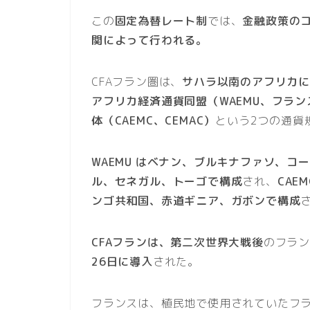
この
固定為替レート制
では、
金融政策の
関によって行われる。
CFAフラン圏は、
サハラ以南のアフリカに
アフリカ経済通貨同盟（WAEMU、フラン
体（CAEMC、CEMAC）
という2つの通貨
WAEMU はベナン、ブルキナファソ、
ル、セネガル、トーゴで構成
され、
CAE
ンゴ共和国、赤道ギニア、ガボンで構成
CFAフランは、第二次世界大戦後
のフラ
26日に導入
された。
フランスは、植民地で使用されていたフラ