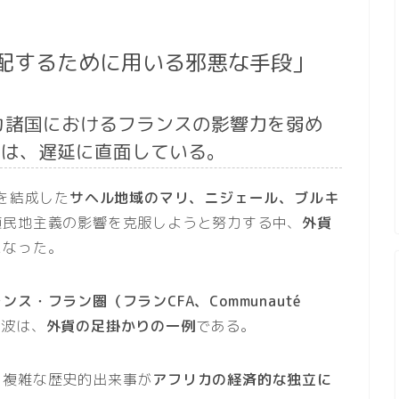
配するために用いる邪悪な手段」
カ諸国におけるフランスの影響力を弱め
革は、遅延に直面している。
を結成した
サヘル地域のマリ、ニジェール、ブルキ
植民地主義の影響を克服しようと努力する中、
外貨
になった。
ス・フラン圏（フランCFA、Communauté
余波は、
外貨の足掛かりの一例
である。
、複雑な歴史的出来事が
アフリカの経済的な独立に