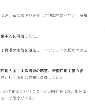
、政治、貿易構造が発達した地域もあるなど、
多様
は根本的に再編
された。
らす資源の搾取を優先
し、インフラへの投資や農業
植民地大国による資源の略奪、新植民地主義の影
依然として深刻な課題に直面していた。
ドルの変動に比べればより安定的であるが、加盟国
いという懸念がある。