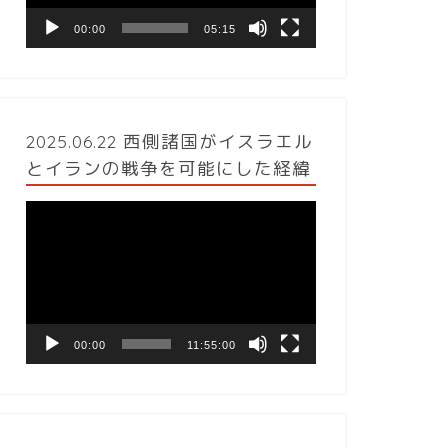
ヤ
ー
00:00
05:15
2025.06.22 西側諸国がイスラエル
とイランの戦争を可能にした経緯
動
画
プ
レ
ー
ヤ
ー
00:00
11:55:00