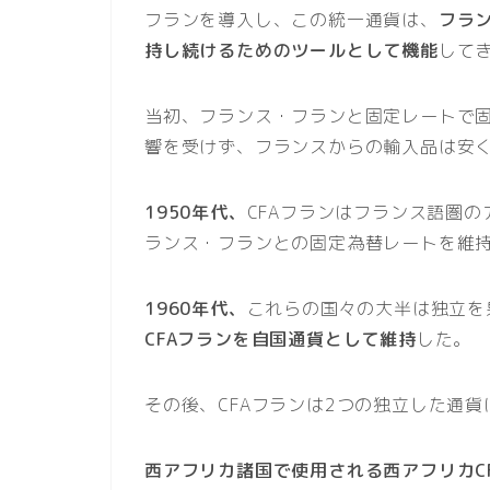
フランを導入し、この統一通貨は、
フラ
持し続けるためのツールとして機能
して
当初、フランス・フランと固定レートで
響を受けず、フランスからの輸入品は安
1950年代、
CFAフランはフランス語圏
ランス・フランとの固定為替レートを維
1960年代、
これらの国々の大半は独立を
CFAフランを自国通貨として維持
した。
その後、CFAフランは2つの独立した通
西アフリカ諸国で使用される西アフリカC