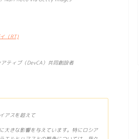
（RT)
アティブ（DevCA）共同創設者
イアスを超えて
に大きな影響を与えています。特にロシア
ラエルとハマスとの戦争については、我々