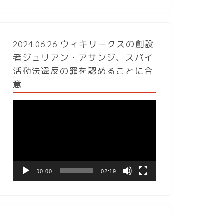
2024.06.26 ウィキリークスの創設
者ジュリアン・アサンジ、スパイ
活動法違反の罪を認めることに合
意
動
画
プ
レ
ー
ヤ
ー
00:00
02:19