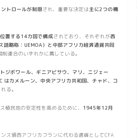
コントロールが制限
され、重要な決定は
主に2つの機
位置する14カ国で構成
されており、それぞれが
西
ス語略称：UEMOA）と中部アフリカ経済通貨共同
規制連合のいずれかに属している。
コートジボワール、ギニアビサウ、マリ、ニジェー
MC はカメルーン、中央アフリカ共和国、チャド、コ
される。
ンス植民地の安定性を高めるために、
1945年12月
ンス領西アフリカフランに代わる通貨としてCFA