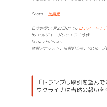
Photo：
出典元
日本時間04月22日01:16
ロシア・トゥデイ
by セルゲイ・ポレタエフ（分析）
Sergey Poletaev
情報アナリスト、広報担当者、Vatfor
「トランプは取引を望んで
ウクライナは当然の報いを