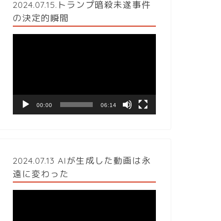
2024.07.15.トランプ暗殺未遂事件
の決定的瞬間
動
画
プ
レ
ー
ヤ
ー
00:00
06:14
2024.07.13 AIが生成した動画は永
遠に変わった
動
画
プ