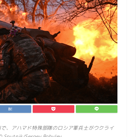
州で、アハマド特殊部隊のロシア軍兵士がウクライ
nik/Sergey Bobylev