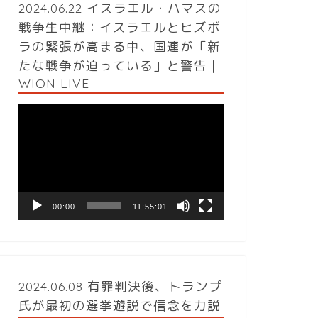
2024.06.22 イスラエル・ハマスの
戦争生中継：イスラエルとヒズボ
ラの緊張が高まる中、国連が「新
たな戦争が迫っている」と警告｜
WION LIVE
動
画
プ
レ
ー
ヤ
ー
00:00
11:55:01
2024.06.08 有罪判決後、トランプ
氏が最初の選挙遊説で信念を力説