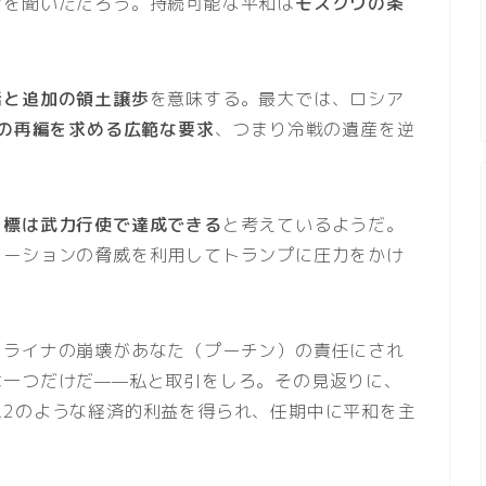
ジを聞いただろう。持続可能な平和は
モスクワの条
活と追加の領土譲歩
を意味する。最大では、ロシア
の再編を求める広範な要求
、つまり冷戦の遺産を逆
目標は武力行使で達成できる
と考えているようだ。
レーションの脅威を利用してトランプに圧力をかけ
クライナの崩壊があなた（プーチン）の責任にされ
は一つだけだ——私と取引をしろ。その見返りに、
ム2のような経済的利益を得られ、任期中に平和を主