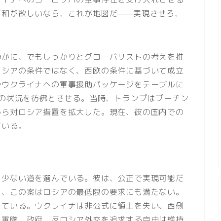
平和が欲しいなら、これが地図だ——実現させろ、
静かに、でもしっかりとグローバリストの考えを推
ロシアの条件ではなく、西欧の条件に基づいて成立
やウクライナへの軍事援助パッケージをテーブルに
年の状況を彷彿とさせる。当時、トランプはプーチン
から対ロシア措置を拡大した。現在、彼の国内での
ている。
も少ない道を選んでいる。彼は、公正で実現可能だ
し、この案はロシアの最低限の要求にも満たない。
している。ウクライナは非公式に領土を失い、西側
、軍隊、政府、反ロシア外交を追求する自由は維持