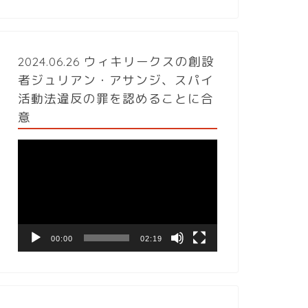
2024.06.26 ウィキリークスの創設
者ジュリアン・アサンジ、スパイ
活動法違反の罪を認めることに合
意
動
画
プ
レ
ー
ヤ
ー
00:00
02:19