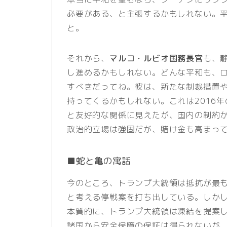
必要がある、と主張するかもしれない。
と。
それから、
マルコ・ルビオ国務長官
も、
し進めるかもしれない。どんな平和も、
すべきだってね。彼は、新たな制裁措置
持ってくるかもしれない。これは2016
と友好的な関係に見えたが、国内の制約
政治的立場は強固だが、賭け金も高まっ
■蛇と亀の寓話
今のところ、トランプ大統領は抵抗が最
と考える停戦案を打ち出している。しか
本質的に、トランプ大統領は凍結を提案
諸国から安全保障の保証は得られないが