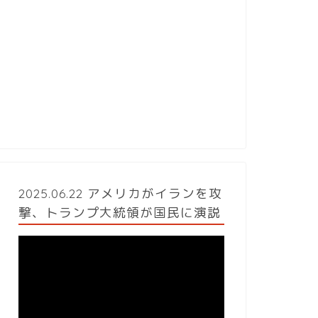
2025.06.22 アメリカがイランを攻
撃、トランプ大統領が国民に演説
動
画
プ
レ
ー