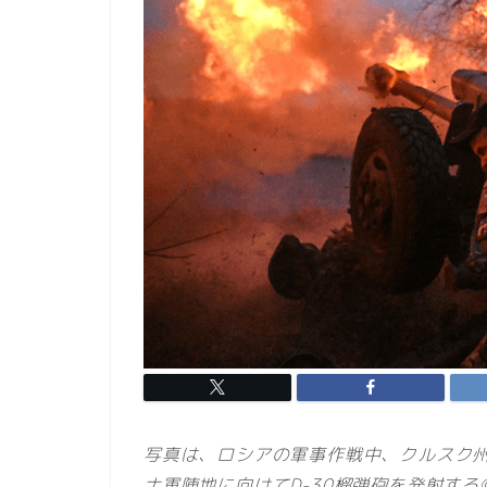
写真は、ロシアの軍事作戦中、クルスク
ナ軍陣地に向けてD-30榴弾砲を発射する© Sput