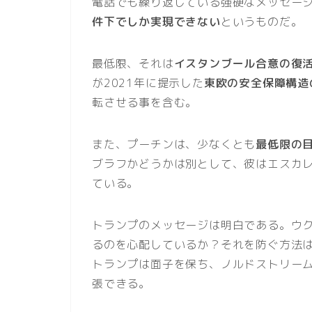
電話でも繰り返している強硬なメッセー
件下でしか実現できない
というものだ。
最低限、それは
イスタンブール合意の復
が2021年に提示した
東欧の安全保障構造
転させる事を含む。
また、プーチンは、少なくとも
最低限の
ブラフかどうかは別として、彼はエスカ
ている。
トランプのメッセージは明白である。ウ
るのを心配しているか？それを防ぐ方法
トランプは面子を保ち、ノルドストリー
張できる。