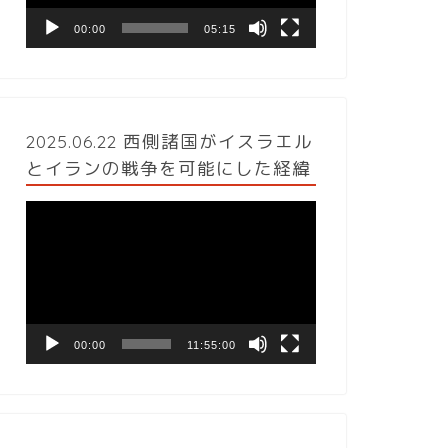
ヤ
ー
00:00
05:15
2025.06.22 西側諸国がイスラエル
とイランの戦争を可能にした経緯
動
画
プ
レ
ー
ヤ
ー
00:00
11:55:00