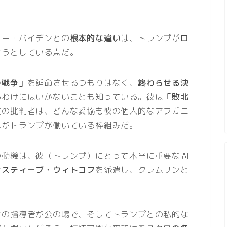
ョー・バイデンとの
根本的な違い
は、トランプが
ロ
ようとしている点だ。
の戦争」
を延命させるつもりはなく、
終わらせる決
るわけにはいかないことも知っている。彼は
「敗北
彼の批判者は、どんな妥協も彼の個人的なアフガニ
れがトランプが働いている枠組みだ。
の動機は、彼（トランプ）にとって本当に重要な問
近
スティーブ・ウィトコフ
を派遣し、クレムリンと
アの指導者が公の場で、そしてトランプとの私的な