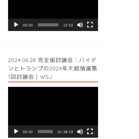
レ
ー
ヤ
ー
00:00
12:02
2024.06.28 完全版討論会：バイデ
ンとトランプの2024年大統領選第
1回討論会｜WSJ
動
画
プ
レ
ー
ヤ
ー
00:00
01:38:19