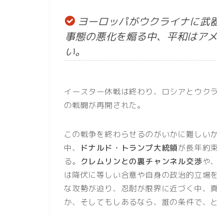
ヨーロッパがウクライナに武
事態の悪化を煽る中、平和はア
い。
イースター休戦は終わり、ロシアとウク
の戦闘が再開された。
この戦争を終わらせるのがいかに難しい
中、
ドナルド・トランプ大統領
が長年約
る。
クレムリンとの裏チャンネル交渉
や
は降伏に等しい合意や自身の政治的立場
な攻勢が迫り、忍耐が限界に近づく中、
か、そしてもしあるなら、誰の条件で、