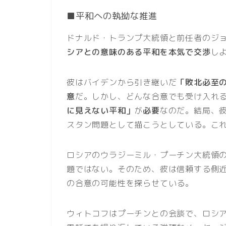
■平和への執拗な推進
ドナルド・トランプ大統領と前任者のジ
シアとの意味のある平和を本気で交渉
し
彼はバイデンから引き継いだ
「敗北必至
意
だ。しかし、どんな合意でも受け入れ
に見えない平和」
が
必要
なのだ。結局、
スタン問題として描こうとしている。こ
ロシアのウラジーミル・プーチン大統領
題ではない。そのため、彼は信頼する側
の合意の可能性を探らせている。
ウィトコフはプーチンとの会談で、ロシ