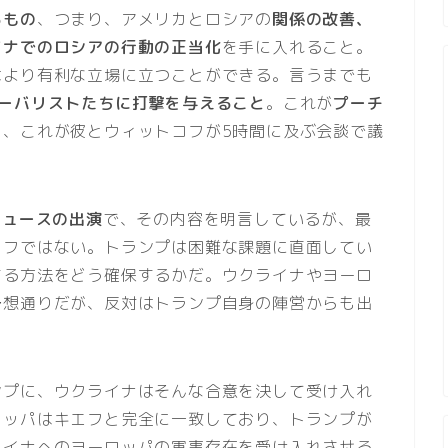
るもの
、つまり、アメリカとロシアの
関係の改善、
イナでのロシアの行動の正当化
を手に入れること。
はより有利な立場に立つことができる。言うまでも
ローバリストたちに打撃を与えること
。これが
プーチ
ら、これが彼とウィットコフが5時間に及ぶ会談で議
ニュースの出演
で、その内容を明言しているが、最
コフではない。トランプは困難な課題に直面してい
する方法をどう確保するかだ。ウクライナやヨーロ
予想通りだが、反対はトランプ自身の陣営からも出
ンプに、ウクライナはそんな合意を決して受け入れ
ロッパはキエフと完全に一致しており、トランプが
ライナへのヨーロッパの軍事存在を受け入れさせる