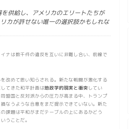
器を供給し、アメリカのエリートたちが
メリカが許せない唯一の選択肢かもしれな
ライナは数千件の違反を互いに非難し合い、前線で
かを改めて思い知らされる。新たな戦闘が激化する
束してきた和平計画は
地政学的現実と衝突
してい
、同盟国と反対派からの圧力が高まる中、トランプ
を損なうような合意をまだ提示できていない。新た
真の課題は平和がまだテーブルの上にあるかどう
ということだ。