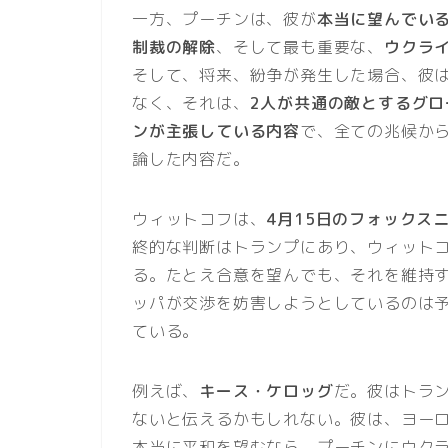
一方、プーチンは、彼が
本当に望んでい
制裁の解除
、そして最も重要な、
ウクラ
そして、将来、紛争が発生した場合、彼
なく、それは、
2人が共通の敵とするグ
ンが主張している内容
で、全ての兆候か
論した内容だ。
ウィットコフは、
4月15日のフォックス
終的な判断はトランプにあり、ウィット
る。たとえ合意を望んでも、それを維持
ッパが交渉を妨害しようとしているのは
ている。
例えば、
キース・ケロッグ
だ。彼はトラ
ないと伝えるかもしれない。彼は、ヨー
本当に平和を望むなら、プーチンにウク