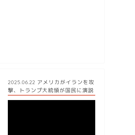
2025.06.22 アメリカがイランを攻
撃、トランプ大統領が国民に演説
動
画
プ
レ
ー