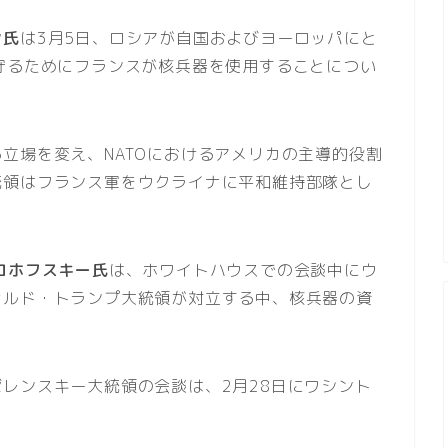
ン氏
は3月5日、ロシアが自国およびヨーロッパにと
守るためにフランスが核兵器を使用することについ
立場を変え、NATOにおけるアメリカの主導的役割
統領はフランス軍をウクライナに平和維持部隊とし
。
ロホフスキー氏
は、ホワイトハウスでの会談中にウ
ナルド・トランプ大統領が対立する中、核兵器の資
レンスキー大統領の会談は、2月28日にワシント