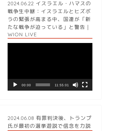
2024.06.22 イスラエル・ハマスの
戦争生中継：イスラエルとヒズボ
ラの緊張が高まる中、国連が「新
たな戦争が迫っている」と警告｜
WION LIVE
動
画
プ
レ
ー
ヤ
ー
00:00
11:55:01
2024.06.08 有罪判決後、トランプ
氏が最初の選挙遊説で信念を力説