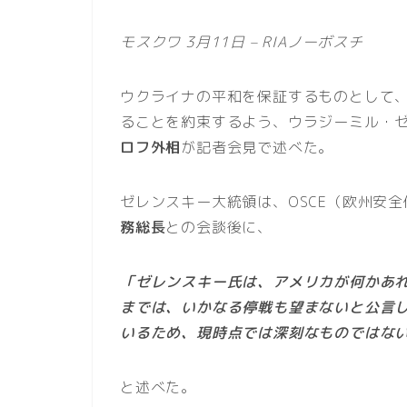
モスクワ 3月11日 – RIAノーボスチ
ウクライナの平和を保証するものとして
ることを約束するよう、ウラジーミル・
ロフ外相
が記者会見で述べた。
ゼレンスキー大統領は、OSCE（欧州安
務総長
との会談後に、
「ゼレンスキー氏は、アメリカが何かあ
までは、いかなる停戦も望まないと公言
いるため、現時点では深刻なものではな
と述べた。