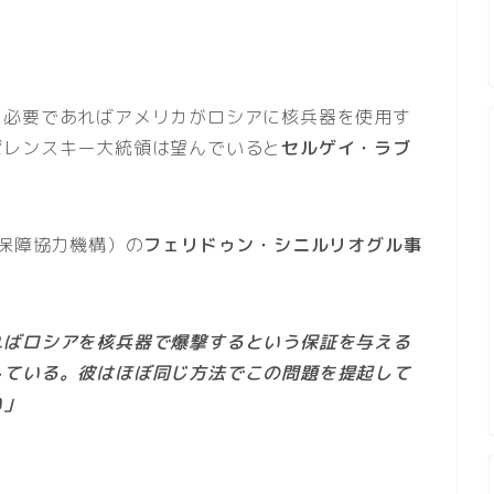
、必要であればアメリカがロシアに核兵器を使用す
ゼレンスキー大統領は望んでいると
セルゲイ・ラブ
全保障協力機構）の
フェリドゥン・シニルリオグル事
ればロシアを核兵器で爆撃するという保証を与える
している。彼はほぼ同じ方法でこの問題を提起して
い」