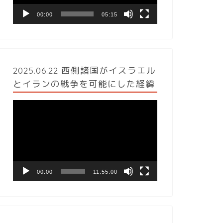
ヤ
ー
00:00
05:15
2025.06.22 西側諸国がイスラエル
とイランの戦争を可能にした経緯
動
画
プ
レ
ー
ヤ
ー
00:00
11:55:00