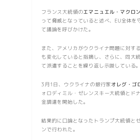
フランス大統領の
エマニュエル・マクロ
って脅威となっていると述べ、EU全体を
て議論を呼びかけた。
また、アメリカがウクライナ問題に対する
も変化していると指摘し、さらに、同大
て派遣することを繰り返し示唆している
3月1日、ウクライナの銀行家
オレグ・ゴ
ォロディミル・ゼレンスキー大統領とド
金調達を開始した。
結果的に口論となったトランプ大統領とゼ
ンで行われた。