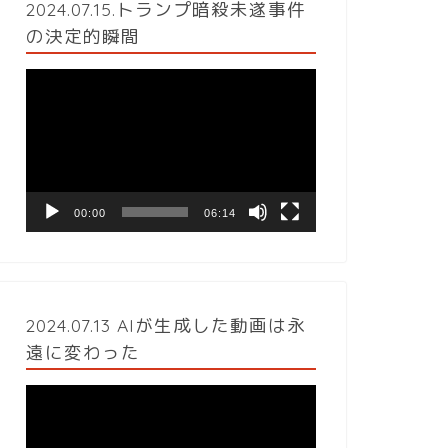
2024.07.15.トランプ暗殺未遂事件
の決定的瞬間
動
画
プ
レ
ー
ヤ
ー
00:00
06:14
2024.07.13 AIが生成した動画は永
遠に変わった
動
画
プ