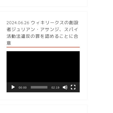
2024.06.26 ウィキリークスの創設
者ジュリアン・アサンジ、スパイ
活動法違反の罪を認めることに合
意
動
画
プ
レ
ー
ヤ
ー
00:00
02:19