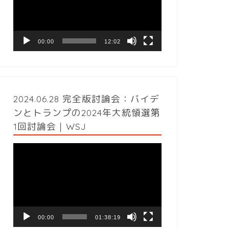
レ
ー
ヤ
ー
00:00
12:02
2024.06.28 完全版討論会：バイデ
ンとトランプの2024年大統領選第
1回討論会｜WSJ
動
画
プ
レ
ー
ヤ
ー
00:00
01:38:19