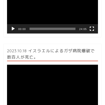
レ
ー
ヤ
ー
00:00
24:05
2023.10.18 イスラエルによるガザ病院爆破で
数百人が死亡。
動
画
プ
レ
ー
ヤ
ー