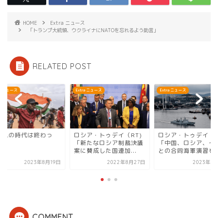
HOME
Extra ニュース
「トランプ大統領、ウクライナにNATOを忘れるよう助言」
RELATED POST
ra ニュース
Extra ニュース
Extra ニュース
シア・トゥデイ（RT)
ロシア・トゥデイ（RT)
「白人の時代は終わ
新たなロシア制裁決議
「中国、ロシア、イラン
た」
賛成した国連加...
との合同海軍演習を...
2022年8月27日
2023年3月15日
2023年8
COMMENT