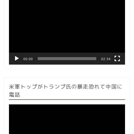
動
画
プ
レ
ー
ヤ
ー
00:00
02:34
米軍トップがトランプ氏の暴走恐れて中国に
電話
動
画
プ
レ
ー