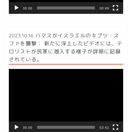
00:00
00:49
2023.10.16 ハマスがイスラエルのキブツ・ス
ファを襲撃： 新たに浮上したビデオには、テ
ロリストが民家に潜入する様子が詳細に記録
されている。
動
画
プ
レ
ー
ヤ
ー
00:00
03:42