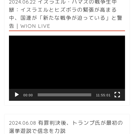
2024.06.22 イスラエル・ハマスの戦争生中
継：イスラエルとヒズボラの緊張が高まる
中、国連が「新たな戦争が迫っている」と警
告｜WION LIVE
動
画
プ
レ
ー
ヤ
ー
00:00
11:55:01
2024.06.08 有罪判決後、トランプ氏が最初の
選挙遊説で信念を力説