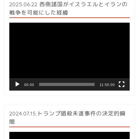
2025.06.22 西側諸国がイスラエルとイランの
戦争を可能にした経緯
動
画
プ
レ
ー
ヤ
ー
00:00
11:55:00
2024.07.15.トランプ暗殺未遂事件の決定的瞬
間
動