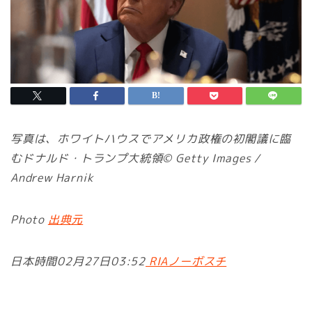
写真は、ホワイトハウスでアメリカ政権の初閣議に臨
むドナルド・トランプ大統領© Getty Images /
Andrew Harnik
Photo
出典元
日本時間02月27日03:52
RIAノーボスチ