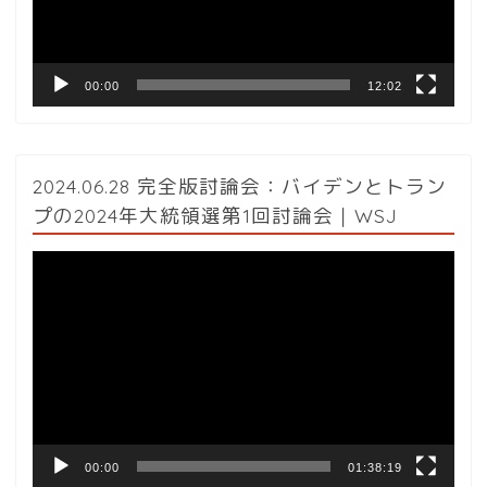
ー
00:00
12:02
2024.06.28 完全版討論会：バイデンとトラン
プの2024年大統領選第1回討論会｜WSJ
動
画
プ
レ
ー
ヤ
ー
00:00
01:38:19