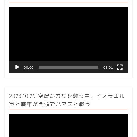
動
画
プ
レ
ー
ヤ
ー
00:00
05:01
2023.10.29 空爆がガザを襲う中、イスラエル
軍と戦車が街頭でハマスと戦う
動
画
プ