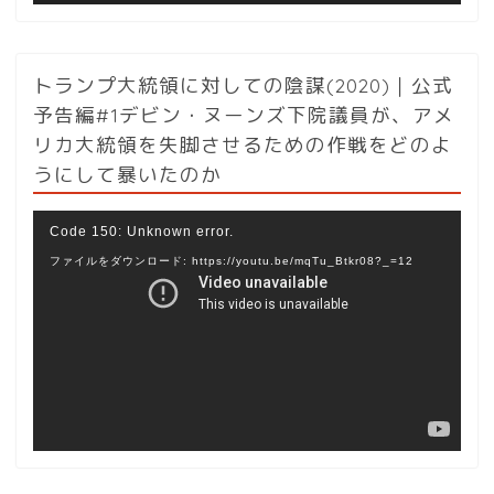
トランプ大統領に対しての陰謀(2020)｜公式
予告編#1デビン・ヌーンズ下院議員が、アメ
リカ大統領を失脚させるための作戦をどのよ
うにして暴いたのか
動
Code 150: Unknown error.
画
ファイルをダウンロード: https://youtu.be/mqTu_Btkr08?_=12
プ
レ
ー
ヤ
ー