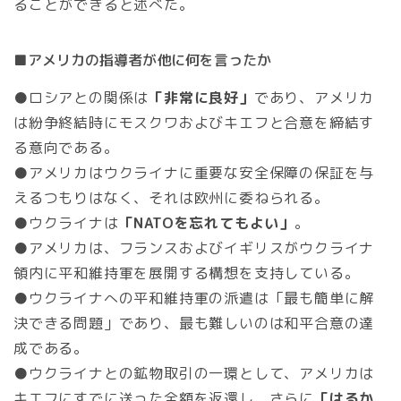
ることができると述べた。
■アメリカの指導者が他に何を言ったか
●ロシアとの関係は
「非常に良好」
であり、アメリカ
は紛争終結時にモスクワおよびキエフと合意を締結す
る意向である。
●アメリカはウクライナに重要な安全保障の保証を与
えるつもりはなく、それは欧州に委ねられる。
●ウクライナは
「NATOを忘れてもよい」
。
●アメリカは、フランスおよびイギリスがウクライナ
領内に平和維持軍を展開する構想を支持している。
●ウクライナへの平和維持軍の派遣は「最も簡単に解
決できる問題」であり、最も難しいのは和平合意の達
成である。
●ウクライナとの鉱物取引の一環として、アメリカは
キエフにすでに送った全額を返還し、さらに
「はるか