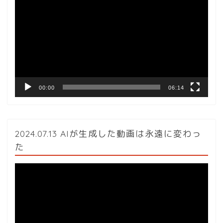
画
プ
レ
ー
ヤ
ー
00:00
06:14
2024.07.13 AIが生成した動画は永遠に変わっ
た
動
画
プ
レ
ー
ヤ