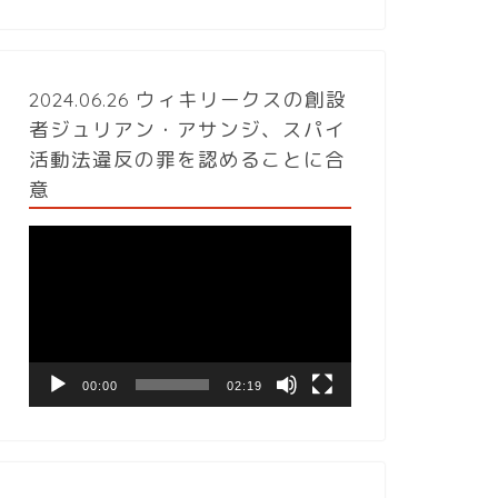
2024.06.26 ウィキリークスの創設
者ジュリアン・アサンジ、スパイ
活動法違反の罪を認めることに合
意
動
画
プ
レ
ー
ヤ
ー
00:00
02:19