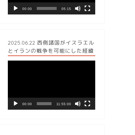
ヤ
ー
00:00
05:15
2025.06.22 西側諸国がイスラエル
とイランの戦争を可能にした経緯
動
画
プ
レ
ー
ヤ
ー
00:00
11:55:00