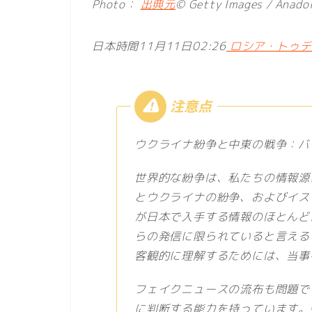
Photo：
出典元
© Getty Images / Anadol
日本時間11月11日02:26
ロシア・トゥデイ
ウクライナ紛争と中東の戦争：バ
世界的な紛争は、私たちの情報源
とウクライナの紛争、およびイス
が日本で入手する情報のほとんど
らの発信に限られていると言える
客観的に理解するためには、当事
フェイクニュースの流布も問題で
に判断する能力を持っています。