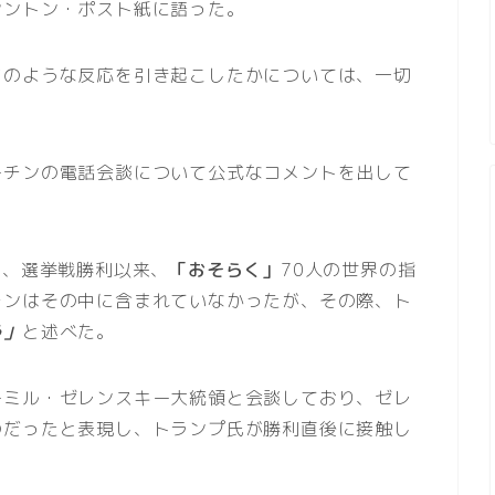
シントン・ポスト紙に語った。
どのような反応を引き起こしたかについては、一切
ーチンの電話会談について公式なコメントを出して
し、選挙戦勝利以来、
「おそらく」
70人の世界の指
チンはその中に含まれていなかったが、その際、ト
う」
と述べた。
ーミル・ゼレンスキー大統領と会談しており、ゼレ
のだったと表現し、トランプ氏が勝利直後に接触し