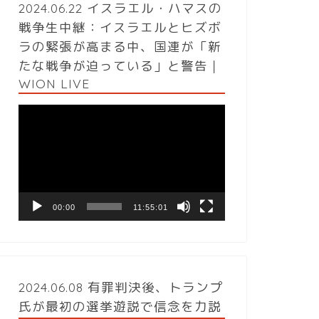
2024.06.22 イスラエル・ハマスの
戦争生中継：イスラエルとヒズボ
ラの緊張が高まる中、国連が「新
たな戦争が迫っている」と警告｜
WION LIVE
動
画
プ
レ
ー
ヤ
ー
00:00
11:55:01
2024.06.08 有罪判決後、トランプ
氏が最初の選挙遊説で信念を力説