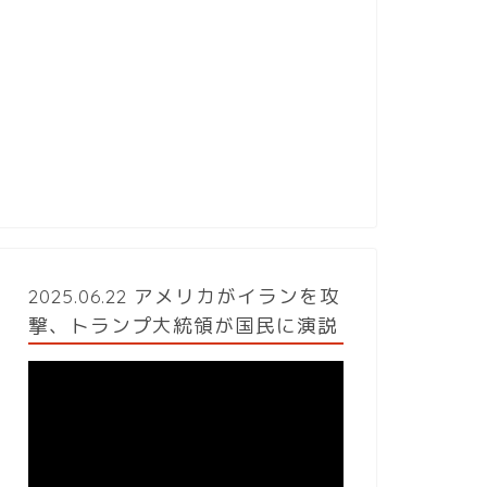
2025.06.22 アメリカがイランを攻
撃、トランプ大統領が国民に演説
動
画
プ
レ
ー