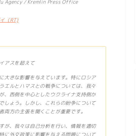
u Agency / Kremlin Press Office
（RT)
イアスを超えて
に大きな影響を与えています。特にロシア
ラエルとハマスとの戦争については、我々
が、西側を中心としたウクライナ支持側か
でしょう。しかし、これらの紛争について
者両方の主張を聞くことが重要です。
すが、我々は自己分析を行い、情報を適切
特に外交政策に影響を与える問題について