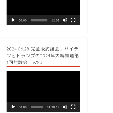
レ
ー
ヤ
ー
00:00
12:02
2024.06.28 完全版討論会：バイデ
ンとトランプの2024年大統領選第
1回討論会｜WSJ
動
画
プ
レ
ー
ヤ
ー
00:00
01:38:19