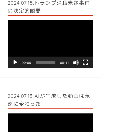
2024.07.15.トランプ暗殺未遂事件
の決定的瞬間
動
画
プ
レ
ー
ヤ
ー
00:00
06:14
2024.07.13 AIが生成した動画は永
遠に変わった
動
画
プ